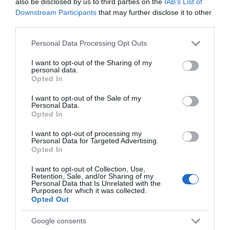
also be disclosed by us to third parties on the
IAB’s List of
Downstream Participants
that may further disclose it to other
third parties.
Please note that this website/app uses one or more Google
Personal Data Processing Opt Outs
services and may gather and store information including but
not limited to your visit or usage behaviour. You may click to
I want to opt-out of the Sharing of my
personal data.
grant or deny consent to Google and its third-party tags to
Opted In
Καλσόν Gloria Med Class I
Καλσόν Gloria Med Class I
use your data for below specified purposes in below Google
Μπεζ Large Normal, ύψος
Μπεζ XLarge Normal,
consent section.
I want to opt-out of the Sale of my
άνω του 1,70
ύψος άνω του 1,70
Personal Data.
Opted In
Διαθέσιμο
Διαθέσιμο
77,00 €
77,00 €
I want to opt-out of processing my
Personal Data for Targeted Advertising.
Opted In
I want to opt-out of Collection, Use,
Retention, Sale, and/or Sharing of my
Personal Data that Is Unrelated with the
Purposes for which it was collected.
Opted Out
Google consents