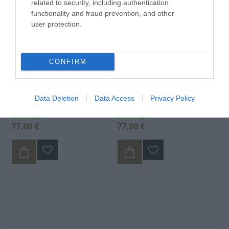
related to security, including authentication
functionality and fraud prevention, and other
user protection.
CONFIRM
Καλσόν Gloria Med Class I
Καλσόν Gloria Med Class I
Μπεζ Large Max, ύψος
Μπεζ XLarge Max, ύψος
Data Deletion
Data Access
Privacy Policy
άνω του 1,70
άνω του 1,70
Διαθέσιμο
Διαθέσιμο
77,00 €
77,00 €