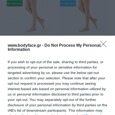
Καλσόν Gloria Med Class I
Καλσόν Gloria Med Class I
www.bodyface.gr -
Do Not Process My Personal
Μπεζ Small Normal, ύψος
Μπεζ Medium Normal,
Information
άνω του 1,70
ύψος άνω του 1,70
Διαθέσιμο
Διαθέσιμο
If you wish to opt-out of the sale, sharing to third parties, or
77,00 €
77,00 €
processing of your personal or sensitive information for
targeted advertising by us, please use the below opt-out
section to confirm your selection. Please note that after your
opt-out request is processed you may continue seeing
interest-based ads based on personal information utilized by
us or personal information disclosed to third parties prior to
your opt-out. You may separately opt-out of the further
disclosure of your personal information by third parties on the
IAB’s list of downstream participants. This information may