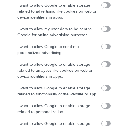
I want to allow Google to enable storage
related to advertising like cookies on web or
device identifiers in apps.
I want to allow my user data to be sent to
Google for online advertising purposes.
Καλσόν Gloria Med Class I
Καλσόν Gloria Med Class I
I want to allow Google to send me
Μπεζ Small Max, ύψος
Μπεζ Medium Max, ύψος
personalized advertising.
άνω του 1,70
άνω του 1,70
I want to allow Google to enable storage
Διαθέσιμο
Διαθέσιμο
77,00 €
77,00 €
related to analytics like cookies on web or
device identifiers in apps.
I want to allow Google to enable storage
related to functionality of the website or app.
I want to allow Google to enable storage
related to personalization.
I want to allow Google to enable storage