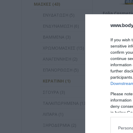
ΜΑΣΚΕΣ (43)
Eolia Cosmeti
ΕΝΥΔΑΤΩΣΗ (5)
Keratin Boost
www.bodyf
ΕΝΔΥΝΑΜΩΣΗ (6)
Διαθέσιμο
ΒΑΜΜΕΝΑ (3)
16,90 €
If you wish 
sensitive in
ΧΡΩΜΟΜΑΣΚΕΣ (15)
confirm you
ΑΝΑΓΕΝΝΗΣΗ (2)
continue se
information 
ΕΠΑΝΟΡΘΩΣΗ (5)
further disc
participants
ΚΕΡΑΤΙΝΗ (1)
Downstream 
ΣΓΟΥΡΑ (3)
Please note
information 
ΤΑΛΑΙΠΩΡΗΜΕΝΑ (13)
deny consent
in below Go
ΛΙΠΑΡΑ (1)
ΞΗΡΟΔΕΡΜΙΑ (2)
Persona