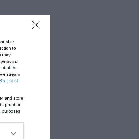
sonal or
ection to
ou may
 personal
out of the
 downstream
B’s List of
er and store
to grant or
ed purposes