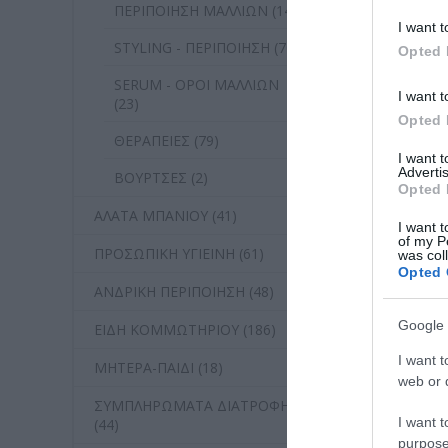
ΠΕΡΙΠΟΙΗΣΗ ΜΑΛΛΙΩΝ (14)
I want t
STYLING - ΠΕΡΙΠΟΙΗΣΗ (70)
Opted 
SERUM - ΟΡΟΙ ΜΑΛΛΙΩΝ
I want t
(23)
Opted 
ΘΕΡΑΠΕΙΕΣ (79)
I want 
Advertis
ΒΟΥΡΤΣΕΣ (2)
Opted 
ΑΛΑΤΑ ΜΠΑΝΙΟΥ (41)
I want t
of my P
ΠΡΟΣΩΠΙΚΗ ΥΓΙΕΙΝΗ (61)
was col
Opted 
ΑΝΔΡΙΚΗ ΠΕΡΙΠΟΙΗΣΗ (48)
Google 
ΕΙΔΗ ΚΟΜΜΩΤΗΡΙΟΥ (186)
I want t
ΜΗΤΕΡΑ-ΠΑΙΔΙ (18)
web or d
ΣΥΜΠΛΗΡΩΜΑΤΑ ΔΙΑΤΡΟΦΗΣ
I want t
(44)
purpose