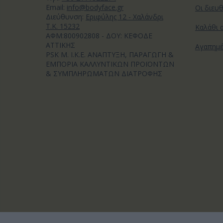
Email:
info@bodyface.gr
Οι διευ
Διεύθυνση:
Εριφύλης 12 - Χαλάνδρι
Τ.Κ. 15232
Καλάθι 
ΑΦΜ:800902808 - ΔΟΥ: ΚΕΦΟΔΕ
ΑΤΤΙΚΗΣ
Αγαπημ
PSK M. I.K.E. ΑΝΑΠΤΥΞΗ, ΠΑΡΑΓΩΓΗ &
ΕΜΠΟΡΙΑ ΚΑΛΛΥΝΤΙΚΩΝ ΠΡΟΪΟΝΤΩΝ
& ΣΥΜΠΛΗΡΩΜΑΤΩΝ ΔΙΑΤΡΟΦΗΣ