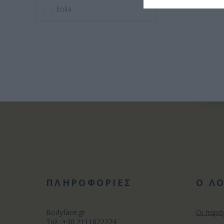
Eolia
ΠΛΗΡΟΦΟΡΙΕΣ
Ο Λ
Bodyface.gr
Οι παρα
Tηλ:
+30 2111822274