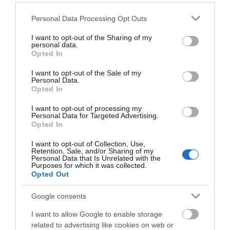
Please note that this website/app uses one or more Google
Personal Data Processing Opt Outs
services and may gather and store information including but
Dove Roll On Men Invisible
Fa Fiji Dream Ylang Ylang
not limited to your visit or usage behaviour. You may click to
I want to opt-out of the Sharing of my
Dry 50ml
personal data.
Αποσμητικό 48h σε Roll-
grant or deny consent to Google and its third-party tags to
Opted In
On 50ml
use your data for below specified purposes in below Google
Διαθέσιμο
Διαθέσιμο
consent section.
I want to opt-out of the Sale of my
2,30 €
1,73 €
Personal Data.
Opted In
I want to opt-out of processing my
Personal Data for Targeted Advertising.
Opted In
I want to opt-out of Collection, Use,
Retention, Sale, and/or Sharing of my
Personal Data that Is Unrelated with the
Purposes for which it was collected.
Opted Out
Google consents
I want to allow Google to enable storage
related to advertising like cookies on web or