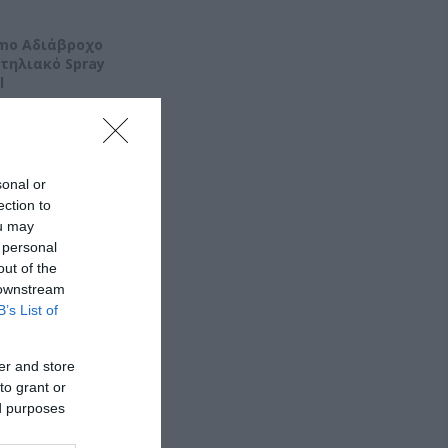
emo Αδιάβροχο
τηλιακό Spray
l
sonal or
ection to
ou may
 personal
out of the
 downstream
B’s List of
er and store
to grant or
ed purposes