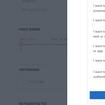
ΝΥΧΙΑ (7)
I want t
ΣΕΤ ΔΩΡΟΥ (23)
purpose
I want 
PRICE RANGE
I want t
web or d
Min:
7,00 €
Max:
18,00 €
I want t
7
18
or app.
I want t
ΑΝΤΙΗΛΙΑΚΆ
I want t
authenti
Για Παιδιά
ΚΑΤΑΣΚΕΥΑΣΤΈΣ