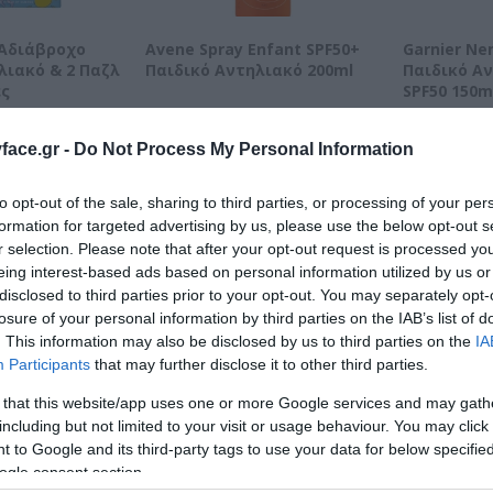
 Αδιάβροχο
Avene Spray Enfant SPF50+
Garnier N
λιακό & 2 Παζλ
Παιδικό Αντηλιακό 200ml
Παιδικό Αν
ές
SPF50 150m
Διαθέσιμο
Διαθέσιμο
17,95 €
7,45 €
ace.gr -
Do Not Process My Personal Information
to opt-out of the sale, sharing to third parties, or processing of your per
formation for targeted advertising by us, please use the below opt-out s
r selection. Please note that after your opt-out request is processed y
eing interest-based ads based on personal information utilized by us or
disclosed to third parties prior to your opt-out. You may separately opt-
losure of your personal information by third parties on the IAB’s list of
. This information may also be disclosed by us to third parties on the
IA
Participants
that may further disclose it to other third parties.
 that this website/app uses one or more Google services and may gath
including but not limited to your visit or usage behaviour. You may click 
 to Google and its third-party tags to use your data for below specifi
ogle consent section.