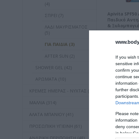
(4)
Apivita SPF50
ΣΠΡΕΪ (7)
Παιδικό Αντη
& Ξυλομπογι
ΛΑΔΙ ΜΑΥΡΙΣΜΑΤΟΣ
(5)
Διαθέσιμο
17,97 €
www.bodyf
ΓΙΑ ΠΑΙΔΙΑ (3)
AFTER SUN (2)
If you wish 
sensitive in
SHOWER GEL (42)
confirm you
continue se
ΑΡΩΜΑΤΑ (10)
information 
further disc
ΚΡΕΜΕΣ ΗΜΕΡΑΣ - ΝΥΧΤΑΣ (1)
participants
ΜΑΛΛΙΑ (314)
Downstream 
Please note
ΑΛΑΤΑ ΜΠΑΝΙΟΥ (41)
information 
ΠΡΟΣΩΠΙΚΗ ΥΓΙΕΙΝΗ (61)
deny consent
in below Go
ΑΝΔΡΙΚΗ ΠΕΡΙΠΟΙΗΣΗ (48)