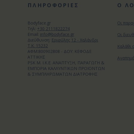
ΠΛΗΡΟΦΟΡΙΕΣ
Ο Λ
Bodyface.gr
Οι παρα
Tηλ:
+30 2111822274
Email:
info@bodyface.gr
Οι διευ
Διεύθυνση:
Εριφύλης 12 - Χαλάνδρι
Τ.Κ. 15232
Καλάθι 
ΑΦΜ:800902808 - ΔΟΥ: ΚΕΦΟΔΕ
ΑΤΤΙΚΗΣ
Αγαπημ
PSK M. I.K.E. ΑΝΑΠΤΥΞΗ, ΠΑΡΑΓΩΓΗ &
ΕΜΠΟΡΙΑ ΚΑΛΛΥΝΤΙΚΩΝ ΠΡΟΪΟΝΤΩΝ
& ΣΥΜΠΛΗΡΩΜΑΤΩΝ ΔΙΑΤΡΟΦΗΣ