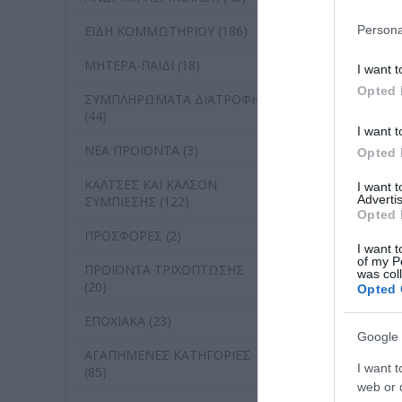
Persona
ΕΙΔΗ ΚΟΜΜΩΤΗΡΙΟΥ (186)
ΜΗΤΕΡΑ-ΠΑΙΔΙ (18)
I want t
Opted 
ΣΥΜΠΛΗΡΩΜΑΤΑ ΔΙΑΤΡΟΦΗΣ
(44)
I want t
ΝΕΑ ΠΡΟΪΟΝΤΑ (3)
Opted 
ΚΑΛΤΣΕΣ ΚΑΙ ΚΑΛΣΟΝ
I want 
Advertis
ΣΥΜΠΙΕΣΗΣ (122)
Opted 
ΠΡΟΣΦΟΡΕΣ (2)
I want t
of my P
ΠΡΟΪΟΝΤΑ ΤΡΙΧΟΠΤΩΣΗΣ
was col
(20)
Opted 
ΕΠΟΧΙΑΚΑ (23)
Google 
ΑΓΑΠΗΜΕΝΕΣ ΚΑΤΗΓΟΡΙΕΣ
I want t
(85)
web or d