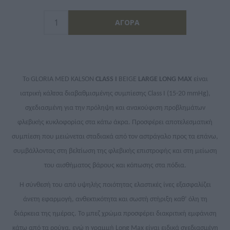
Το
GLORIA MED KALSON
CLASS I
BEIGE
LARGE LONG MAX
είναι
ιατρική κάλτσα διαβαθμισμένης συμπίεσης Class I (15-20 mmHg),
σχεδιασμένη για την πρόληψη και ανακούφιση προβλημάτων
φλεβικής κυκλοφορίας στα κάτω άκρα. Προσφέρει αποτελεσματική
συμπίεση που μειώνεται σταδιακά από τον αστράγαλο προς τα επάνω,
συμβάλλοντας στη βελτίωση της φλεβικής επιστροφής και στη μείωση
του αισθήματος βάρους και κόπωσης στα πόδια.
Η σύνθεσή του από υψηλής ποιότητας ελαστικές ίνες εξασφαλίζει
άνετη εφαρμογή, ανθεκτικότητα και σωστή στήριξη καθ’ όλη τη
διάρκεια της ημέρας. Το μπεζ χρώμα προσφέρει διακριτική εμφάνιση
κάτω από τα ρούχα, ενώ η γραμμή Long Max είναι ειδικά σχεδιασμένη