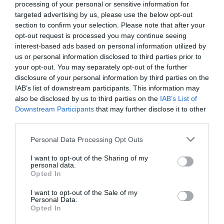
processing of your personal or sensitive information for
πολύωρη χρήση.
targeted advertising by us, please use the below opt-out
section to confirm your selection. Please note that after your
opt-out request is processed you may continue seeing
Κατηγορία συμπίεσης κλάσης Ι, 15-20mmHg.
interest-based ads based on personal information utilized by
us or personal information disclosed to third parties prior to
your opt-out. You may separately opt-out of the further
Large Long Max
, κατάλληλες για:
disclosure of your personal information by third parties on the
Ύψος άνω του 1,70cm
IAB’s list of downstream participants. This information may
also be disclosed by us to third parties on the
IAB’s List of
Αστράγαλος 26-28cm
Downstream Participants
that may further disclose it to other
Γάμπα 43-50cm
third parties.
Μηρός 64-74cm
Please note that this website/app uses one or more Google
Personal Data Processing Opt Outs
services and may gather and store information including but
Οδηγός μέτρησης Καλτσών Διαβαθμισμένης Συμπίεσης
not limited to your visit or usage behaviour. You may click to
I want to opt-out of the Sharing of my
personal data.
grant or deny consent to Google and its third-party tags to
Opted In
use your data for below specified purposes in below Google
Για να βρείτε το καταλληλότερο μέγεθος θα πρέπει να κάνετε 3
consent section.
I want to opt-out of the Sale of my
μετρήσεις:
Personal Data.
Opted In
1. Μετρήστε την περιφέρεια της κνήμης λίγο πάνω από τον αστράγαλο