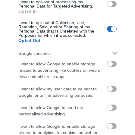
2. Μετρήστε την περιφέρεια της κνήμης λίγο κάτω από το γόνατο
I want to opt-out of processing my
Personal Data for Targeted Advertising.
3. Μετρήστε την περιφέρεια στο άνω τμήμα του μηρού 5 cm κάτω από
Opted In
εκεί που ξεκινά το πόδι
I want to opt-out of Collection, Use,
Retention, Sale, and/or Sharing of my
Personal Data that Is Unrelated with the
Αντενδείξεις
Purposes for which it was collected.
Opted Out
Σηπτική φλεβίτιδα του ποδιού.
Google consents
Phlegmasia cerulea dolens or milk leg (λευκή επώδυνη φλεγμονή).
I want to allow Google to enable storage
Μη ελεγχόμενη καρδιακή ανεπάρκεια.
related to advertising like cookies on web or
device identifiers in apps.
Οδηγίες Φροντίδας
I want to allow my user data to be sent to
ΣΧΕΤΙΚΆ ΠΡΟΪΌΝΤΑ
Google for online advertising purposes.
I want to allow Google to send me
personalized advertising.
I want to allow Google to enable storage
related to analytics like cookies on web or