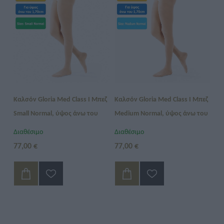
εζ
Καλσόν Gloria Med Class I Μπεζ
Καλσόν Gloria Med Class I Μπεζ
Κα
υ
Small Normal, ύψος άνω του
Medium Normal, ύψος άνω του
La
1,70
1,70
1,
Διαθέσιμο
Διαθέσιμο
Δι
77,00 €
77,00 €
77