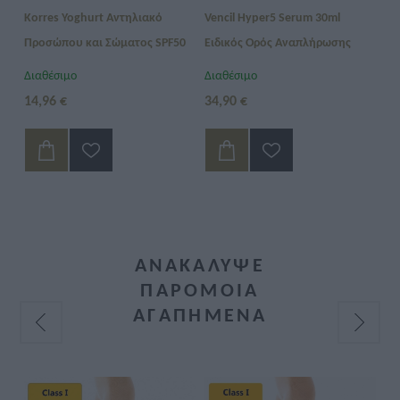
o
Korres Yoghurt Αντηλιακό
Vencil Hyper5 Serum 30ml
EO
Προσώπου και Σώματος SPF50
Ειδικός Ορός Αναπλήρωσης
Hy
200ml
Όγκου
Διαθέσιμο
Διαθέσιμο
Δι
14,96 €
34,90 €
15
ΑΝΑΚΆΛΥΨΕ
ΠΑΡΌΜΟΙΑ
ΑΓΑΠΗΜΈΝΑ