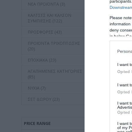
participants
ΝΕΑ ΠΡΟΪΟΝΤΑ (3)
Downstream 
ΚΑΛΤΣΕΣ ΚΑΙ ΚΑΛΣΟΝ
Please note
Imel Caviar B
ΣΥΜΠΙΕΣΗΣ (122)
information 
Μαλλιών 100
deny consent
ΠΡΟΣΦΟΡΕΣ (43)
in below Go
Διαθέσιμο
ΠΡΟΪΟΝΤΑ ΤΡΙΧΟΠΤΩΣΗΣ
8,15 €
(20)
Persona
ΕΠΟΧΙΑΚΑ (23)
I want t
ΑΓΑΠΗΜΕΝΕΣ ΚΑΤΗΓΟΡΙΕΣ
Opted 
(85)
I want t
ΝΥΧΙΑ (7)
Opted 
ΣΕΤ ΔΩΡΟΥ (23)
I want 
Advertis
Opted 
PRICE RANGE
I want t
of my P
was col