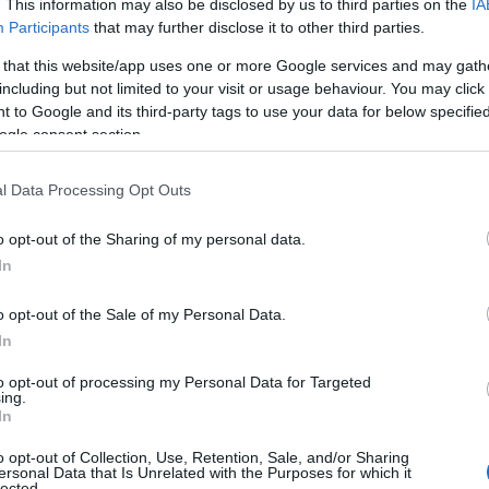
. This information may also be disclosed by us to third parties on the
IA
Participants
that may further disclose it to other third parties.
 that this website/app uses one or more Google services and may gath
lack Μάσκα
Imel Collagen Μάσκα
Imel Color
including but not limited to your visit or usage behaviour. You may click 
0ml
Μαλλιών 1000ml
500ml
 to Google and its third-party tags to use your data for below specifi
ogle consent section.
Διαθέσιμο
Διαθέσιμο
8,00 €
6,39 €
l Data Processing Opt Outs
o opt-out of the Sharing of my personal data.
In
o opt-out of the Sale of my Personal Data.
In
to opt-out of processing my Personal Data for Targeted
ing.
In
o opt-out of Collection, Use, Retention, Sale, and/or Sharing
ersonal Data that Is Unrelated with the Purposes for which it
lected.