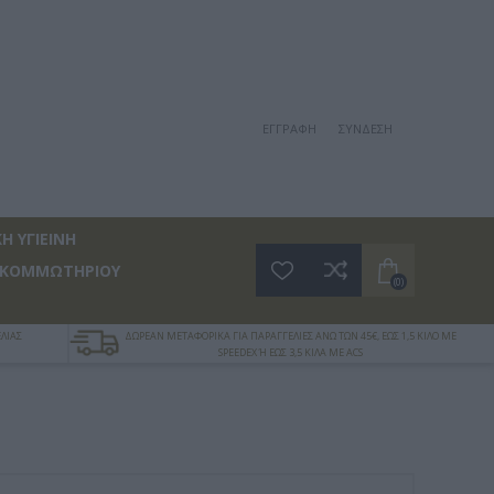
ΕΓΓΡΑΦΉ
ΣΎΝΔΕΣΗ
Η ΥΓΙΕΙΝΗ
 ΚΟΜΜΩΤΗΡΙΟΥ
(0)
ΛΙΑΣ
ΔΩΡΕΑΝ ΜΕΤΑΦΟΡΙΚΑ ΓΙΑ ΠΑΡΑΓΓΕΛΙΕΣ ΑΝΩ ΤΩΝ 45€, ΕΩΣ 1,5 ΚΙΛΟ ΜΕ
SPEEDEX Ή ΕΩΣ 3,5 ΚΙΛΑ ΜΕ ACS