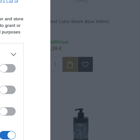
B’s List of
er and store
 Mask Baby Pink
Imel Color Mask Blue 500ml
to grant or
ed purposes
Διαθέσιμο
6,39 €