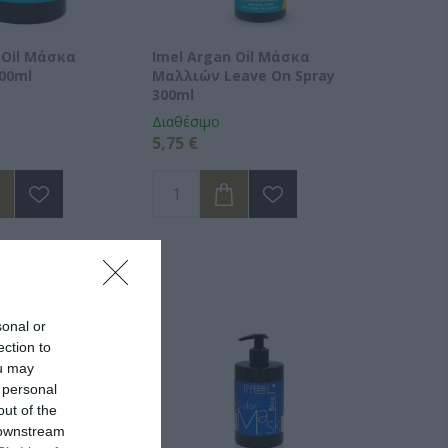
 Oil Μάσκα
Imel Argan Oil Μάσκα
00ml
Μαλλιών Leave On Spray
300ml
Διαθέσιμο
5,75 €
sonal or
ection to
ou may
 personal
out of the
 downstream