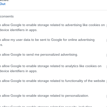
Out
consents
sk Brown 500ml
Imel Color Mask Copper
Imel Color
500ml
500ml
o allow Google to enable storage related to advertising like cookies on
evice identifiers in apps.
Διαθέσιμο
Διαθέσιμο
6,39 €
6,39 €
o allow my user data to be sent to Google for online advertising
s.
to allow Google to send me personalized advertising.
o allow Google to enable storage related to analytics like cookies on
evice identifiers in apps.
o allow Google to enable storage related to functionality of the website
1
2
3
o allow Google to enable storage related to personalization.
o allow Google to enable storage related to security, including