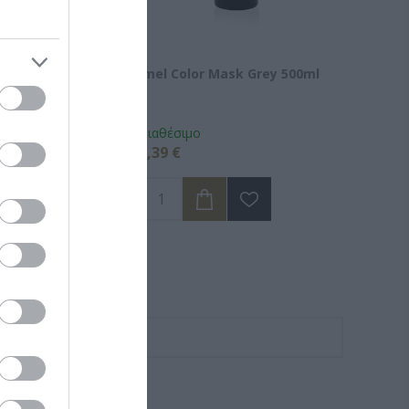
 Mask Fuchsia
Imel Color Mask Grey 500ml
Διαθέσιμο
6,39 €