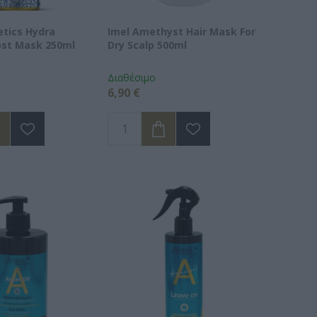
etics Hydra
Imel Amethyst Hair Mask For
ost Mask 250ml
Dry Scalp 500ml
Διαθέσιμο
6,90 €