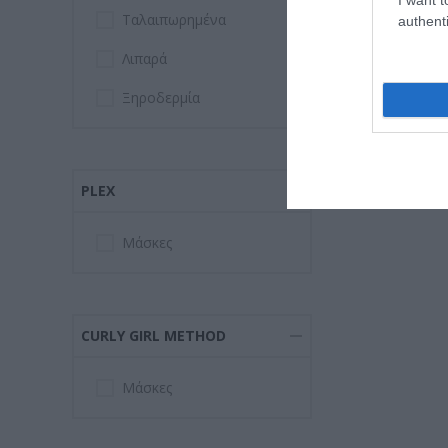
Ταλαιπωρημένα
authenti
Λιπαρά
Ξηροδερμία
PLEX
Μάσκες
CURLY GIRL METHOD
Μάσκες