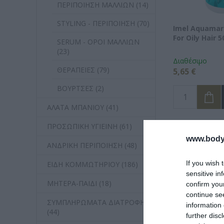
ΠΕΡΙΠΟΙΗΣΗ ΜΑΛΛΙΩΝ (14)
STYLING - ΠΕΡΙΠΟΙΗΣΗ (70)
Imel Aquamar
For Oily Hair 
SERUM - ΟΡΟΙ ΜΑΛΛΙΩΝ
(23)
Διαθέσιμο
ΘΕΡΑΠΕΙΕΣ (79)
5,65 €
ΒΟΥΡΤΣΕΣ (2)
ΑΛΑΤΑ ΜΠΑΝΙΟΥ (41)
ΠΡΟΣΩΠΙΚΗ ΥΓΙΕΙΝΗ (61)
www.bodyf
ΑΝΔΡΙΚΗ ΠΕΡΙΠΟΙΗΣΗ (48)
If you wish 
ΕΙΔΗ ΚΟΜΜΩΤΗΡΙΟΥ (186)
sensitive in
ΜΗΤΕΡΑ-ΠΑΙΔΙ (18)
confirm you
continue se
ΣΥΜΠΛΗΡΩΜΑΤΑ ΔΙΑΤΡΟΦΗΣ
information 
(44)
further disc