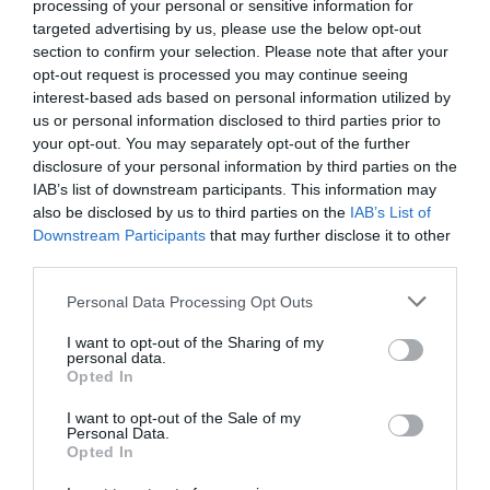
processing of your personal or sensitive information for
targeted advertising by us, please use the below opt-out
section to confirm your selection. Please note that after your
opt-out request is processed you may continue seeing
interest-based ads based on personal information utilized by
Barba Σαμπουάν
Biotrin Σαμπουάν για
us or personal information disclosed to third parties prior to
Καθαρισμού & Λάμψης Για
Πιτυρίδα για Όλους τους
your opt-out. You may separately opt-out of the further
Λιπαρά Μαλλιά 300ml
Τύπους Μαλλιών
disclosure of your personal information by third parties on the
Διαθέσιμο
Διαθέσιμο
IAB’s list of downstream participants. This information may
6,10 €
13,84 €
also be disclosed by us to third parties on the
IAB’s List of
Downstream Participants
that may further disclose it to other
third parties.
Please note that this website/app uses one or more Google
Personal Data Processing Opt Outs
services and may gather and store information including but
not limited to your visit or usage behaviour. You may click to
I want to opt-out of the Sharing of my
personal data.
grant or deny consent to Google and its third-party tags to
Opted In
use your data for below specified purposes in below Google
consent section.
I want to opt-out of the Sale of my
Personal Data.
Opted In