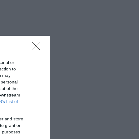
sonal or
ection to
ou may
 personal
out of the
 downstream
B’s List of
er and store
to grant or
ed purposes