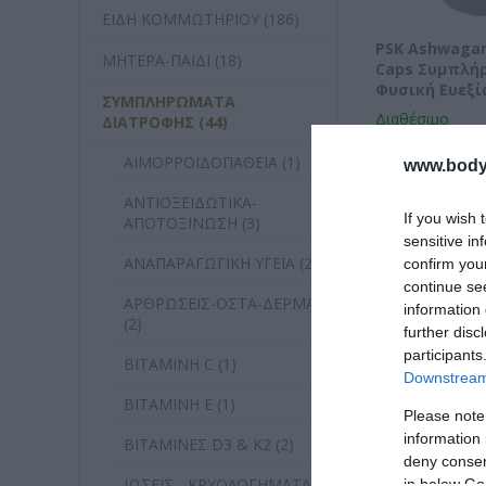
ΕΙΔΗ ΚΟΜΜΩΤΗΡΙΟΥ (186)
PSK Ashwagan
ΜΗΤΕΡΑ-ΠΑΙΔΙ (18)
Caps Συμπλή
Φυσική Ευεξί
ΣΥΜΠΛΗΡΩΜΑΤΑ
Διαθέσιμο
ΔΙΑΤΡΟΦΗΣ (44)
26,83 €
ΑΙΜΟΡΡΟΪΔΟΠΑΘΕΙΑ (1)
www.bodyf
ΑΝΤΙΟΞΕΙΔΩΤΙΚΑ-
If you wish 
ΑΠΟΤΟΞΙΝΩΣΗ (3)
sensitive in
ΑΝΑΠΑΡΑΓΩΓΙΚΗ ΥΓΕΙΑ (2)
confirm you
continue se
ΑΡΘΡΩΣΕΙΣ-ΟΣΤΑ-ΔΕΡΜΑ
information 
(2)
further disc
participants
ΒΙΤΑΜΙΝΗ C (1)
Downstream 
ΒΙΤΑΜΙΝΗ Ε (1)
Please note
information 
ΒΙΤΑΜΙΝΕΣ D3 & K2 (2)
deny consent
ΙΩΣΕΙΣ - ΚΡΥΟΛΟΓΗΜΑΤΑ
in below Go