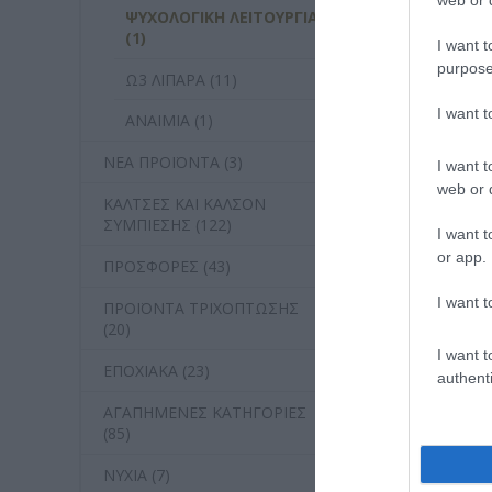
ΨΥΧΟΛΟΓΙΚΗ ΛΕΙΤΟΥΡΓΙΑ
(1)
I want t
purpose
Ω3 ΛΙΠΑΡΑ (11)
I want 
ΑΝΑΙΜΙΑ (1)
ΝΕΑ ΠΡΟΪΟΝΤΑ (3)
I want t
web or d
ΚΑΛΤΣΕΣ ΚΑΙ ΚΑΛΣΟΝ
ΣΥΜΠΙΕΣΗΣ (122)
I want t
or app.
ΠΡΟΣΦΟΡΕΣ (43)
I want t
ΠΡΟΪΟΝΤΑ ΤΡΙΧΟΠΤΩΣΗΣ
(20)
I want t
ΕΠΟΧΙΑΚΑ (23)
authenti
ΑΓΑΠΗΜΕΝΕΣ ΚΑΤΗΓΟΡΙΕΣ
(85)
ΝΥΧΙΑ (7)