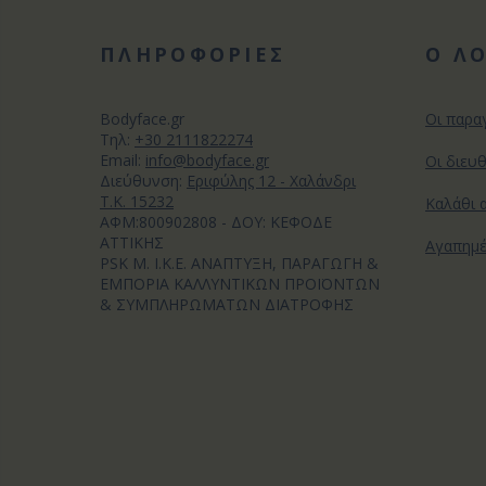
ΠΛΗΡΟΦΟΡΙΕΣ
Ο Λ
Bodyface.gr
Οι παρα
Tηλ:
+30 2111822274
Email:
info@bodyface.gr
Οι διευ
Διεύθυνση:
Εριφύλης 12 - Χαλάνδρι
Τ.Κ. 15232
Καλάθι 
ΑΦΜ:800902808 - ΔΟΥ: ΚΕΦΟΔΕ
ΑΤΤΙΚΗΣ
Αγαπημ
PSK M. I.K.E. ΑΝΑΠΤΥΞΗ, ΠΑΡΑΓΩΓΗ &
ΕΜΠΟΡΙΑ ΚΑΛΛΥΝΤΙΚΩΝ ΠΡΟΪΟΝΤΩΝ
& ΣΥΜΠΛΗΡΩΜΑΤΩΝ ΔΙΑΤΡΟΦΗΣ