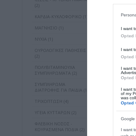
(2)
Persona
ΚΑΡΔΙΑ-ΚΥΚΛΟΦΟΡΙΚΟ (1)
ΜΑΓΝΗΣΙΟ (1)
I want t
Opted 
ΝΥΧΙΑ (1)
I want t
ΟΥΡΟΛΟΓΙΚΕΣ ΠΑΘΗΣΕΙΣ
(2)
Opted 
ΠΟΛΥΒΙΤΑΜΙΝΟΥΧΑ
I want 
Advertis
ΣΥΜΠΛΗΡΩΜΑΤΑ (2)
Opted 
ΣΥΜΠΛΗΡΩΜΑ
I want t
ΔΙΑΤΡΟΦΗΣ ΓΙΑ ΠΑΙΔΙΑ (1)
of my P
was col
ΤΡΙΧΟΠΤΩΣΗ (4)
Opted 
ΥΓΕΙΑ ΚΥΤΤΑΡΩΝ (2)
Google 
ΦΛΕΒΙΚΗ ΝΟΣΟΣ -
ΚΟΥΡΑΣΜΕΝΑ ΠΟΔΙΑ (2)
I want t
web or d