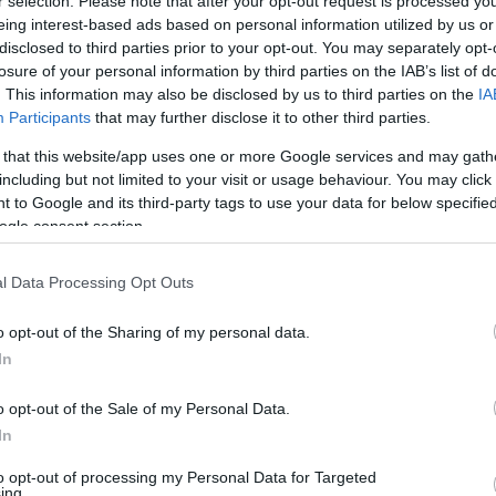
r selection. Please note that after your opt-out request is processed y
eing interest-based ads based on personal information utilized by us or
disclosed to third parties prior to your opt-out. You may separately opt-
 Brown
ILI Lip Pencil Pink
ILI Lip Penc
losure of your personal information by third parties on the IAB’s list of
. This information may also be disclosed by us to third parties on the
IA
Participants
that may further disclose it to other third parties.
Διαθέσιμο
Διαθέσιμο
6,80 €
6,80 €
 that this website/app uses one or more Google services and may gath
including but not limited to your visit or usage behaviour. You may click 
 to Google and its third-party tags to use your data for below specifi
ogle consent section.
l Data Processing Opt Outs
o opt-out of the Sharing of my personal data.
In
o opt-out of the Sale of my Personal Data.
In
to opt-out of processing my Personal Data for Targeted
ing.