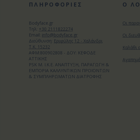
ΠΛΗΡΟΦΟΡΙΕΣ
Ο Λ
Bodyface.gr
Οι παρα
Tηλ:
+30 2111822274
Email:
info@bodyface.gr
Οι διευ
Διεύθυνση:
Εριφύλης 12 - Χαλάνδρι
Τ.Κ. 15232
Καλάθι 
ΑΦΜ:800902808 - ΔΟΥ: ΚΕΦΟΔΕ
ΑΤΤΙΚΗΣ
Αγαπημ
PSK M. I.K.E. ΑΝΑΠΤΥΞΗ, ΠΑΡΑΓΩΓΗ &
ΕΜΠΟΡΙΑ ΚΑΛΛΥΝΤΙΚΩΝ ΠΡΟΪΟΝΤΩΝ
& ΣΥΜΠΛΗΡΩΜΑΤΩΝ ΔΙΑΤΡΟΦΗΣ