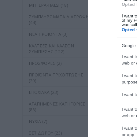
Opted 
ΜΗΤΕΡΑ-ΠΑΙΔΙ (18)
I want t
ΣΥΜΠΛΗΡΩΜΑΤΑ ΔΙΑΤΡΟΦΗΣ
of my P
(44)
was col
Opted 
ΝΕΑ ΠΡΟΪΟΝΤΑ (3)
ΚΑΛΤΣΕΣ ΚΑΙ ΚΑΛΣΟΝ
Google 
ΣΥΜΠΙΕΣΗΣ (122)
I want t
ΠΡΟΣΦΟΡΕΣ (2)
web or d
ΠΡΟΪΟΝΤΑ ΤΡΙΧΟΠΤΩΣΗΣ
I want t
(20)
purpose
ΕΠΟΧΙΑΚΑ (23)
I want 
ΑΓΑΠΗΜΕΝΕΣ ΚΑΤΗΓΟΡΙΕΣ
I want t
(85)
web or d
ΝΥΧΙΑ (7)
I want t
ΣΕΤ ΔΩΡΟΥ (23)
or app.