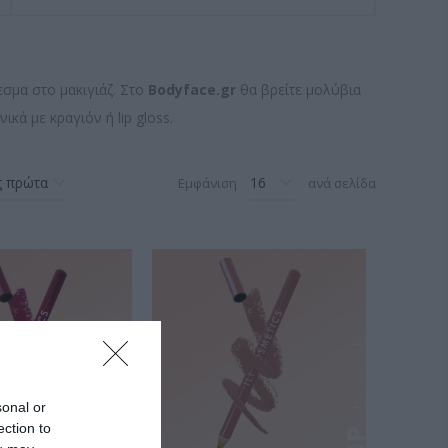
σμα στο μακιγιάζ. Στο
Bodyface.gr
θα βρείτε μολύβια
κά με κραγιόν ή lip gloss.
Εμφάνιση
ανά σελίδα
sonal or
ection to