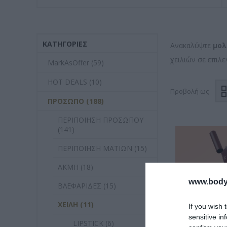
ΚΑΤΗΓΟΡΊΕΣ
Ανακαλύψτε
μολ
χειλιών σε επιλε
MarkAsOffer (59)
HOT DEALS (10)
Προβολή ως
ΠΡΟΣΩΠΟ (188)
ΠΕΡΙΠΟΙΗΣΗ ΠΡΟΣΩΠΟΥ
(141)
ΠΕΡΙΠΟΙΗΣΗ ΜΑΤΙΩΝ (15)
AKMH (18)
www.bodyf
ΒΛΕΦΑΡΙΔΕΣ (15)
ΧΕΙΛΗ (11)
If you wish 
sensitive in
LIPSTICK (6)