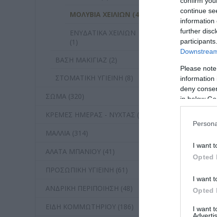
confirm you
continue se
ΜΟΛΥΒΙΑ ΧΕΙΛΙΩΝ (4)
information 
ILI Lip Pencil
further disc
ΕΝΥΔΑΤΙΚΑ ΧΕΙΛΙΩΝ
participants
(1)
Downstream 
Διαθέσιμο
ΒΑΣΗ ΜΑΚΙΓΙΑΖ (2)
6,80 €
Please note
ΣΤΟΜΑΤΙΚΗ ΥΓΙΕΙΝΗ (8)
information 
deny consent
ΣΩΜΑ (320)
in below Go
ΚΡΕΜΕΣ ΗΜΕΡΑΣ - ΝΥΧΤΑΣ (1)
Persona
ΜΑΛΛΙΑ (314)
I want t
ΑΛΑΤΑ ΜΠΑΝΙΟΥ (41)
Opted 
ΠΡΟΣΩΠΙΚΗ ΥΓΙΕΙΝΗ (61)
I want t
ΑΝΔΡΙΚΗ ΠΕΡΙΠΟΙΗΣΗ (48)
Opted 
ΕΙΔΗ ΚΟΜΜΩΤΗΡΙΟΥ (186)
I want 
Advertis