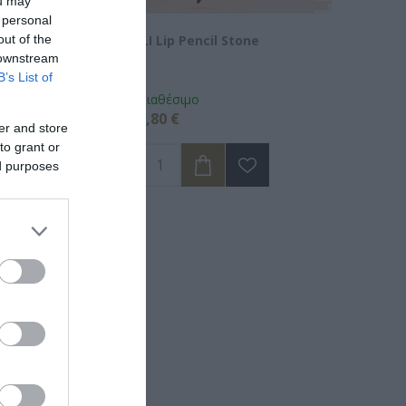
ou may
 personal
out of the
il Red
ILI Lip Pencil Stone
 downstream
B’s List of
Διαθέσιμο
6,80 €
er and store
to grant or
ed purposes