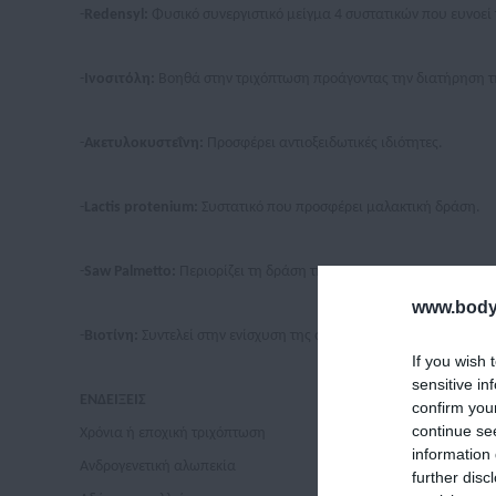
-
Redensyl:
Φυσικό συνεργιστικό μείγμα 4 συστατικών που ευνοεί 
-
Ινοσιτόλη:
Βοηθά στην τριχόπτωση προάγοντας την διατήρηση τη
-
Ακετυλοκυστεΐνη:
Προσφέρει αντιοξειδωτικές ιδιότητες.
-
Lactis protenium:
Συστατικό που προσφέρει μαλακτική δράση.
-
Saw Palmetto:
Περιορίζει τη δράση της DHT.
www.bodyf
-
Βιοτίνη:
Συντελεί στην ενίσχυση της ανάπτυξης και του όγκου τω
If you wish 
sensitive in
ΕΝΔΕΙΞΕΙΣ
confirm you
continue se
Χρόνια ή εποχική τριχόπτωση
information 
Ανδρογενετική αλωπεκία
further disc