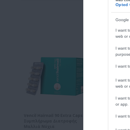
Opted 
Google 
I want t
web or d
I want t
purpose
I want 
I want t
web or d
I want t
or app.
Vencil Hairnail 90 Extra Caps
Vencil Hairnail 3
I want t
Συμπλήρωμα Διατροφής
Συμπλήρωμα Δια
Μαλλιά Νύχια
Μαλλιά-Νύχια
I want t