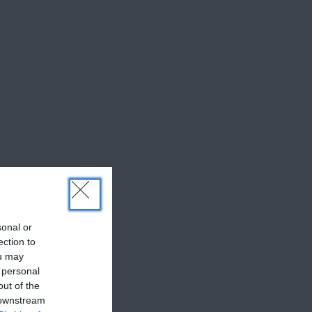
sonal or
ection to
ou may
 personal
out of the
 downstream