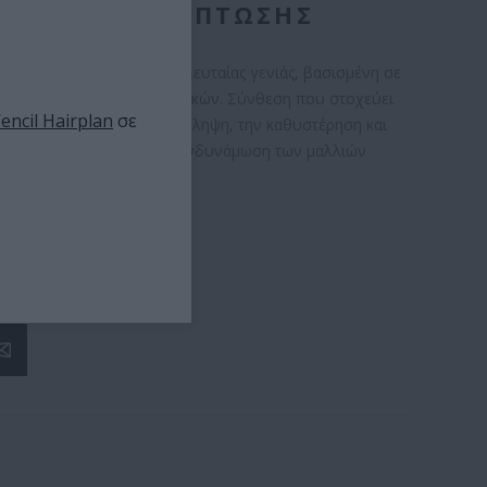
ΤΆ ΤΗΣ ΤΡΙΧΌΠΤΩΣΗΣ
 κατά της τριχόπτωσης, τελευταίας γενιάς, βασισμένη σε
διασμό 10 ενεργών συστατικών. Σύνθεση που στοχεύει
encil Hairplan
σε
χών και συμβάλλει στην πρόληψη, την καθυστέρηση και
της τριχόπτωσης και στην ενδυνάμωση των μαλλιών
NCIL
ΤΟΣ:
5206807100409