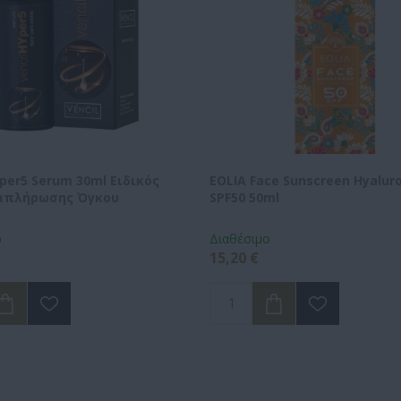
yper5 Serum 30ml Ειδικός
EOLIA Face Sunscreen Hyaluro
απλήρωσης Όγκου
SPF50 50ml
ο
Διαθέσιμο
15,20 €