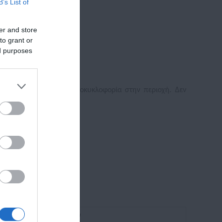
B’s List of
er and store
to grant or
ed purposes
στε να τονωθεί η μικροκυκλοφορία στην περιοχή. Δεν
Λοσιόν