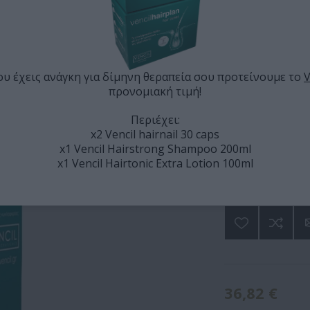
EXTRA LOTION 100ML ΛΟΣΙΌΝ ΚΑ
Ενισχυμένη λοσιόν
ένα δυναμικό σχε
υ έχεις ανάγκη για δίμηνη θεραπεία σου προτείνουμε το
V
στην ρίζα των τρι
προνομιακή τιμή!
την αντιμετώπιση 
Περιέχει:
Κατασκευαστής:
VE
x2 Vencil hairnail 30 caps
x1 Vencil Hairstrong Shampoo 200ml
Διαθέσιμο
x1 Vencil Hairtonic Extra Lotion 100ml
ΚΩΔΙΚΟΣ ΠΡΟΪΟΝ
36,82 €