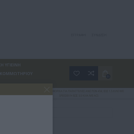
ΕΓΓΡΑΦΉ
ΣΎΝΔΕΣΗ
Η ΥΓΙΕΙΝΗ
 ΚΟΜΜΩΤΗΡΙΟΥ
(0)
ΛΙΑΣ
ΔΩΡΕΑΝ ΜΕΤΑΦΟΡΙΚΑ ΓΙΑ ΠΑΡΑΓΓΕΛΙΕΣ ΑΝΩ ΤΩΝ 45€, ΕΩΣ 1,5 ΚΙΛΟ ΜΕ
SPEEDEX Ή ΕΩΣ 3,5 ΚΙΛΑ ΜΕ ACS
ΣΙΌΝ ΚΑΤΆ ΤΗΣ ΤΡΙΧΌΠΤΩΣΗΣ