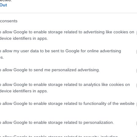
Out
consents
ΣΧΕΤΙΚΆ ΠΡΟΪΌΝΤΑ
o allow Google to enable storage related to advertising like cookies on
evice identifiers in apps.
o allow my user data to be sent to Google for online advertising
s.
to allow Google to send me personalized advertising.
o allow Google to enable storage related to analytics like cookies on
evice identifiers in apps.
o allow Google to enable storage related to functionality of the website
0 Caps
Vencil Hairoily Shampoo
Vencil Hairp
o allow Google to enable storage related to personalization.
τροφής για
200ml Σαμπουάν για Λιπαρά
Ολοκληρωμέ
Μαλλιά
της Τριχόπ
o allow Google to enable storage related to security, including