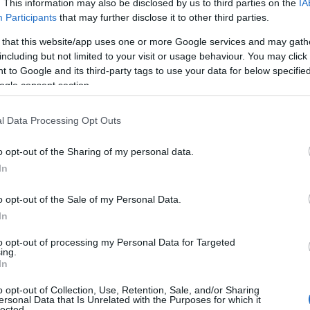
. This information may also be disclosed by us to third parties on the
IA
Participants
that may further disclose it to other third parties.
 that this website/app uses one or more Google services and may gath
including but not limited to your visit or usage behaviour. You may click 
 to Google and its third-party tags to use your data for below specifi
ogle consent section.
l Data Processing Opt Outs
 καθημερινά έως 2 φορές την ημέρα και κάντε ελαφρύ μασάζ, ώ
o opt-out of the Sharing of my personal data.
In
Επίσημη σελίδα κατασκευαστή VENCIL:
www.vencil.gr
o opt-out of the Sale of my Personal Data.
In
to opt-out of processing my Personal Data for Targeted
ing.
In
ΠΡΟΔΙΑΓΡΑΦΈΣ ΠΡΟΪΌΝΤΩΝ
o opt-out of Collection, Use, Retention, Sale, and/or Sharing
τωση
ersonal Data that Is Unrelated with the Purposes for which it
lected.