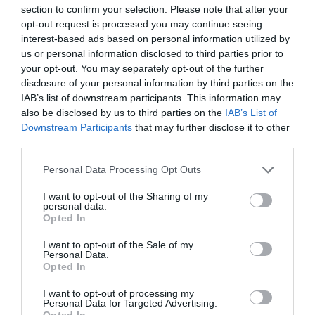
Βιταμίνη C(60 mg): Υποστηρίζει την παραγωγή και τη δραστηριότητα
section to confirm your selection. Please note that after your
opt-out request is processed you may continue seeing
των αντισωμάτων.
interest-based ads based on personal information utilized by
Βιταμίνη D3(0,025 mg): Θωρακίζει το ανοσοποιητικό από ιογενείς και
us or personal information disclosed to third parties prior to
your opt-out. You may separately opt-out of the further
μικροβιακές λοιμώξεις.
disclosure of your personal information by third parties on the
Βιταμίνη Ε(6 mg): Προσφέρει ασπίδα προστασίας στις μεμβράνες των
IAB’s list of downstream participants. This information may
κυττάρων ενισχύοντας περισσότερο το ανοσοποιητικό κυρίως των
also be disclosed by us to third parties on the
IAB’s List of
Downstream Participants
that may further disclose it to other
ατόμων τρίτης ηλικίας.
third parties.
Μολόχα(100 mg): Έχει μαλακτικές και αντιβηχικές ιδιότητες, βοηθά
Please note that this website/app uses one or more Google
Personal Data Processing Opt Outs
στην καταπολέμηση της βρογχίτιδας και της στηθάγχης.
services and may gather and store information including but
not limited to your visit or usage behaviour. You may click to
I want to opt-out of the Sharing of my
personal data.
grant or deny consent to Google and its third-party tags to
ΕΝΔΕΙΞΕΙΣ:
Opted In
use your data for below specified purposes in below Google
-Κρυολόγημα
consent section.
I want to opt-out of the Sale of my
Personal Data.
-Παθήσεις αναπνευστικού συστήματος , οφειλόμενες σε ιούς
Opted In
-Ευπαθείς ομάδες και ηλικιωμένοι
I want to opt-out of processing my
Personal Data for Targeted Advertising.
Opted In