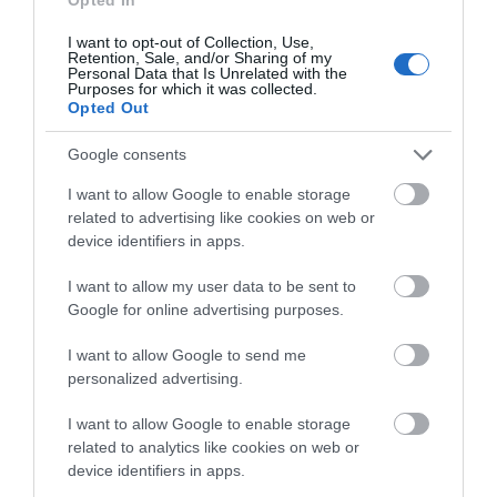
ΣΥΝΙΣΤΩΜΕΝΗ ΔΟΣΟΛΟΓΙΑ:
I want to opt-out of Collection, Use,
10ml ημερησίως , ανεξαρτήτως γεύματος
Retention, Sale, and/or Sharing of my
Personal Data that Is Unrelated with the
Σε περιόδους έξαρσης, μπορεί να διπλασιαστεί η ημερήσια δόση.
Purposes for which it was collected.
Opted Out
Google consents
ΠΡΟΔΙΑΓΡΑΦΈΣ ΠΡΟΪΌΝΤΩΝ
I want to allow Google to enable storage
Συμπληρώματα Διατροφής
Σιρόπια
related to advertising like cookies on web or
device identifiers in apps.
I want to allow my user data to be sent to
Google for online advertising purposes.
ΣΧΕΤΙΚΆ ΠΡΟΪΌΝΤΑ
I want to allow Google to send me
personalized advertising.
I want to allow Google to enable storage
related to analytics like cookies on web or
device identifiers in apps.