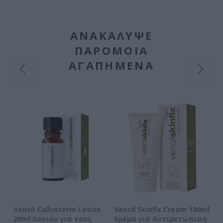
ΑΝΑΚΆΛΥΨΕ
ΠΑΡΌΜΟΙΑ
ΑΓΑΠΗΜΈΝΑ
Vencil Callusterm Lotion
Vencil Skinfix Cream 100ml
Ve
20ml Λοσιόν για τους
Κρέμα για Αντιμετώπιση
10