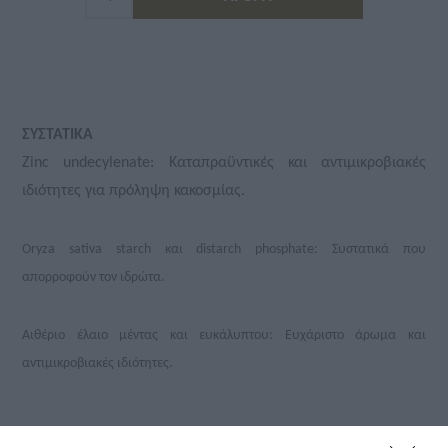
ΣΥΣΤΑΤΙΚΑ
Zinc undecylenate: Καταπραϋντικές και αντιμικροβιακές
ιδιότητες για πρόληψη κακοσμίας.
Oryza sativa starch και distarch phosphate: Συστατικά που
απορροφούν τον ιδρώτα.
Αιθέριο έλαιο μέντας και ευκάλυπτου: Ευχάριστο άρωμα και
αντιμικροβιακές ιδιότητες.