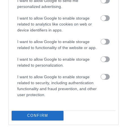
I want to allow Google to send me
personalized advertising.
Vencil Tired Legs 30 Caps Συμπλ. Διατροφής
I want to allow Google to enable storage
Κουρασμένα Πόδια
related to analytics like cookies on web or
device identifiers in apps.
Διαθέσιμο
14,25 €
I want to allow Google to enable storage
related to functionality of the website or app.
I want to allow Google to enable storage
related to personalization.
prev
I want to allow Google to enable storage
next
related to security, including authentication
functionality and fraud prevention, and other
user protection.
ΤΟ BODYFACE ΣΟΥ
ΠΡΟΤΕΙΝΕΙ
CONFIRM