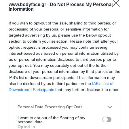
ΕΝΔΕΙΞΕΙΣ
www.bodyface.gr -
Do Not Process My Personal
Κακοσμία και υπεριδρωσία στα πόδια, στις μασχάλες, στις
Information
μηρογεννητικές πτυχές
If you wish to opt-out of the sale, sharing to third parties, or
Ερεθισμοί
processing of your personal or sensitive information for
targeted advertising by us, please use the below opt-out
ΠΡΟΤΕΙΝΟΜΕΝΗ ΧΡΗΣΗ
section to confirm your selection. Please note that after your
opt-out request is processed you may continue seeing
Απλώστε επαρκή ποσότητα πούδρας, 2-3 φορές την ημέρα
interest-based ads based on personal information utilized by
σε καθαρό και στεγνό δέρμα.
us or personal information disclosed to third parties prior to
your opt-out. You may separately opt-out of the further
disclosure of your personal information by third parties on the
Επίσημη σελίδα κατασκευαστή VENCIL:
www.vencil.gr
IAB’s list of downstream participants. This information may
also be disclosed by us to third parties on the
IAB’s List of
Downstream Participants
that may further disclose it to other
third parties.
ΠΡΟΔΙΑΓΡΑΦΈΣ ΠΡΟΪΌΝΤΩΝ
Please note that this website/app uses one or more Google
Personal Data Processing Opt Outs
services and may gather and store information including but
Αποθεραπεία - Τραυματισμός
Κουρασμένα Πόδια
not limited to your visit or usage behaviour. You may click to
I want to opt-out of the Sharing of my
personal data.
grant or deny consent to Google and its third-party tags to
Opted In