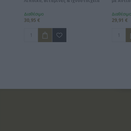
Λιποϊκό, Βιταμίνες & Ιχνοστοιχεία
με Αντι
Διαθέσιμο
Διαθέσιμ
30,95 €
29,91 €