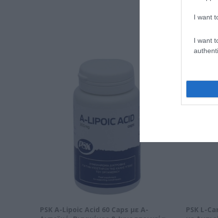
I want t
Α
I want t
authenti
PSK A-Lipoic Acid 60 Caps με A-
PSK L-Ca