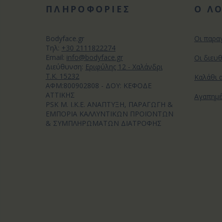
ΠΛΗΡΟΦΟΡΙΕΣ
Ο Λ
Bodyface.gr
Οι παρα
Tηλ:
+30 2111822274
Email:
info@bodyface.gr
Οι διευ
Διεύθυνση:
Εριφύλης 12 - Χαλάνδρι
Τ.Κ. 15232
Καλάθι 
ΑΦΜ:800902808 - ΔΟΥ: ΚΕΦΟΔΕ
ΑΤΤΙΚΗΣ
Αγαπημ
PSK M. I.K.E. ΑΝΑΠΤΥΞΗ, ΠΑΡΑΓΩΓΗ &
ΕΜΠΟΡΙΑ ΚΑΛΛΥΝΤΙΚΩΝ ΠΡΟΪΟΝΤΩΝ
& ΣΥΜΠΛΗΡΩΜΑΤΩΝ ΔΙΑΤΡΟΦΗΣ