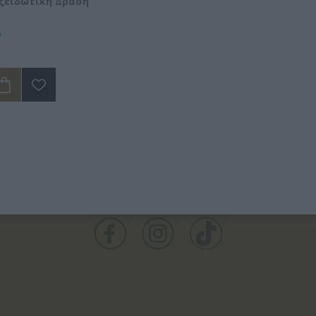
οξειδωτική Δράση
ο