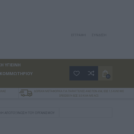
ΕΓΓΡΑΦΉ
ΣΎΝΔΕΣΗ
Η ΥΓΙΕΙΝΗ
 ΚΟΜΜΩΤΗΡΙΟΥ
(0)
ΛΙΑΣ
ΔΩΡΕΑΝ ΜΕΤΑΦΟΡΙΚΑ ΓΙΑ ΠΑΡΑΓΓΕΛΙΕΣ ΑΝΩ ΤΩΝ 45€, ΕΩΣ 1,5 ΚΙΛΟ ΜΕ
SPEEDEX Ή ΕΩΣ 3,5 ΚΙΛΑ ΜΕ ACS
ΣΙΚΉ ΑΠΟΤΟΞΊΝΩΣΗ ΤΟΥ ΟΡΓΑΝΙΣΜΟΎ