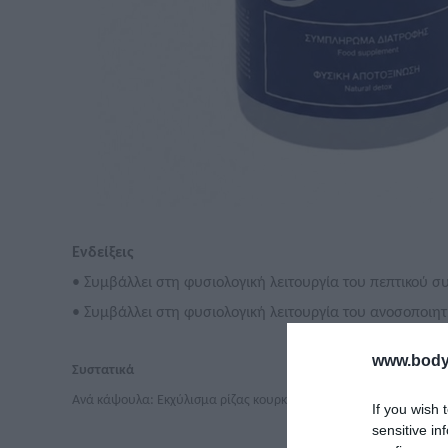
Ενδείξεις
• Συμβάλλει στη φυσιολογική λειτουργία του πεπτικού 
• Συμβάλλει στη φυσιολογική λειτουργία του ανοσοποιη
www.bodyf
Συστατικά
Ανά κάψουλα: Εκχύλισμα ρίζας κουρκουμά 500mg (εκ των οποίω
If you wish 
sensitive in