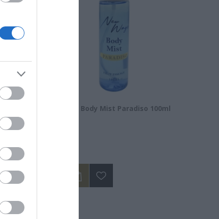
nic Acid
New Ways Body Mist Paradiso 100ml
Διαθέσιμο
14,50 €