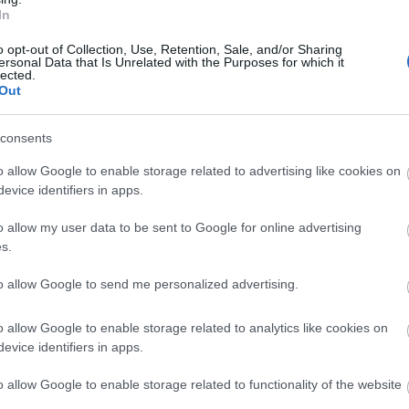
In
o opt-out of Collection, Use, Retention, Sale, and/or Sharing
ersonal Data that Is Unrelated with the Purposes for which it
lected.
Out
consents
o allow Google to enable storage related to advertising like cookies on
evice identifiers in apps.
yper5 Serum 30ml Ειδικός
EOLIA Face Sunscreen Hyaluro
απλήρωσης Όγκου
SPF50 50ml
o allow my user data to be sent to Google for online advertising
s.
ο
Διαθέσιμο
15,20 €
to allow Google to send me personalized advertising.
o allow Google to enable storage related to analytics like cookies on
evice identifiers in apps.
o allow Google to enable storage related to functionality of the website