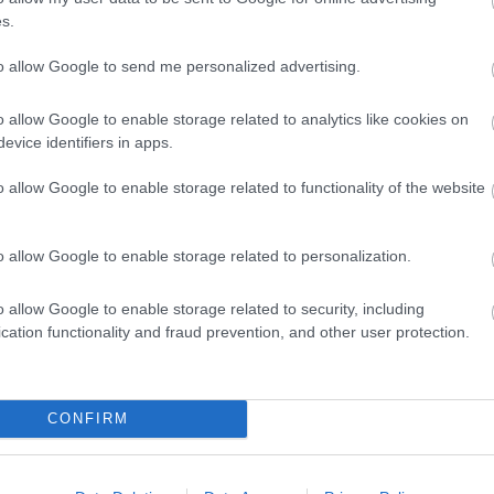
s.
to allow Google to send me personalized advertising.
te Plus
Axe Apollo Αποσμητικό
Axe Black 
o allow Google to enable storage related to analytics like cookies on
 για την
150ml
Antiperspi
evice identifiers in apps.
ριοχή
48h Roll-On
o allow Google to enable storage related to functionality of the website
Διαθέσιμο
Διαθέσιμο
2,50 €
2,30 €
o allow Google to enable storage related to personalization.
o allow Google to enable storage related to security, including
cation functionality and fraud prevention, and other user protection.
CONFIRM
1
2
3
4