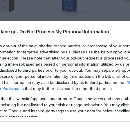
g Cream 100ml
Vencil Octenoven Foam Kids
Vencil Oct
 Αναδόμησης
150ml Αφρός Καθαρισμού
Gel Καθαρ
ace.gr -
Do Not Process My Personal Information
Δέρματος
Διαθέσιμο
Διαθέσιμο
to opt-out of the sale, sharing to third parties, or processing of your per
17,67 €
11,31 €
formation for targeted advertising by us, please use the below opt-out s
r selection. Please note that after your opt-out request is processed y
eing interest-based ads based on personal information utilized by us or
disclosed to third parties prior to your opt-out. You may separately opt-
losure of your personal information by third parties on the IAB’s list of
. This information may also be disclosed by us to third parties on the
IA
Participants
that may further disclose it to other third parties.
 that this website/app uses one or more Google services and may gath
including but not limited to your visit or usage behaviour. You may click 
 to Google and its third-party tags to use your data for below specifi
ogle consent section.