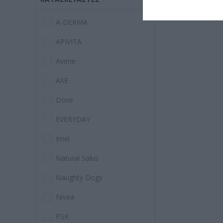
A-DERMA
APIVITA
Avene
AXE
Dove
EVERYDAY
Imel
Natural Salus
Naughty Dogs
Nivea
PSK