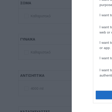
ΣΏΜΑ
purpose
I want 
Καθαριστικό
Apivita Intima
I want t
Cleansing Gel
web or d
Ευαίσθητη Πε
ΓΥΝΑΊΚΑ
I want t
Διαθέσιμο
or app.
10,22 €
Καθαριστικό
I want t
I want t
ΑΝΤΙΣΗΠΤΙΚΆ
authenti
4000 ml
ΚΑΤΑΣΚΕΥΑΣΤΈΣ