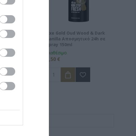
Anti Sweat
Axe Gold Oud Wood & Dark
rant Αποσμητικό
Vanilla Αποσμητικό 24h σε
 50ml
Spray 150ml
Διαθέσιμο
2,50 €