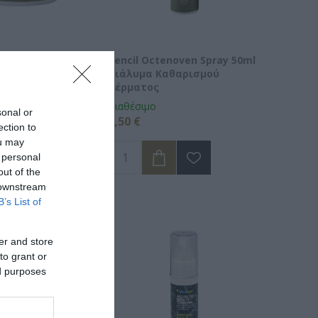
enoven Gel 50ml
Vencil Octenoven Spray 50ml
ισμού Δέρματος
Διάλυμα Καθαρισμού
Δέρματος
Διαθέσιμο
sonal or
7,50 €
ection to
ou may
 personal
out of the
 downstream
B’s List of
er and store
to grant or
ed purposes