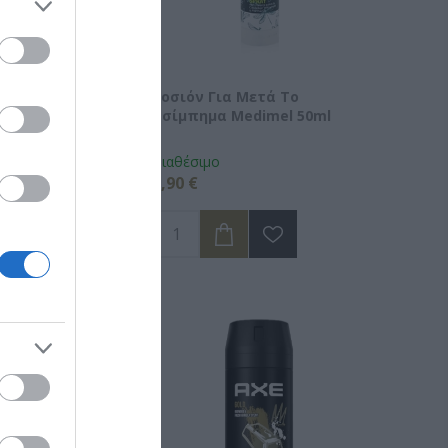
ωθητικό
Λοσιόν Για Μετά Το
α Σώματος
Τσίμπημα Medimel 50ml
00ml
μο
Διαθέσιμο
3,90 €