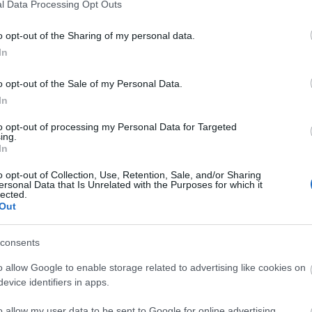
l Data Processing Opt Outs
o opt-out of the Sharing of my personal data.
In
ven Spray
Vencil Octenoven Spray
Εντομοαπ
α Καθαρισμού
200ml Διάλυμα Καθαρισμού
Γαλάκτωμ
o opt-out of the Sale of my Personal Data.
Δέρματος
Medimel 2
In
Διαθέσιμο
Μη διαθέσι
11,09 €
6,15 €
to opt-out of processing my Personal Data for Targeted
ing.
In
o opt-out of Collection, Use, Retention, Sale, and/or Sharing
ersonal Data that Is Unrelated with the Purposes for which it
lected.
Out
consents
o allow Google to enable storage related to advertising like cookies on
evice identifiers in apps.
o allow my user data to be sent to Google for online advertising