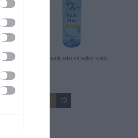
nic Acid
New Ways Body Mist Paradiso 100ml
Διαθέσιμο
14,50 €