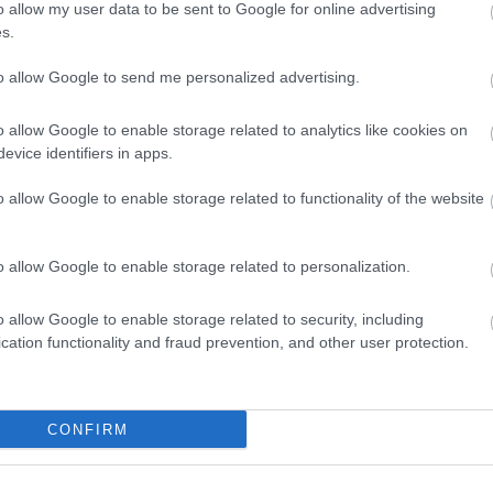
o allow my user data to be sent to Google for online advertising
s.
to allow Google to send me personalized advertising.
o allow Google to enable storage related to analytics like cookies on
evice identifiers in apps.
o allow Google to enable storage related to functionality of the website
yper5 Serum 30ml Ειδικός
EOLIA Face Sunscreen Hyaluro
απλήρωσης Όγκου
SPF50 50ml
o allow Google to enable storage related to personalization.
ο
Διαθέσιμο
15,20 €
o allow Google to enable storage related to security, including
cation functionality and fraud prevention, and other user protection.
CONFIRM