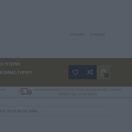
ΕΓΓΡΑΦΉ
ΣΎΝΔΕΣΗ
Η ΥΓΙΕΙΝΗ
 ΚΟΜΜΩΤΗΡΙΟΥ
(0)
ΛΙΑΣ
ΔΩΡΕΑΝ ΜΕΤΑΦΟΡΙΚΑ ΓΙΑ ΠΑΡΑΓΓΕΛΙΕΣ ΑΝΩ ΤΩΝ 45€, ΕΩΣ 1,5 ΚΙΛΟ ΜΕ
SPEEDEX Ή ΕΩΣ 3,5 ΚΙΛΑ ΜΕ ACS
ΟΧΉΣ FRESH MOON 250ML