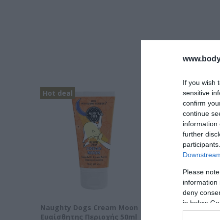
www.bodyf
If you wish 
Hot deal
Hot deal
sensitive in
confirm you
continue se
information 
further disc
participants
Downstream 
Please note
information 
deny consent
in below Go
Naughty Dogs Cream Moon
Naughty Dogs Σ
Ευαίσθητης Περιοχής 50ml
Προσώπου Face 