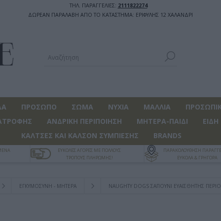
ΤΗΛ. ΠΑΡΑΓΓΕΛΙΕΣ:
2111822274
ΔΩΡΕΑΝ ΠΑΡΑΛΑΒΗ ΑΠΟ ΤΟ ΚΑΤΑΣΤΗΜΑ: ΕΡΙΦΥΛΗΣ 12 ΧΑΛΑΝΔΡΙ
ΔΑ
ΠΡΟΣΩΠΟ
ΣΩΜΑ
ΝΥΧΙΑ
ΜΑΛΛΙΑ
ΠΡΟΣΩΠΙΚ
ΑΤΡΟΦΗΣ
ΑΝΔΡΙΚΗ ΠΕΡΙΠΟΙΗΣΗ
ΜΗΤΕΡΑ-ΠΑΙΔΙ
ΕΙΔΗ
ΚΑΛΤΣΕΣ ΚΑΙ ΚΑΛΣΟΝ ΣΥΜΠΙΕΣΗΣ
BRANDS
ΓΜΕΝΑ
ΕΥΚΟΛΕΣ ΑΓΟΡΕΣ ΜΕ ΠΟΛΛΟΥΣ
ΠΑΡΑΚΟΛΟΥΘΗΣΗ ΠΑΡΑΓΓΕ
ΤΡΟΠΟΥΣ ΠΛΗΡΩΜΗΣ!
ΕΥΚΟΛΑ & ΓΡΗΓΟΡΑ
ΕΓΚΥΜΟΣΥΝΗ - ΜΗΤΕΡΑ
NAUGHTY DOGS ΣΑΠΟΎΝΙ ΕΥΑΊΣΘΗΤΗΣ ΠΕΡΙ