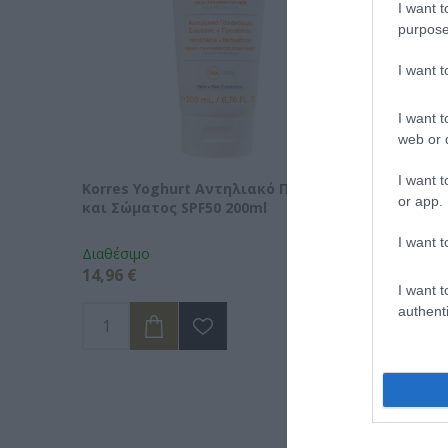
I want t
purpose
I want 
I want t
web or d
I want t
Korres Yoghurt Αντηλιακό Προσώπου
Vencil H
or app.
και Σώματος SPF50 200ml
Ορός Αν
I want t
Διαθέσιμο
Διαθέσιμ
14,96 €
34,90 €
I want t
authenti