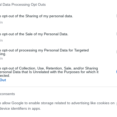
Περιοχής 30τμχ
l Data Processing Opt Outs
Μη διαθέσιμο
Διαθέσιμο
3,99 €
11,12 €
o opt-out of the Sharing of my personal data.
In
o opt-out of the Sale of my Personal Data.
In
to opt-out of processing my Personal Data for Targeted
ing.
In
ΤΟ BODYFACE ΣΟΥ ΠΡΟΤΕΙΝΕΙ
o opt-out of Collection, Use, Retention, Sale, and/or Sharing
ersonal Data that Is Unrelated with the Purposes for which it
lected.
Out
consents
o allow Google to enable storage related to advertising like cookies on
evice identifiers in apps.