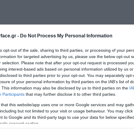
ΣΧΕΤΙΚΆ ΠΡΟΪΌΝΤΑ
ace.gr -
Do Not Process My Personal Information
to opt-out of the sale, sharing to third parties, or processing of your per
Hot deal
formation for targeted advertising by us, please use the below opt-out s
r selection. Please note that after your opt-out request is processed y
eing interest-based ads based on personal information utilized by us or
disclosed to third parties prior to your opt-out. You may separately opt-
losure of your personal information by third parties on the IAB’s list of
. This information may also be disclosed by us to third parties on the
IA
Participants
that may further disclose it to other third parties.
 that this website/app uses one or more Google services and may gath
including but not limited to your visit or usage behaviour. You may click 
 to Google and its third-party tags to use your data for below specifi
ogle consent section.
απούνι
Naughty Dogs Μαντηλάκια
Naughty Dog
Care
Καθαρισμού Ευαίσθητης
150ml