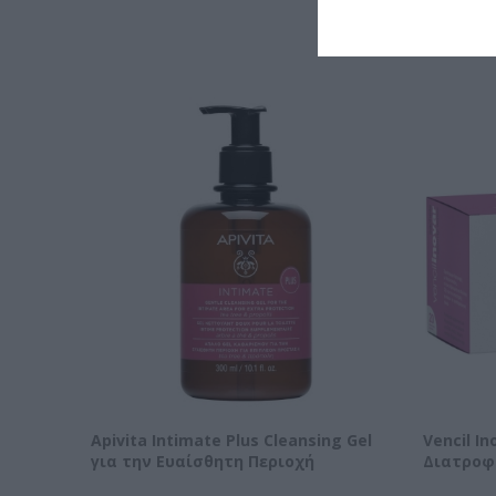
Α
Apivita Intimate Plus Cleansing Gel
Vencil I
για την Ευαίσθητη Περιοχή
Διατροφ