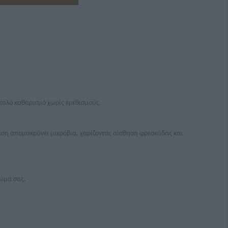
απαλό καθαρισμό χωρίς ερεθισμούς.
ράση απομακρύνει μικρόβια, χαρίζοντας αίσθηση φρεσκάδας και
σώμα σας.