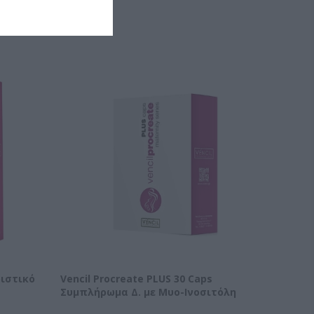
ΝΑ
ριστικό
Vencil Procreate PLUS 30 Caps
Συμπλήρωμα Δ. με Μυο-Ινοσιτόλη