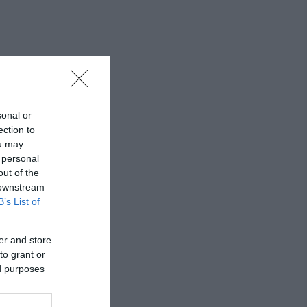
sonal or
ection to
ou may
 personal
out of the
 downstream
B’s List of
er and store
to grant or
ed purposes
s Pink Bow Mist