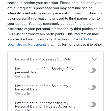
section to confirm your selection. Please note that after your
Σαμπουάν χωρίς θειικά άλατα που καθαρίζει απαλά, ενώ ξεκινά την
opt-out request is processed you may continue seeing
interest-based ads based on personal information utilized by
επανόρθωση με κορεάτικα πεπτίδια & πρωτεΐνη ρυζιού.
us or personal information disclosed to third parties prior to
Για πολύ ξηρά & κατεστραμμένα μαλλιά.
your opt-out. You may separately opt-out of the further
disclosure of your personal information by third parties on the
Hair Butter Pepti-Boost 1’ (250ml)
IAB’s list of downstream participants. This information may
Πλούσια μάσκα σε μορφή butter. Ενυδατώνει σε βάθος και χαρίζει
also be disclosed by us to third parties on the
IAB’s List of
απαλότητα & λάμψη σε μόλις 1 λεπτό.
Downstream Participants
that may further disclose it to other
third parties.
Serum Pepti-Boost 5 sec (200ml)
Please note that this website/app uses one or more Google
Personal Data Processing Opt Outs
Ορός άμεσης επανόρθωσης που δρα σε 5 δευτερόλεπτα! Κλειδώνει τη
services and may gather and store information including but
θρέψη της μάσκας και χαρίζει άμεση λάμψη.
not limited to your visit or usage behaviour. You may click to
I want to opt-out of the Sharing of my
personal data.
grant or deny consent to Google and its third-party tags to
Opted In
Silk & Keratin Finish Mask (300ml)
use your data for below specified purposes in below Google
Leave-in μάσκα σε spray με κερατίνη & πρωτεΐνες μεταξιού.
consent section.
I want to opt-out of the Sale of my
Personal Data.
Προστατεύει από τη θερμότητα.
Opted In
Ενδυναμώνει λεπτές και ευαίσθητες τρίχες.
I want to opt-out of processing my
Personal Data for Targeted Advertising.
Opted In