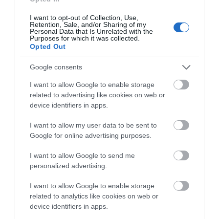
Δίνει όγκο, ελαστικότητα & φυσική λάμψη.
I want to opt-out of Collection, Use,
Η ιδανική τελευταία πινελιά για υγιή & αστραφτερά μαλλιά.
Retention, Sale, and/or Sharing of my
Personal Data that Is Unrelated with the
Purposes for which it was collected.
Hair Elixir Serum – Overnight Magic (300ml)
Opted Out
Ορός-θαύμα με φυσικά έλαια δεντρολίβανου, φασκόμηλου, καρύδας,
καστορέλαιο, αμυγδαλέλαιο και αιθέριο έλαιο δυόσμου.
Google consents
I want to allow Google to enable storage
related to advertising like cookies on web or
Θρέφει σε βάθος το τριχωτό και την τρίχα.
device identifiers in apps.
Προστατεύει από την ξηρότητα.
I want to allow my user data to be sent to
Google for online advertising purposes.
Ενισχύει την αντοχή και προάγει τη φυσική ανάπτυξη.
Χρησιμοποιείται τη νύχτα για αναδόμηση όσο κοιμάσαι.
I want to allow Google to send me
personalized advertising.
I want to allow Google to enable storage
related to analytics like cookies on web or
device identifiers in apps.