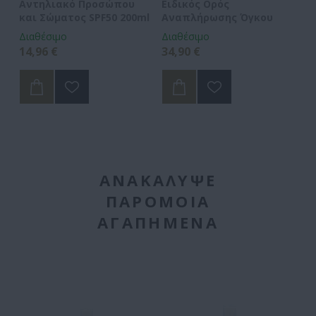
Αντηλιακό Προσώπου
Ειδικός Ορός
Hy
και Σώματος SPF50 200ml
Αναπλήρωσης Όγκου
5
Διαθέσιμο
Διαθέσιμο
Δι
14,96 €
34,90 €
15
ΑΝΑΚΆΛΥΨΕ
ΠΑΡΌΜΟΙΑ
ΑΓΑΠΗΜΈΝΑ