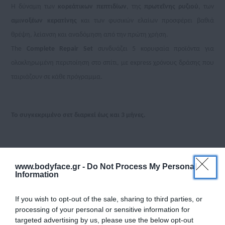
Η δύναμη των
κορεάτικων πεπτιδίων
, της
πρωτεΐνης ρυζιού
, των
αμινοξέων κερατίνης
και των φυσικών ελαίων προσφέρει βαθιά
θρέψη, λείανση και αναδόμηση από την πρώτη χρήση.
The
Complete Repair Set
συνδυάζει 5 κορυφαία προϊόντα για
ολοκληρωμένη περιποίηση στο σπίτι, με express χρόνους δράσης που
ταιριάζουν σε κάθε πρόγραμμα.
Το συγκεκριμένο σετ διαρκεί έως και 3 μήνες.
Είναι ιδανικό για την συντήρηση/ προστασία της θεραπείας κερατίνης,
www.bodyface.gr -
Do Not Process My Personal
καθώς δεν περιέχει θειικά άλατα.
Information
If you wish to opt-out of the sale, sharing to third parties, or
Το σετ περιλαμβάνει:
processing of your personal or sensitive information for
targeted advertising by us, please use the below opt-out
Shampoo Pepti-Boost 3’ (500ml)