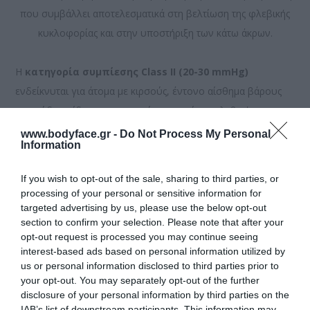
που συμβάλλει αποτελεσματικά στη βελτίωση της φλεβικής
κυκλοφορίας και στην υποστήριξη των κάτω άκρων.
Η
κατηγορία συμπίεσης Class II (20-30 mmHg)
ενδείκνυται για άτομα με κιρσούς, έντονο αίσθημα βάρους
στα πόδια, οίδημα, ευρυαγγείες και χρόνια φλεβική
ανεπάρκεια, σύμφωνα με τις οδηγίες του θεράποντος ιατρού.
www.bodyface.gr -
Do Not Process My Personal
Information
Η
έκδοση Corto
έχει σχεδιαστεί
για άτομα με ύψος έως
If you wish to opt-out of the sale, sharing to third parties, or
1,70 μ.
και προσφέρει σωστή εφαρμογή και αποτελεσματική
processing of your personal or sensitive information for
θεραπευτική συμπίεση καθ’ όλη τη διάρκεια της ημέρας.
targeted advertising by us, please use the below opt-out
section to confirm your selection. Please note that after your
Διατίθεται σε επιλογές Normal και Max, ώστε να καλύπτει
opt-out request is processed you may continue seeing
διαφορετικές περιφέρειες γάμπας με άνετη εφαρμογή.
interest-based ads based on personal information utilized by
us or personal information disclosed to third parties prior to
your opt-out. You may separately opt-out of the further
Ιδανικές για:
disclosure of your personal information by third parties on the
• Χρόνια φλεβική ανεπάρκεια
IAB’s list of downstream participants. This information may