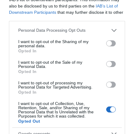
• Κιρσούς
also be disclosed by us to third parties on the
IAB’s List of
Downstream Participants
that may further disclose it to other
• Οίδημα κάτω άκρων
third parties.
• Ευρυαγγείες
Please note that this website/app uses one or more Google
Personal Data Processing Opt Outs
• Έντονο αίσθημα βάρους στα πόδια
services and may gather and store information including but
• Θεραπευτική συμπίεση 20-30 mmHg
not limited to your visit or usage behaviour. You may click to
I want to opt-out of the Sharing of my
personal data.
grant or deny consent to Google and its third-party tags to
Opted In
use your data for below specified purposes in below Google
Οι
κάλτσες Gloria Med Class II
συνδυάζουν θεραπευτική
consent section.
I want to opt-out of the Sale of my
αποτελεσματικότητα, άνεση και αξιόπιστη εφαρμογή για
Personal Data.
Opted In
καθημερινή χρήση σύμφωνα με τις ανάγκες της φλεβικής
υγείας των κάτω άκρων.
I want to opt-out of processing my
Personal Data for Targeted Advertising.
Opted In
Επίσημη σελίδα αντιπροσώπου και διανομέα στην
I want to opt-out of Collection, Use,
Ελλάδα:
https://kalmedica.com
Retention, Sale, and/or Sharing of my
Personal Data that Is Unrelated with the
Purposes for which it was collected.
Opted Out
Google consents