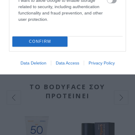
I want to allow Google to enable storage
Κουρασμένα πόδια
related to security, including authentication
functionality and fraud prevention, and other
Διαθέσιμο
user protection.
20,35 €
CONFIRM
Data Deletion
Data Access
Privacy Policy
ΤΟ BODYFACE ΣΟΥ
ΠΡΟΤΕΙΝΕΙ