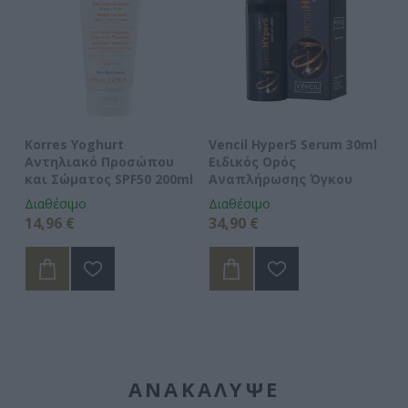
Korres Yoghurt
Vencil Hyper5 Serum 30ml
EO
Αντηλιακό Προσώπου
Ειδικός Ορός
Hy
και Σώματος SPF50 200ml
Αναπλήρωσης Όγκου
5
Διαθέσιμο
Διαθέσιμο
Δι
14,96 €
34,90 €
15
ΑΝΑΚΆΛΥΨΕ