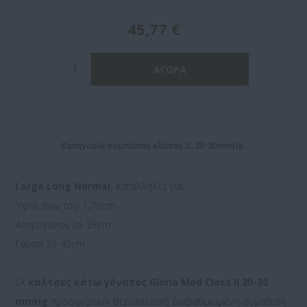
45,77 €
Κατηγορία συμπίεσης κλάσης II, 20-30mmHg.
Large Long
Normal
, κατάλληλες για:
Ύψος άνω του 1,70cm
Αστράγαλος 26-28cm
Γάμπα 39-42cm
Οι
κάλτσες κάτω γόνατος Gloria Med Class II 20-30
mmHg
προσφέρουν θεραπευτική διαβαθμισμένη συμπίεση