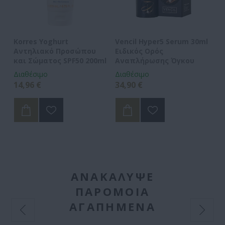
Korres Yoghurt
Vencil Hyper5 Serum 30ml
EO
Αντηλιακό Προσώπου
Ειδικός Ορός
Hy
και Σώματος SPF50 200ml
Αναπλήρωσης Όγκου
5
Διαθέσιμο
Διαθέσιμο
Δι
14,96 €
34,90 €
15
ΑΝΑΚΆΛΥΨΕ
ΠΑΡΌΜΟΙΑ
ΑΓΑΠΗΜΈΝΑ