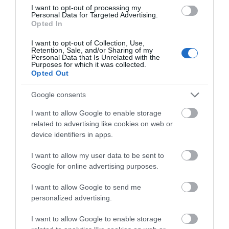
I want to opt-out of processing my
• Υποστήριξη της φλεβικής κυκλοφορίας
Personal Data for Targeted Advertising.
Opted In
• Άτομα άνω του 1,70 μ.
I want to opt-out of Collection, Use,
Retention, Sale, and/or Sharing of my
Personal Data that Is Unrelated with the
Purposes for which it was collected.
Οι Gloria Med Class II 20-30 mmHg συνδυάζουν θεραπευτική
Opted Out
αποτελεσματικότητα, άνετη εφαρμογή και υψηλή ποιότητα
κατασκευής, προσφέροντας αξιόπιστη υποστήριξη για την
Google consents
καθημερινή φροντίδα των κάτω άκρων.
I want to allow Google to enable storage
related to advertising like cookies on web or
Επίσημη σελίδα αντιπροσώπου και διανομέα στην
device identifiers in apps.
Ελλάδα:
https://kalmedica.com
I want to allow my user data to be sent to
Google for online advertising purposes.
I want to allow Google to send me
ΣΧΕΤΙΚΆ ΠΡΟΪΌΝΤΑ
personalized advertising.
I want to allow Google to enable storage