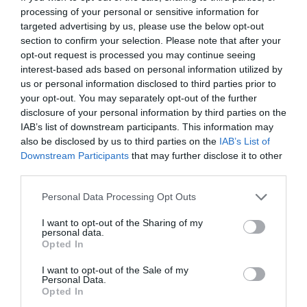
processing of your personal or sensitive information for
targeted advertising by us, please use the below opt-out
Οι
κάλτσες διαβαθμισμένης συμπίεσης Gloria Med
section to confirm your selection. Please note that after your
αποτελούν αξιόπιστη επιλογή για άτομα που χρειάζονται
opt-out request is processed you may continue seeing
καθημερινή υποστήριξη της φλεβικής κυκλοφορίας, είτε
interest-based ads based on personal information utilized by
us or personal information disclosed to third parties prior to
λόγω επαγγελματικών απαιτήσεων είτε στο πλαίσιο
your opt-out. You may separately opt-out of the further
θεραπευτικής αντιμετώπισης φλεβικών παθήσεων.
disclosure of your personal information by third parties on the
IAB’s list of downstream participants. This information may
also be disclosed by us to third parties on the
IAB’s List of
Downstream Participants
that may further disclose it to other
Ιδανικές για:
third parties.
Please note that this website/app uses one or more Google
Personal Data Processing Opt Outs
services and may gather and store information including but
• Κιρσούς
not limited to your visit or usage behaviour. You may click to
I want to opt-out of the Sharing of my
• Φλεβική ανεπάρκεια
personal data.
grant or deny consent to Google and its third-party tags to
Opted In
• Ευρυαγγείες
use your data for below specified purposes in below Google
consent section.
• Οίδημα κάτω άκρων
I want to opt-out of the Sale of my
Personal Data.
• Αίσθημα βάρους και κόπωσης στα πόδια
Opted In
• Πολύωρη ορθοστασία ή καθιστική εργασία