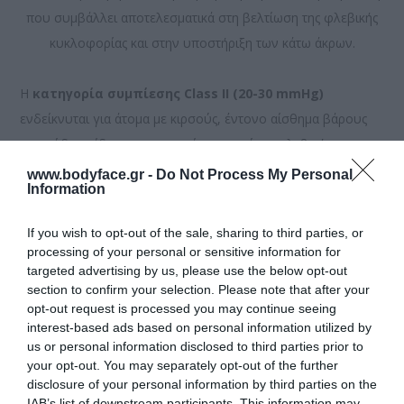
που συμβάλλει αποτελεσματικά στη βελτίωση της φλεβικής
κυκλοφορίας και στην υποστήριξη των κάτω άκρων.
Η
κατηγορία συμπίεσης Class II (20-30 mmHg)
ενδείκνυται για άτομα με κιρσούς, έντονο αίσθημα βάρους
στα πόδια, οίδημα, ευρυαγγείες και χρόνια φλεβική
ανεπάρκεια, σύμφωνα με τις οδηγίες του θεράποντος ιατρού.
www.bodyface.gr -
Do Not Process My Personal
Information
Η
έκδοση Corto
έχει σχεδιαστεί
για άτομα με ύψος έως
If you wish to opt-out of the sale, sharing to third parties, or
1,70 μ.
και προσφέρει σωστή εφαρμογή και αποτελεσματική
processing of your personal or sensitive information for
θεραπευτική συμπίεση καθ’ όλη τη διάρκεια της ημέρας.
targeted advertising by us, please use the below opt-out
section to confirm your selection. Please note that after your
Διατίθεται σε επιλογές Normal και Max, ώστε να καλύπτει
opt-out request is processed you may continue seeing
διαφορετικές περιφέρειες γάμπας με άνετη εφαρμογή.
interest-based ads based on personal information utilized by
us or personal information disclosed to third parties prior to
your opt-out. You may separately opt-out of the further
Ιδανικές για:
disclosure of your personal information by third parties on the
• Χρόνια φλεβική ανεπάρκεια
IAB’s list of downstream participants. This information may