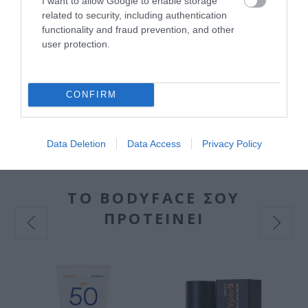
I want to allow Google to enable storage
Κουρασμένα πόδια
related to security, including authentication
functionality and fraud prevention, and other
Διαθέσιμο
user protection.
20,35 €
CONFIRM
Data Deletion
Data Access
Privacy Policy
ΤΟ BODYFACE ΣΟΥ
ΠΡΟΤΕΙΝΕΙ