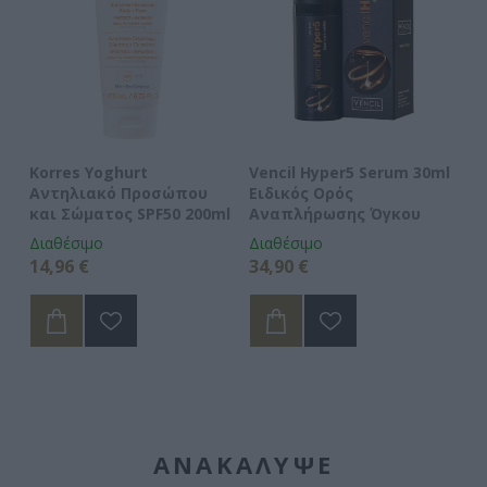
Korres Yoghurt
Vencil Hyper5 Serum 30ml
EO
Αντηλιακό Προσώπου
Ειδικός Ορός
Hy
και Σώματος SPF50 200ml
Αναπλήρωσης Όγκου
5
Διαθέσιμο
Διαθέσιμο
Δι
14,96 €
34,90 €
15
ΑΝΑΚΆΛΥΨΕ