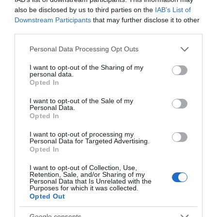
• Κιρσούς
also be disclosed by us to third parties on the
IAB’s List of
Downstream Participants
that may further disclose it to other
• Οίδημα κάτω άκρων
third parties.
• Ευρυαγγείες
Please note that this website/app uses one or more Google
Personal Data Processing Opt Outs
• Έντονο αίσθημα βάρους στα πόδια
services and may gather and store information including but
• Θεραπευτική συμπίεση 20-30 mmHg
not limited to your visit or usage behaviour. You may click to
I want to opt-out of the Sharing of my
personal data.
grant or deny consent to Google and its third-party tags to
Opted In
use your data for below specified purposes in below Google
Οι
κάλτσες Gloria Med Class II
συνδυάζουν θεραπευτική
consent section.
I want to opt-out of the Sale of my
αποτελεσματικότητα, άνεση και αξιόπιστη εφαρμογή για
Personal Data.
Opted In
καθημερινή χρήση σύμφωνα με τις ανάγκες της φλεβικής
υγείας των κάτω άκρων.
I want to opt-out of processing my
Personal Data for Targeted Advertising.
Opted In
Επίσημη σελίδα αντιπροσώπου και διανομέα στην
I want to opt-out of Collection, Use,
Ελλάδα:
https://kalmedica.com
Retention, Sale, and/or Sharing of my
Personal Data that Is Unrelated with the
Purposes for which it was collected.
Opted Out
Google consents