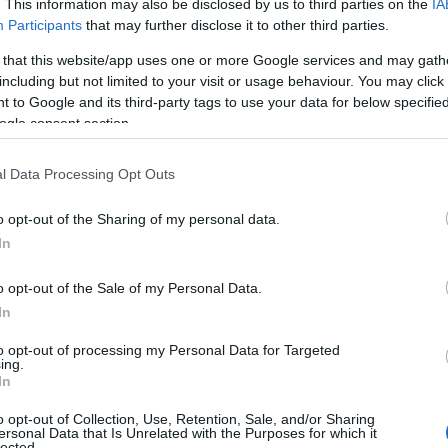
. This information may also be disclosed by us to third parties on the
IA
Participants
that may further disclose it to other third parties.
μη σελίδα αντιπροσώπου και διανομέα στην Ελλάδα:
https://kalmed
 that this website/app uses one or more Google services and may gath
including but not limited to your visit or usage behaviour. You may click 
 to Google and its third-party tags to use your data for below specifi
ogle consent section.
l Data Processing Opt Outs
ΣΧΕΤΙΚΆ ΠΡΟΪΌΝΤΑ
o opt-out of the Sharing of my personal data.
In
o opt-out of the Sale of my Personal Data.
In
to opt-out of processing my Personal Data for Targeted
ing.
In
o opt-out of Collection, Use, Retention, Sale, and/or Sharing
ersonal Data that Is Unrelated with the Purposes for which it
lected.