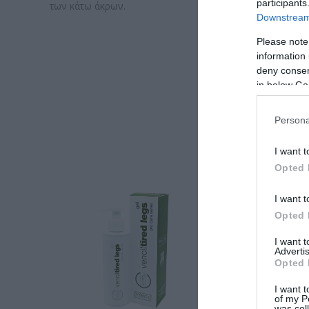
participants
των κάτω άκρων.
Downstream 
Επίση
Please note
information 
deny consent
in below Go
Persona
I want t
Opted 
I want t
Opted 
I want 
Advertis
Opted 
I want t
of my P
was col