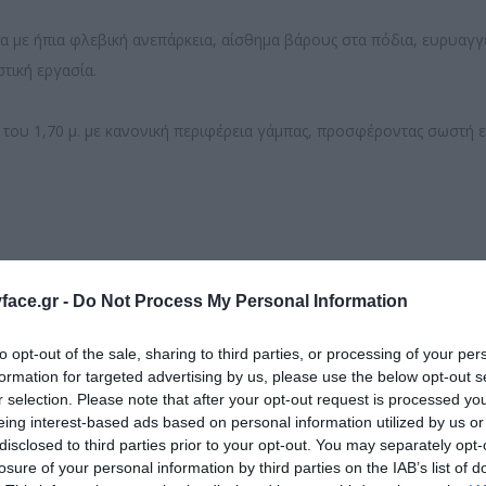
μα με ήπια φλεβική ανεπάρκεια, αίσθημα βάρους στα πόδια, ευρυαγγ
τική εργασία.
του 1,70 μ. με κανονική περιφέρεια γάμπας, προσφέροντας σωστή εφ
ace.gr -
Do Not Process My Personal Information
to opt-out of the sale, sharing to third parties, or processing of your per
formation for targeted advertising by us, please use the below opt-out s
r selection. Please note that after your opt-out request is processed y
eing interest-based ads based on personal information utilized by us or
disclosed to third parties prior to your opt-out. You may separately opt-
ν θεραπευτική συμπίεση, άνετη εφαρμογή και καθημερινή πρακτικότ
losure of your personal information by third parties on the IAB’s list of