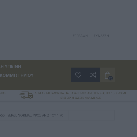
ΕΓΓΡΑΦΉ
ΣΎΝΔΕΣΗ
Η ΥΓΙΕΙΝΗ
 ΚΟΜΜΩΤΗΡΙΟΥ
(0)
ΛΙΑΣ
ΔΩΡΕΑΝ ΜΕΤΑΦΟΡΙΚΑ ΓΙΑ ΠΑΡΑΓΓΕΛΙΕΣ ΑΝΩ ΤΩΝ 45€, ΕΩΣ 1,5 ΚΙΛΟ ΜΕ
SPEEDEX Ή ΕΩΣ 3,5 ΚΙΛΑ ΜΕ ACS
SS I SMALL NORMAL, ΎΨΟΣ ΆΝΩ ΤΟΥ 1,70