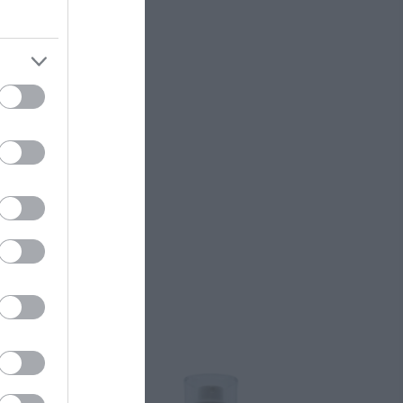
ing Cream 100ml
μα Αναδόμησης
ς