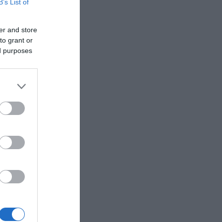
B’s List of
ica.com
er and store
to grant or
ed purposes