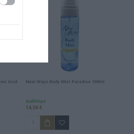
nic Acid
New Ways Body Mist Paradiso 100ml
Διαθέσιμο
14,50 €