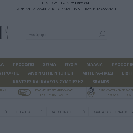
ΤΗΛ. ΠΑΡΑΓΓΕΛΙΕΣ:
2111822274
ΔΩΡΕΑΝ ΠΑΡΑΛΑΒΗ ΑΠΟ ΤΟ ΚΑΤΑΣΤΗΜΑ: ΕΡΙΦΥΛΗΣ 12 ΧΑΛΑΝΔΡΙ
ΔΑ
ΠΡΟΣΩΠΟ
ΣΩΜΑ
ΝΥΧΙΑ
ΜΑΛΛΙΑ
ΠΡΟΣΩΠΙΚ
ΑΤΡΟΦΗΣ
ΑΝΔΡΙΚΗ ΠΕΡΙΠΟΙΗΣΗ
ΜΗΤΕΡΑ-ΠΑΙΔΙ
ΕΙΔΗ
ΚΑΛΤΣΕΣ ΚΑΙ ΚΑΛΣΟΝ ΣΥΜΠΙΕΣΗΣ
BRANDS
ΓΜΕΝΑ
ΕΥΚΟΛΕΣ ΑΓΟΡΕΣ ΜΕ ΠΟΛΛΟΥΣ
ΠΑΡΑΚΟΛΟΥΘΗΣΗ ΠΑΡΑΓΓΕ
ΤΡΟΠΟΥΣ ΠΛΗΡΩΜΗΣ!
ΕΥΚΟΛΑ & ΓΡΗΓΟΡΑ
ΘΕΡΑΠΕΙΑΣ
ΚΑΤΩ ΓΟΝΑΤΟΣ
ΚΆΛΤΣΑ ΚΆΤΩ ΓΌΝΑΤΟΣ CLA