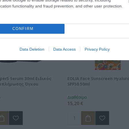
cation functionality and fraud prevention, and other user protection.
CONFIRM
Data Deletion
Data Access
Privacy Policy
yper5 Serum 30ml Ειδικός
EOLIA Face Sunscreen Hyaluro
απλήρωσης Όγκου
SPF50 50ml
ο
Διαθέσιμο
15,20 €