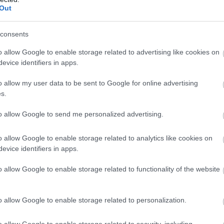
Out
 Extra 90
Vencil Sootheskin Gel 100ml
Vencil Heal
consents
τροφής
Καταπραϋντικό Τζελ
Ειδική Κρέ
ια
Επιδερμίδα
o allow Google to enable storage related to advertising like cookies on
Διαθέσιμο
Διαθέσιμο
evice identifiers in apps.
17,29 €
14,95 €
o allow my user data to be sent to Google for online advertising
s.
to allow Google to send me personalized advertising.
o allow Google to enable storage related to analytics like cookies on
evice identifiers in apps.
o allow Google to enable storage related to functionality of the website
ΤΟ BODYFACE ΣΟΥ ΠΡΟΤΕΙΝΕΙ
o allow Google to enable storage related to personalization.
o allow Google to enable storage related to security, including