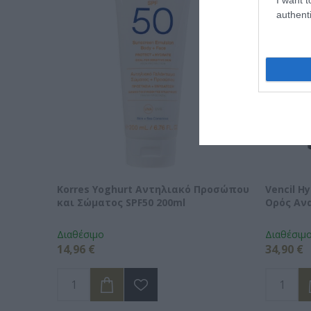
authenti
Korres Yoghurt Αντηλιακό Προσώπου
Vencil H
και Σώματος SPF50 200ml
Ορός Αν
Διαθέσιμο
Διαθέσιμ
14,96 €
34,90 €