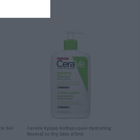
ΝΑ
ce Gel
CeraVe Κρέμα Καθαρισμού Hydrating
Normal to Dry Skin 473ml