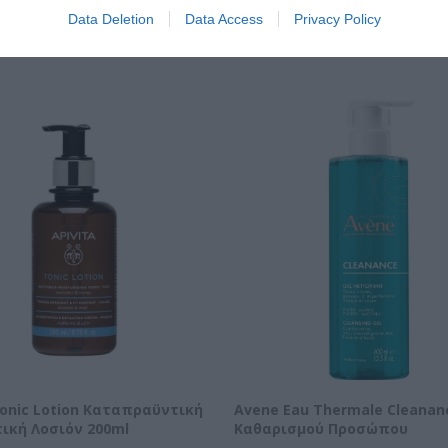
Data Deletion
Data Access
Privacy Policy
ΝΑΚΆΛΥΨΕ ΠΑΡΌΜΟΙΑ ΑΓΑΠΗΜΈ
Tonic Lotion Καταπραϋντική
Avene Eau Thermale Cleanan
ική Λοσιόν 200ml
Καθαρισμού Προσώπου