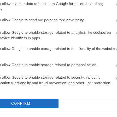
o allow my user data to be sent to Google for online advertising
s.
to allow Google to send me personalized advertising.
o allow Google to enable storage related to analytics like cookies on
evice identifiers in apps.
o allow Google to enable storage related to functionality of the website
yper5 Serum 30ml Ειδικός
EOLIA Face Sunscreen Hyaluro
απλήρωσης Όγκου
SPF50 50ml
o allow Google to enable storage related to personalization.
ο
Διαθέσιμο
15,20 €
o allow Google to enable storage related to security, including
cation functionality and fraud prevention, and other user protection.
CONFIRM