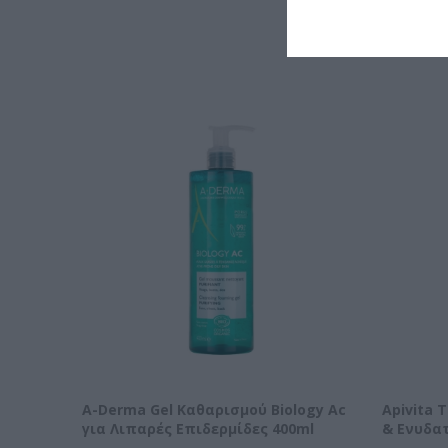
Α
A-Derma Gel Καθαρισμού Biology Ac
Apivita 
για Λιπαρές Επιδερμίδες 400ml
& Ενυδατ