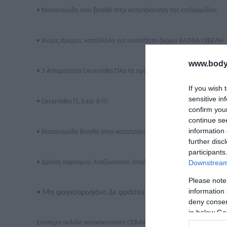
• Νιασιναμίδη που βοηθά στην καταπράυνση της επιδερμίδας
• Χωρίς άρωμα, κατάλληλο για ευαίσθητο δέρμα ΒΑΣΙΚΑ ΟΦΕΛΗ
www.bodyf
• 3 Απαραίτητα Ceramides Όλα τα προϊόντα CeraVe περιέχουν τα
If you wish 
sensitive in
• Ceramides (1,3 και 6-ΙΙ)
confirm you
continue se
information 
• Νιασιναμίδη Βοηθά στην καταπράυνση της επιδερμίδας
further disc
participants
• Δράση αφρισμού Αναζωογονεί απαλά και καθαρίζει
Downstream 
Please note
information 
• Μη φαγεσορωγόνο Δε φράσσει τους πόρους
deny consent
in below Go
Επίσημη σελίδα κατασκευαστή CERAVE:
https://www.cerave.gr