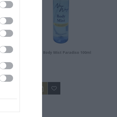
nic Acid
New Ways Body Mist Paradiso 100ml
Διαθέσιμο
14,50 €