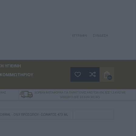
ΕΓΓΡΑΦΉ
ΣΎΝΔΕΣΗ
Η ΥΓΙΕΙΝΗ
 ΚΟΜΜΩΤΗΡΙΟΥ
(0)
ΛΙΑΣ
ΔΩΡΕΑΝ ΜΕΤΑΦΟΡΙΚΑ ΓΙΑ ΠΑΡΑΓΓΕΛΙΕΣ ΑΝΩ ΤΩΝ 45€, ΕΩΣ 1,5 ΚΙΛΟ ΜΕ
SPEEDEX Ή ΕΩΣ 3,5 ΚΙΛΑ ΜΕ ACS
ORMAL - OILY ΠΡΟΣΏΠΟΥ - ΣΏΜΑΤΟΣ 473 ML