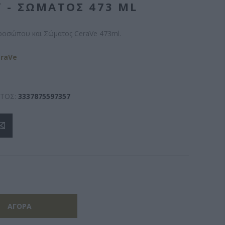
 - ΣΏΜΑΤΟΣ 473 ML
ροσώπου και Σώματος CeraVe 473ml.
raVe
ΤΟΣ:
3337875597357