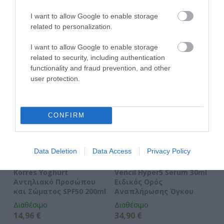
ΤΟ BODYFACE ΣΟΥ
I want to allow Google to enable storage
ΠΡΟΤΕΙΝΕΙ
related to personalization.
I want to allow Google to enable storage
related to security, including authentication
functionality and fraud prevention, and other
user protection.
CONFIRM
Data Deletion
Data Access
Privacy Policy
Korres Yoghurt
Vencil Hyper5 Serum 30ml
EO
Αντηλιακό Προσώπου
Ειδικός Ορός
Hy
και Σώματος SPF50 200ml
Αναπλήρωσης Όγκου
5
Διαθέσιμο
Διαθέσιμο
Δι
14,96 €
34,90 €
15