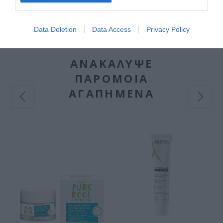
Data Deletion
Data Access
Privacy Policy
ΑΝΑΚΆΛΥΨΕ
ΠΑΡΌΜΟΙΑ
ΑΓΑΠΗΜΈΝΑ