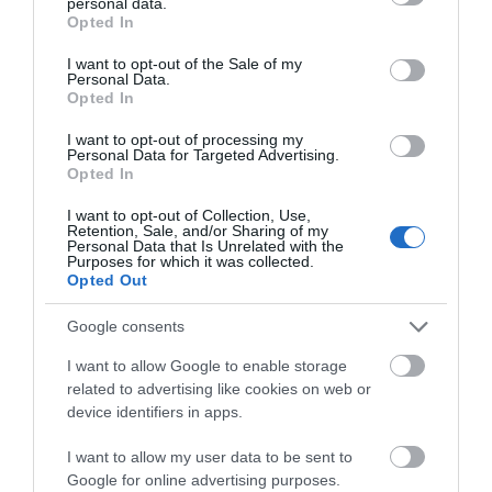
personal data.
grant or deny consent to Google and its third-party tags to
Opted In
Βιταμίνες Ε & C: Αντιοξειδωτική & αντιγηραντική δράση
use your data for below specified purposes in below Google
consent section.
I want to opt-out of the Sale of my
Personal Data.
Πανθενόλη & βούτυρο karite: Ενισχυμένη ενυδάτωση
Opted In
I want to opt-out of processing my
Personal Data for Targeted Advertising.
Βιταμίνες A & F: Αύξηση της ελαστικότητας της επιδερμίδας
Opted In
I want to opt-out of Collection, Use,
Retention, Sale, and/or Sharing of my
Personal Data that Is Unrelated with the
Οδηγίες Χρήσης:
Purposes for which it was collected.
Opted Out
Εφαρμόστε πρωί και βράδυ σε καθαρό πρόσωπο, με απαλές
ανοδικές κινήσεις. Αποφύγετε την επαφή με τα μάτια.
Google consents
Δερματολογικά ελεγμένο.
I want to allow Google to enable storage
related to advertising like cookies on web or
device identifiers in apps.
I want to allow my user data to be sent to
ΤΟ BODYFACE ΣΟΥ
Google for online advertising purposes.