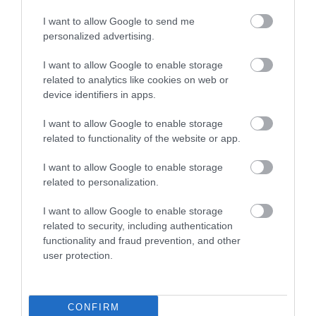
ΠΡΟΤΕΙΝΕΙ
I want to allow Google to send me
personalized advertising.
I want to allow Google to enable storage
related to analytics like cookies on web or
device identifiers in apps.
I want to allow Google to enable storage
related to functionality of the website or app.
I want to allow Google to enable storage
related to personalization.
I want to allow Google to enable storage
Korres Yoghurt
Vencil Hyper5 Serum 30ml
EO
related to security, including authentication
Αντηλιακό Προσώπου
Ειδικός Ορός
Hy
functionality and fraud prevention, and other
και Σώματος SPF50 200ml
Αναπλήρωσης Όγκου
5
user protection.
Διαθέσιμο
Διαθέσιμο
Δι
14,96 €
34,90 €
15
CONFIRM