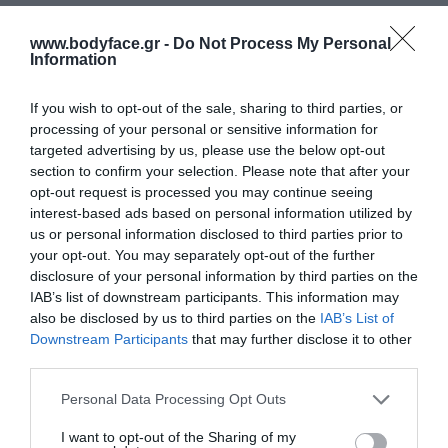
23,00 €
www.bodyface.gr -
Do Not Process My Personal
Information
If you wish to opt-out of the sale, sharing to third parties, or
processing of your personal or sensitive information for
targeted advertising by us, please use the below opt-out
section to confirm your selection. Please note that after your
opt-out request is processed you may continue seeing
Οφέλη:
interest-based ads based on personal information utilized by
Ολοκληρωμένη αντιρυτιδική & συσφικτική δράση
us or personal information disclosed to third parties prior to
your opt-out. You may separately opt-out of the further
disclosure of your personal information by third parties on the
Διπλή αντιγηραντική δράση
IAB’s list of downstream participants. This information may
also be disclosed by us to third parties on the
IAB’s List of
Downstream Participants
that may further disclose it to other
Ορατό & άμεσο αποτέλεσμα lifting
third parties.
Please note that this website/app uses one or more Google
Personal Data Processing Opt Outs
Σημαντική λείανση της επιδερμίδας
services and may gather and store information including but
not limited to your visit or usage behaviour. You may click to
I want to opt-out of the Sharing of my