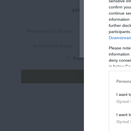
sensitive in
confirm you
ΕΓΓΕΓΡΑΜΜΈΝΟΣ ΠΕΛ
continue se
information 
further disc
Ηλεκτρονική διεύθυνση:
participants
Downstream 
Κωδικός πρόσβασης:
Please note
information 
Θυμήσου με
Ξέχασες τον κω
deny consent
in below Go
Persona
I want t
Opted 
I want t
Opted 