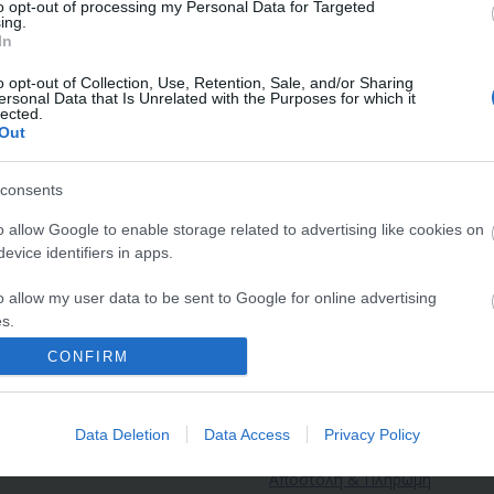
to opt-out of processing my Personal Data for Targeted
ing.
In
o opt-out of Collection, Use, Retention, Sale, and/or Sharing
ersonal Data that Is Unrelated with the Purposes for which it
lected.
Out
consents
ΟΓΑΡΙΑΣΜΟΣ ΜΟΥ
ΕΡΓΑΛΕΙΑ ΣΕΛΙΔ
o allow Google to enable storage related to advertising like cookies on
evice identifiers in apps.
γγελίες μου
Επικοινωνία
o allow my user data to be sent to Google for online advertising
θύνσεις μου
Ποιοι είμαστε
s.
αγορών
Όροι χρήσης
CONFIRM
to allow Google to send me personalized advertising.
ένα
Πολιτική Επιστροφών - Ακυρ
o allow Google to enable storage related to analytics like cookies on
Ασφάλεια Συναλλαγών
Data Deletion
Data Access
Privacy Policy
evice identifiers in apps.
Αποστολή & Πληρωμή
o allow Google to enable storage related to functionality of the website