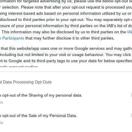
formation for targeted advertising by us, please use the below opt-out s
r selection. Please note that after your opt-out request is processed y
ΆΤΗΣ
eing interest-based ads based on personal information utilized by us or
disclosed to third parties prior to your opt-out. You may separately opt-
losure of your personal information by third parties on the IAB’s list of
Με τη δημιουργία λογαριασ
. This information may also be disclosed by us to third parties on the
IA
ψωνίζεις πιο γρήγορα, να 
Participants
that may further disclose it to other third parties.
αρχείο των παραγγελιών 
επιλεγμέν
 that this website/app uses one or more Google services and may gath
including but not limited to your visit or usage behaviour. You may click 
δικό σου;
 to Google and its third-party tags to use your data for below specifi
ogle consent section.
l Data Processing Opt Outs
o opt-out of the Sharing of my personal data.
In
o opt-out of the Sale of my Personal Data.
In