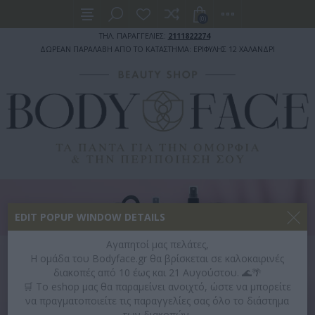
(0)
ΤΗΛ. ΠΑΡΑΓΓΕΛΙΕΣ:
2111822274
ΔΩΡΕΑΝ ΠΑΡΑΛΑΒΗ ΑΠΟ ΤΟ ΚΑΤΑΣΤΗΜΑ: ΕΡΙΦΥΛΗΣ 12 ΧΑΛΑΝΔΡΙ
EDIT POPUP WINDOW DETAILS
Αγαπητοί μας πελάτες,
Η ομάδα του Bodyface.gr θα βρίσκεται σε καλοκαιρινές
διακοπές από 10 έως και 21 Αυγούστου. 🌊🌴
🛒 Το eshop μας θα παραμείνει ανοιχτό, ώστε να μπορείτε
να πραγματοποιείτε τις παραγγελίες σας όλο το διάστημα
των διακοπών.