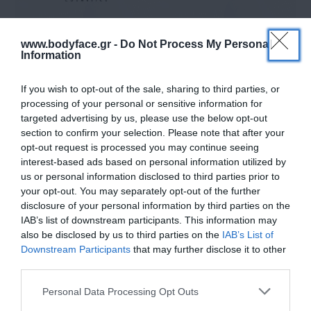
www.bodyface.gr -
Do Not Process My Personal
Information
If you wish to opt-out of the sale, sharing to third parties, or
processing of your personal or sensitive information for
ΚΑΘΗΜΕΡΙΝΆ
targeted advertising by us, please use the below opt-out
ΠΡΟΪΟΝΤΑ ΣΕ TOP
section to confirm your selection. Please note that after your
opt-out request is processed you may continue seeing
ΤΙΜΈΣ
interest-based ads based on personal information utilized by
us or personal information disclosed to third parties prior to
your opt-out. You may separately opt-out of the further
disclosure of your personal information by third parties on the
IAB’s list of downstream participants. This information may
also be disclosed by us to third parties on the
IAB’s List of
Downstream Participants
that may further disclose it to other
third parties.
Please note that this website/app uses one or more Google
Personal Data Processing Opt Outs
services and may gather and store information including but