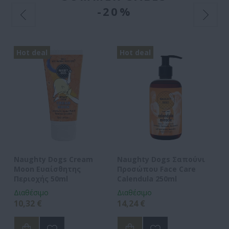
-20%
Hot deal
Hot deal
H
et
Naughty Dogs Cream
Naughty Dogs Σαπούνι
Na
Moon Ευαίσθητης
Προσώπου Face Care
Mi
Περιοχής 50ml
Calendula 250ml
Διαθέσιμο
Διαθέσιμο
Δι
10,32 €
14,24 €
11