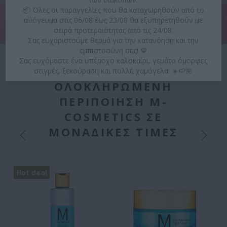
📦 Όλες οι παραγγελίες που θα καταχωρηθούν από το
απόγευμα στις 06/08 έως 23/08 θα εξυπηρετηθούν με
σειρά προτεραιότητας από τις 24/08.
Σας ευχαριστούμε θερμά για την κατανόηση και την
εμπιστοσύνη σας! 💙
Σας ευχόμαστε ένα υπέροχο καλοκαίρι, γεμάτο όμορφες
στιγμές, ξεκούραση και πολλά χαμόγελα! ☀️🍉🌺
ΟΛΟΚΛΗΡΩΜΈΝΗ
ΠΕΡΙΠΟΊΗΣΗ M-
COSMETICS ΣΕ
ΜΟΝΑΔΙΚΈΣ ΤΙΜΈΣ
Hot deal
H