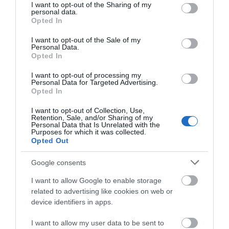
not limited to your visit or usage behaviour. You may click to
I want to opt-out of the Sharing of my
personal data.
grant or deny consent to Google and its third-party tags to
Opted In
use your data for below specified purposes in below Google
Axe Apollo Αποσμητικό
FA Roll On Pink Passion
Aq
consent section.
I want to opt-out of the Sale of my
150ml
50ml
Ο
Personal Data.
Π
Opted In
Διαθέσιμο
Διαθέσιμο
Δι
I want to opt-out of processing my
2,50 €
1,73 €
1,
Personal Data for Targeted Advertising.
Opted In
I want to opt-out of Collection, Use,
Retention, Sale, and/or Sharing of my
ΔΙΑΛΕΞΕ ΚΑΤΗΓΟΡΙΑ
Personal Data that Is Unrelated with the
Purposes for which it was collected.
Opted Out
Google consents
I want to allow Google to enable storage
related to advertising like cookies on web or
device identifiers in apps.
I want to allow my user data to be sent to