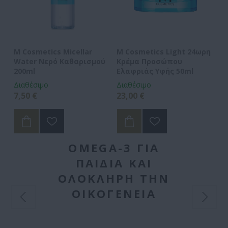
M Cosmetics Micellar
M Cosmetics Light 24ωρη
M 
Water Νερό Καθαρισμού
Κρέμα Προσώπου
Ε
200ml
Ελαφριάς Υφής 50ml
Α
Μ
Διαθέσιμο
Διαθέσιμο
Δι
7,50 €
23,00 €
18
OMEGA-3 ΓΙΑ
ΠΑΙΔΙΆ ΚΑΙ
ΟΛΌΚΛΗΡΗ ΤΗΝ
ΟΙΚΟΓΈΝΕΙΑ