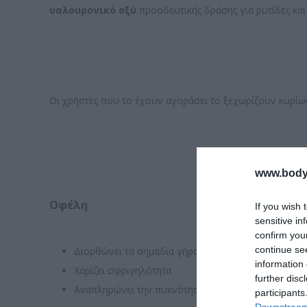
υαλουρονικό οξύ
προοδευτικής δράσης για ρυτίδες και
Οι χρήστες που το έχουν αγοράσει το ξεχωρίζουν κυρίω
www.bodyf
Οφέλη
If you wish 
sensitive in
confirm you
continue se
Διορθώνει τα σημάδια γήρανσης
information 
Χαρίζει σφριγηλότητα
further disc
Αναπληρώνει την πυκνότητα του δέρματος
participants
Downstream 