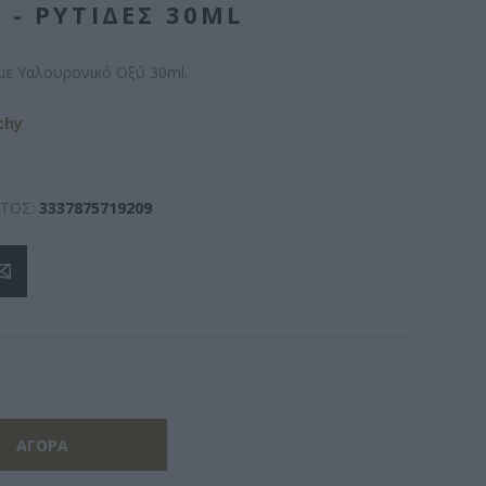
 - ΡΥΤΊΔΕΣ 30ML
r με Υαλουρονικό Οξύ 30ml.
chy
ΤΟΣ:
3337875719209