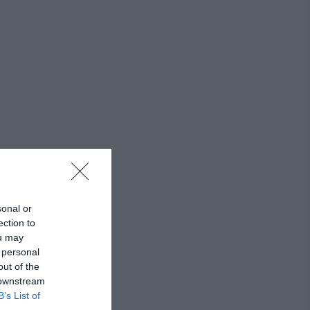
sonal or
ection to
ou may
 personal
out of the
 downstream
B’s List of