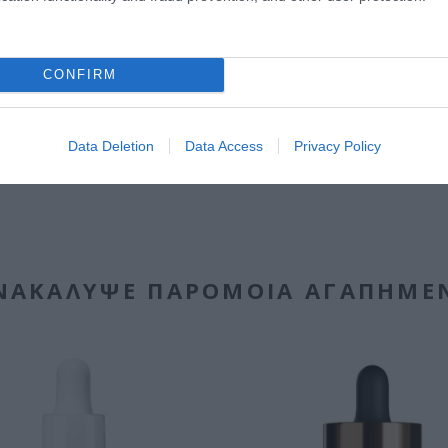
yper5 Serum 30ml Ειδικός
EOLIA Face Sunscreen Hyaluro
απλήρωσης Όγκου
SPF50 50ml
ο
Διαθέσιμο
CONFIRM
15,20 €
Data Deletion
Data Access
Privacy Policy
ΝΑΚΆΛΥΨΕ ΠΑΡΌΜΟΙΑ ΑΓΑΠΗΜΈ