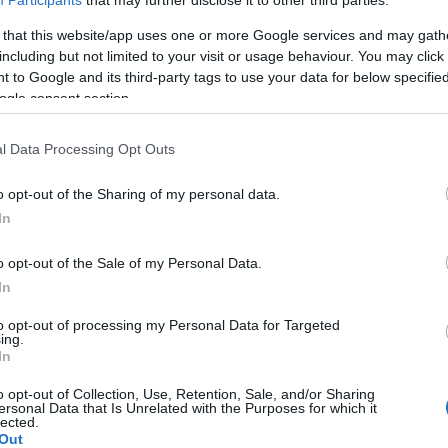
 that this website/app uses one or more Google services and may gath
including but not limited to your visit or usage behaviour. You may click 
Eφαρμόστε κάθε πρωί και βράδυ.
 to Google and its third-party tags to use your data for below specifi
ogle consent section.
l Data Processing Opt Outs
στε απαλά το απλικατέρ και τοποθετήστε 2-3 σταγόνες στην παλάμη 
o opt-out of the Sharing of my personal data.
In
υνέχεια εφαρμόστε το με τα ακροδάχτυλά σας σε καθαρό και στεγ
o opt-out of the Sale of my Personal Data.
In
to opt-out of processing my Personal Data for Targeted
ing.
In
o opt-out of Collection, Use, Retention, Sale, and/or Sharing
ersonal Data that Is Unrelated with the Purposes for which it
lected.
Out