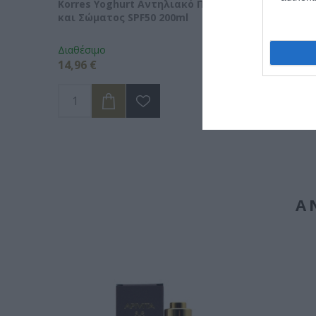
Korres Yoghurt Αντηλιακό Προσώπου
Vencil H
και Σώματος SPF50 200ml
Ορός Αν
Διαθέσιμο
Διαθέσιμ
14,96 €
34,90 €
Α