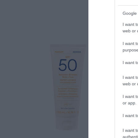
Google 
I want t
web or d
I want t
purpose
I want 
I want t
web or d
I want t
or app.
I want t
I want t
authenti