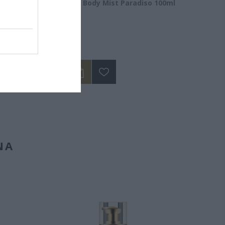
nic Acid
New Ways Body Mist Paradiso 100ml
Διαθέσιμο
14,50 €
ΝΑ