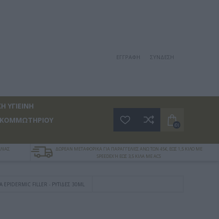
ΕΓΓΡΑΦΉ
ΣΎΝΔΕΣΗ
Η ΥΓΙΕΙΝΗ
 ΚΟΜΜΩΤΗΡΙΟΥ
(0)
ΛΙΑΣ
ΔΩΡΕΑΝ ΜΕΤΑΦΟΡΙΚΑ ΓΙΑ ΠΑΡΑΓΓΕΛΙΕΣ ΑΝΩ ΤΩΝ 45€, ΕΩΣ 1,5 ΚΙΛΟ ΜΕ
SPEEDEX Ή ΕΩΣ 3,5 ΚΙΛΑ ΜΕ ACS
A EPIDERMIC FILLER - ΡΥΤΊΔΕΣ 30ML