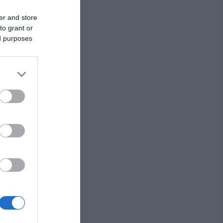
er and store
to grant or
ed purposes
του χεριού σας.
νό πρόσωπο.