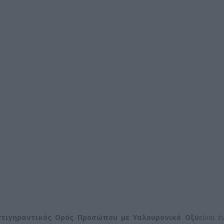
r Αντιγηραντικός Ορός Προσώπου με Υαλουρονικό Οξύ
είναι 