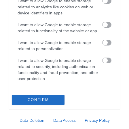
I want to allow Google to enable storage
related to analytics like cookies on web or
device identifiers in apps.
I want to allow Google to enable storage
related to functionality of the website or app.
Korres Yoghurt
Vencil Hyper5 Serum 30ml
EO
Αντηλιακό Προσώπου
Ειδικός Ορός
Hy
I want to allow Google to enable storage
και Σώματος SPF50 200ml
Αναπλήρωσης Όγκου
5
related to personalization.
Διαθέσιμο
Διαθέσιμο
Δι
I want to allow Google to enable storage
14,96 €
34,90 €
15
related to security, including authentication
functionality and fraud prevention, and other
user protection.
CONFIRM
ΑΝΑΚΆΛΥΨΕ
Data Deletion
Data Access
Privacy Policy
ΠΑΡΌΜΟΙΑ