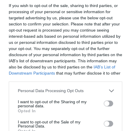
If you wish to opt-out of the sale, sharing to third parties, or
processing of your personal or sensitive information for
targeted advertising by us, please use the below opt-out
section to confirm your selection. Please note that after your
opt-out request is processed you may continue seeing
interest-based ads based on personal information utilized by
Ο συνδυασμός της Πανθενόλης με το Υαλουρονικό οξύ, προσφέρει
us or personal information disclosed to third parties prior to
your opt-out. You may separately opt-out of the further
τροφή και εντατική ενυδάτωση, αναπληρώνοντας την φυσική υγρασία
disclosure of your personal information by third parties on the
και επαναφέροντας την ελαστικότητα στο δέρμα με αποτέλεσμα την
IAB’s list of downstream participants. This information may
also be disclosed by us to third parties on the
IAB’s List of
αναζωογόνηση και την λάμψη. Παράλληλα το λάδι Ελιάς & έλαιο
Downstream Participants
that may further disclose it to other
Άργκαν ενισχύουν την αντιρυτιδική δράση της κρέμας,
third parties.
προστατεύοντας την επιδερμίδα από την φθορά του χρόνου ενώ το
Please note that this website/app uses one or more Google
Personal Data Processing Opt Outs
εκχύλισμα της καλέντουλας προσφέρει τόνωση και υγεία στην
services and may gather and store information including but
not limited to your visit or usage behaviour. You may click to
I want to opt-out of the Sharing of my
επιδερμίδα.
personal data.
grant or deny consent to Google and its third-party tags to
Opted In
use your data for below specified purposes in below Google
Κατάλληλη
για όλες τις ηλικίες
, για λιπαρό και μικτό τύπο δέρματος.
consent section.
I want to opt-out of the Sale of my
Personal Data.
PARABENS & SILICONE FREE
Opted In