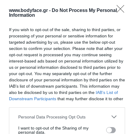
5,10 €
www.bodyface.gr -
Do Not Process My Personal
Information
If you wish to opt-out of the sale, sharing to third parties, or
processing of your personal or sensitive information for
targeted advertising by us, please use the below opt-out
section to confirm your selection. Please note that after your
opt-out request is processed you may continue seeing
interest-based ads based on personal information utilized by
Το Ventus Cupcake Αφρόλουτρο είναι σχεδιασμένο για τον καθημερινό
us or personal information disclosed to third parties prior to
καθαρισμό και την περιποίηση της επιδερμίδας, προσφέροντας
your opt-out. You may separately opt-out of the further
παράλληλα ένα ευχάριστο, γλυκό άρωμα Cupcake.
disclosure of your personal information by third parties on the
IAB’s list of downstream participants. This information may
Η σύνθεσή του καθαρίζει αποτελεσματικά ακόμη και με τη χρήση
also be disclosed by us to third parties on the
IAB’s List of
Downstream Participants
that may further disclose it to other
μικρής ποσότητας και συμβάλλει στην τόνωση και τη λείανση του
third parties.
δέρματος. Μετά το ντους, η επιδερμίδα διατηρεί αίσθηση απαλότητας
Please note that this website/app uses one or more Google
και φρεσκάδας.
Personal Data Processing Opt Outs
services and may gather and store information including but
Το γλυκό άρωμά του μετατρέπει την καθημερινή περιποίηση του
not limited to your visit or usage behaviour. You may click to
I want to opt-out of the Sharing of my
personal data.