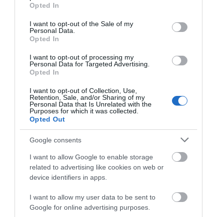
grant or deny consent to Google and its third-party tags to
σώματος σε πιο απολαυστική αρωματική εμπειρία.
Opted In
use your data for below specified purposes in below Google
consent section.
Η σύνθεσή του δεν περιέχει parabens ή σιλικόνες.
I want to opt-out of the Sale of my
Personal Data.
Opted In
Εφαρμόστε μικρή ποσότητα σε βρεγμένη επιδερμίδα ή σε σφουγγάρι,
δημιουργήστε αφρό με απαλές κινήσεις και ξεβγάλτε καλά.
I want to opt-out of processing my
Personal Data for Targeted Advertising.
Opted In
Συστατικά:
Aqua, Sodium Laureth Sulfate, Sodium Chloride, Cocamidopropyl
I want to opt-out of Collection, Use,
Retention, Sale, and/or Sharing of my
Betaine, Cocamide DEA, Chamomilla Recutita Flower Extract, Glycerin,
Personal Data that Is Unrelated with the
Purposes for which it was collected.
Panthenol, Styrene/acrylates Copolymer, Parfum, Disodium EDTA,
Opted Out
Methylisothiazolinone, Methylchloroisothiazolinone, Sodium Benzoate,
Google consents
Potassium Sorbate, Benzyl Alcohol, Citric Acid.
I want to allow Google to enable storage
related to advertising like cookies on web or
device identifiers in apps.
I want to allow my user data to be sent to
ΤΟ BODYFACE ΣΟΥ
Google for online advertising purposes.
ΠΡΟΤΕΙΝΕΙ