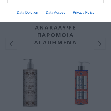
Data Deletion
Data Access
Privacy Policy
ΑΝΑΚΆΛΥΨΕ
ΠΑΡΌΜΟΙΑ
ΑΓΑΠΗΜΈΝΑ