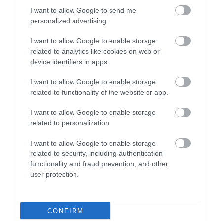
I want to allow Google to send me
personalized advertising.
I want to allow Google to enable storage
related to analytics like cookies on web or
device identifiers in apps.
I want to allow Google to enable storage
related to functionality of the website or app.
I want to allow Google to enable storage
related to personalization.
Korres Yoghurt
Vencil Hyper5 Serum 30ml
EO
I want to allow Google to enable storage
Αντηλιακό Προσώπου
Ειδικός Ορός
Hy
related to security, including authentication
και Σώματος SPF50 200ml
Αναπλήρωσης Όγκου
5
functionality and fraud prevention, and other
Διαθέσιμο
Διαθέσιμο
Δι
user protection.
14,96 €
34,90 €
15
CONFIRM