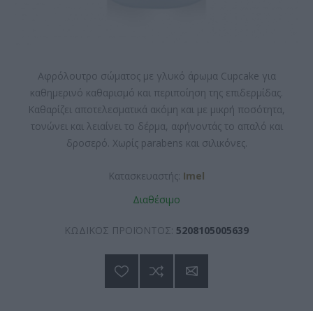
Αφρόλουτρο σώματος με γλυκό άρωμα Cupcake για
καθημερινό καθαρισμό και περιποίηση της επιδερμίδας.
Καθαρίζει αποτελεσματικά ακόμη και με μικρή ποσότητα,
τονώνει και λειαίνει το δέρμα, αφήνοντάς το απαλό και
δροσερό. Χωρίς parabens και σιλικόνες.
Κατασκευαστής:
Imel
Διαθέσιμο
ΚΩΔΙΚΟΣ ΠΡΟΪΟΝΤΟΣ:
5208105005639