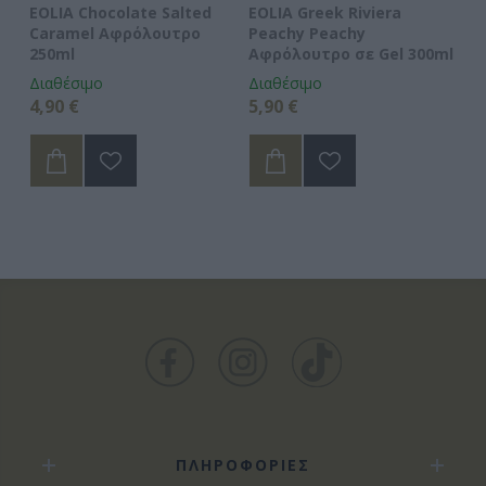
EOLIA Chocolate Salted
EOLIA Greek Riviera
EO
Caramel Αφρόλουτρο
Peachy Peachy
Fi
250ml
Αφρόλουτρο σε Gel 300ml
3
Διαθέσιμο
Διαθέσιμο
Δι
4,90 €
5,90 €
5,
ΠΛΗΡΟΦΟΡΙΕΣ