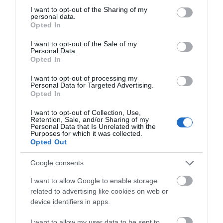
not limited to your visit or usage behaviour. You may click to
I want to opt-out of the Sharing of my
personal data.
grant or deny consent to Google and its third-party tags to
Opted In
use your data for below specified purposes in below Google
ΠΡΟΔΙΑΓΡΑΦΈΣ ΠΡΟΪΌΝΤΩΝ
consent section.
I want to opt-out of the Sale of my
Personal Data.
Παιδί
Συμπλήρωμα Διατροφής
Opted In
I want to opt-out of processing my
Personal Data for Targeted Advertising.
Opted In
ΣΧΕΤΙΚΆ ΠΡΟΪΌΝΤΑ
I want to opt-out of Collection, Use,
Retention, Sale, and/or Sharing of my
Personal Data that Is Unrelated with the
Purposes for which it was collected.
Opted Out
Google consents
I want to allow Google to enable storage
related to advertising like cookies on web or
device identifiers in apps.
I want to allow my user data to be sent to