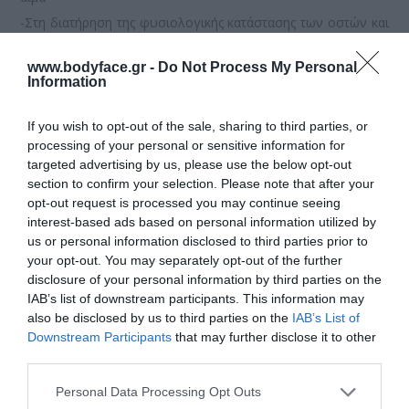
-Στη διατήρηση της φυσιολογικής κατάστασης των οστών και
των δοντιών
www.bodyface.gr -
Do Not Process My Personal
-Στη φυσιολογική λειτουργία του ανοσοποιητικού
Information
συστήματος και των μυών
If you wish to opt-out of the sale, sharing to third parties, or
-Βιταμίνη Κ2 (0,01 mg ανά σταγόνα)
processing of your personal or sensitive information for
targeted advertising by us, please use the below opt-out
Συμβάλλει:
section to confirm your selection. Please note that after your
Στη φυσιολογική πήξη του αίματος
opt-out request is processed you may continue seeing
Στη διατήρηση της φυσιολογικής κατάστασης των οστών
interest-based ads based on personal information utilized by
us or personal information disclosed to third parties prior to
ΕΝΔΕΙΞΕΙΣ
your opt-out. You may separately opt-out of the further
Ιδανικό για βρέφη και παιδιά
disclosure of your personal information by third parties on the
IAB’s list of downstream participants. This information may
ΣΥΝΙΣΤΩΜΕΝΗ ΔΟΣΟΛΟΓΙΑ
also be disclosed by us to third parties on the
IAB’s List of
Downstream Participants
that may further disclose it to other
Μία με δύο σταγόνες ημερησίως μαζί ή μετά από
third parties.
κατανάλωση νερού, χυμού ή φαγητού.
Please note that this website/app uses one or more Google
Personal Data Processing Opt Outs
services and may gather and store information including but
Επίσημη σελίδα κατασκευαστή VENCIL:
www.vencil.gr