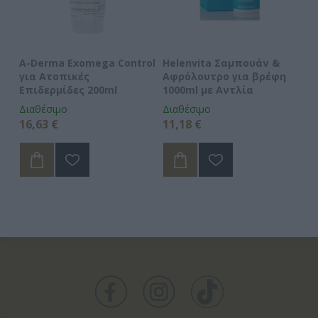
A-Derma Exomega Control
Helenvita Σαμπουάν &
J
για Ατοπικές
Αφρόλουτρο για βρέφη
Ba
μχ
Επιδερμίδες 200ml
1000ml με Αντλία
γ
Διαθέσιμο
Διαθέσιμο
Δι
16,63 €
11,18 €
34