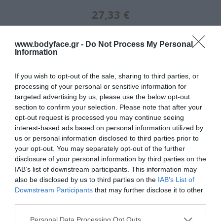
27,33 €
www.bodyface.gr -
Do Not Process My Personal
Information
If you wish to opt-out of the sale, sharing to third parties, or
processing of your personal or sensitive information for
targeted advertising by us, please use the below opt-out
Πληροφορίες Προϊόντος:
section to confirm your selection. Please note that after your
opt-out request is processed you may continue seeing
interest-based ads based on personal information utilized by
Ενυδατική κρέμα με υαλουρονικό οξύ και κολλαγόνο. Καινοτόμα
us or personal information disclosed to third parties prior to
φόρμουλα για ενυδάτωση και θρέψη, με απαλή, βελούδινη υφή
your opt-out. You may separately opt-out of the further
εμπνευσμένη από τη γενετική του δέρματος. Η τεχνολογία της INTENSE
disclosure of your personal information by third parties on the
IAB’s list of downstream participants. This information may
βοηθάει τις ρυτίδες του δέρματος να ανακτήσουν την αντίσταση τους
also be disclosed by us to third parties on the
IAB’s List of
στον χρόνο, ενεργοποιώντας ξανά την φυσική ικανότητα ανάπλασης
Downstream Participants
that may further disclose it to other
third parties.
του δέρματος.
Please note that this website/app uses one or more Google
Personal Data Processing Opt Outs