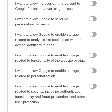
I want to allow my user data to be sent to
Google for online advertising purposes.
ΤΟ BODYFACE ΣΟΥ
I want to allow Google to send me
personalized advertising.
ΠΡΟΤΕΙΝΕΙ
I want to allow Google to enable storage
related to analytics like cookies on web or
device identifiers in apps.
I want to allow Google to enable storage
related to functionality of the website or app.
I want to allow Google to enable storage
related to personalization.
I want to allow Google to enable storage
related to security, including authentication
functionality and fraud prevention, and other
Korres Yoghurt
Vencil Hyper5 Serum 30ml
EO
user protection.
Αντηλιακό Προσώπου
Ειδικός Ορός
Hy
και Σώματος SPF50 200ml
Αναπλήρωσης Όγκου
5