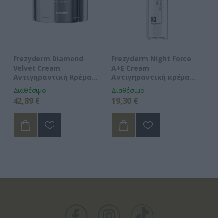
ti
Frezyderm Diamond
Frezyderm Night Force
Fr
Velvet Cream
A+E Cream
Π
Αντιγηραντική Κρέμα
Αντιγηραντική κρέμα
&
50ml
νύχτας 50ml
Διαθέσιμο
Διαθέσιμο
Μη
42,89 €
19,30 €
29