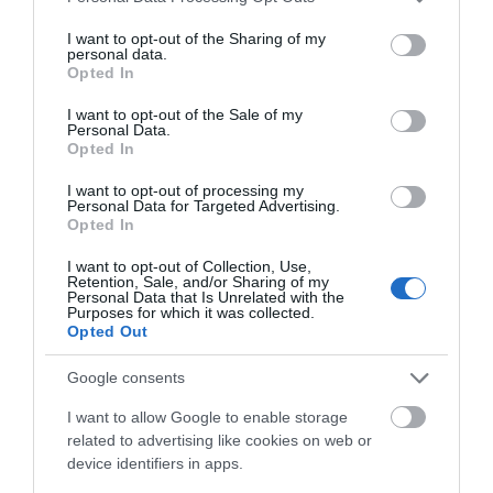
services and may gather and store information including but
Δείκτης προστασίας: Spf 15
not limited to your visit or usage behaviour. You may click to
I want to opt-out of the Sharing of my
personal data.
grant or deny consent to Google and its third-party tags to
Opted In
use your data for below specified purposes in below Google
consent section.
I want to opt-out of the Sale of my
Οδηγίες Χρήσης:
Personal Data.
Opted In
I want to opt-out of processing my
Εφαρμόστε πρωί – βράδυ όποτε θεωρείται απαραίτητο, κάνοντας
Personal Data for Targeted Advertising.
απαλό μασάζ στο πρόσωπο και το λαιμό.
Opted In
I want to opt-out of Collection, Use,
Retention, Sale, and/or Sharing of my
Personal Data that Is Unrelated with the
Purposes for which it was collected.
Opted Out
Google consents
ΠΡΟΔΙΑΓΡΑΦΈΣ ΠΡΟΪΌΝΤΩΝ
I want to allow Google to enable storage
related to advertising like cookies on web or
Ενυδατικές Κρέμες
Κρέμες Ημέρας - Νύχτας
device identifiers in apps.