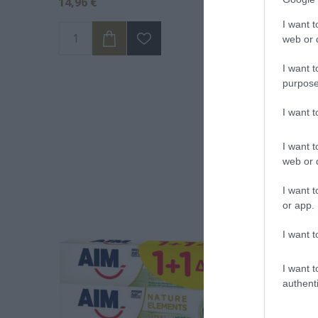
14,96 €
34,90 €
I want t
web or d
I want t
purpose
I want 
Α
I want t
web or d
I want t
or app.
I want t
I want t
authenti