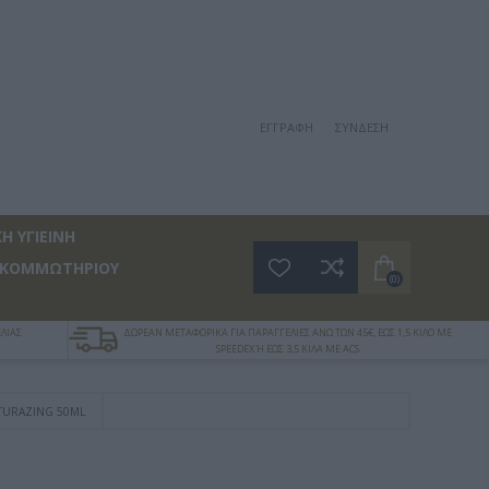
ΕΓΓΡΑΦΉ
ΣΎΝΔΕΣΗ
Η ΥΓΙΕΙΝΗ
 ΚΟΜΜΩΤΗΡΙΟΥ
(0)
ΛΙΑΣ
ΔΩΡΕΑΝ ΜΕΤΑΦΟΡΙΚΑ ΓΙΑ ΠΑΡΑΓΓΕΛΙΕΣ ΑΝΩ ΤΩΝ 45€, ΕΩΣ 1,5 ΚΙΛΟ ΜΕ
SPEEDEX Ή ΕΩΣ 3,5 ΚΙΛΑ ΜΕ ACS
TURAZING 50ML