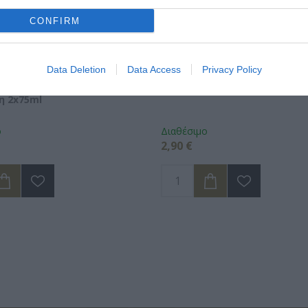
CONFIRM
Data Deletion
Data Access
Privacy Policy
tem Οδοντόκρεμα για
AIM White Now Οδοντόκρεμα
η 2x75ml
ο
Διαθέσιμο
2,90 €