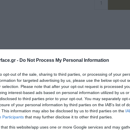
ρωτικό αποσμητικό σχεδιασμένο για καθημερινή χρήση, προσφέροντας προστασία
ace.gr -
Do Not Process My Personal Information
 ιδιαίτερη έμφαση στη διατήρηση της ισορροπίας και της καλής κατάστασης τ
to opt-out of the sale, sharing to third parties, or processing of your per
αρμογή και το καθιστά πρακτική επιλογή για την καθημερινή ρουτίνα προσωπικ
formation for targeted advertising by us, please use the below opt-out s
r selection. Please note that after your opt-out request is processed y
eing interest-based ads based on personal information utilized by us or
disclosed to third parties prior to your opt-out. You may separately opt-
losure of your personal information by third parties on the IAB’s list of
. This information may also be disclosed by us to third parties on the
IA
Participants
that may further disclose it to other third parties.
ΤΟ BODYFACE ΣΟΥ ΠΡΟΤΕΙΝΕΙ
 that this website/app uses one or more Google services and may gath