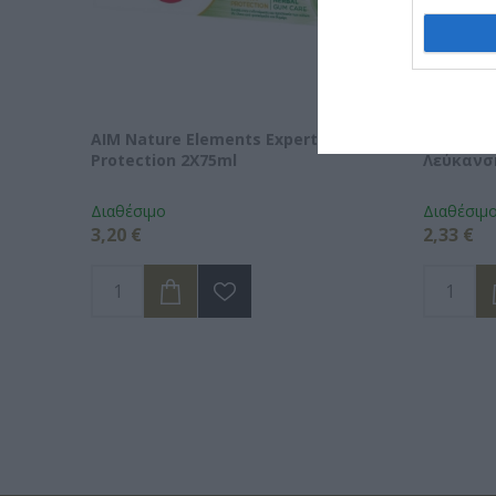
AIM Nature Elements Expert
AIM Sys
Protection 2X75ml
Λεύκανσ
Διαθέσιμο
Διαθέσιμ
3,20 €
2,33 €