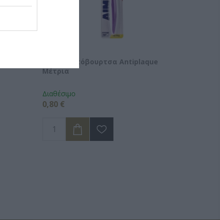
 2x75ml
AIM Οδοντόβουρτσα Antiplaque
Μέτρια
Διαθέσιμο
0,80 €