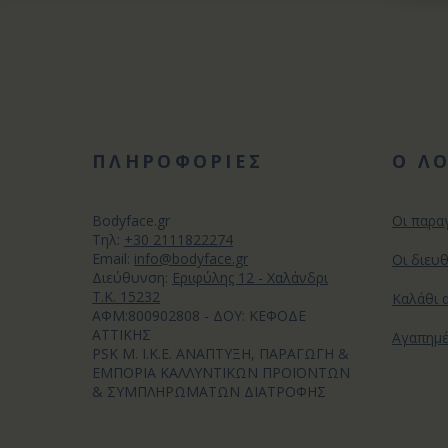
ΠΛΗΡΟΦΟΡΙΕΣ
Ο Λ
Bodyface.gr
Οι παρα
Tηλ:
+30 2111822274
Email:
info@bodyface.gr
Οι διευ
Διεύθυνση:
Εριφύλης 12 - Χαλάνδρι
Τ.Κ. 15232
Καλάθι 
ΑΦΜ:800902808 - ΔΟΥ: ΚΕΦΟΔΕ
ΑΤΤΙΚΗΣ
Αγαπημ
PSK M. I.K.E. ΑΝΑΠΤΥΞΗ, ΠΑΡΑΓΩΓΗ &
ΕΜΠΟΡΙΑ ΚΑΛΛΥΝΤΙΚΩΝ ΠΡΟΪΟΝΤΩΝ
& ΣΥΜΠΛΗΡΩΜΑΤΩΝ ΔΙΑΤΡΟΦΗΣ