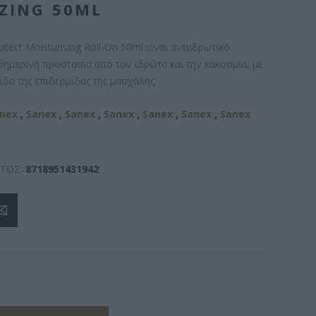
ZING 50ML
ect Moisturising Roll-On 50ml είναι αντιιδρωτικό
θημερινή προστασία από τον ιδρώτα και την κακοσμία, με
δα της επιδερμίδας της μασχάλης.
nex
,
Sanex
,
Sanex
,
Sanex
,
Sanex
,
Sanex
,
Sanex
ΤΟΣ:
8718951431942