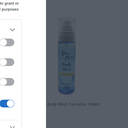
to grant or
ed purposes
nic Acid
New Ways Body Mist Paradiso 100ml
Διαθέσιμο