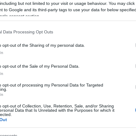
including but not limited to your visit or usage behaviour. You may click 
 to Google and its third-party tags to use your data for below specifi
ogle consent section.
l Data Processing Opt Outs
o opt-out of the Sharing of my personal data.
In
o opt-out of the Sale of my Personal Data.
In
to opt-out of processing my Personal Data for Targeted
ing.
In
o opt-out of Collection, Use, Retention, Sale, and/or Sharing
yper5 Serum 30ml Ειδικός
ersonal Data that Is Unrelated with the Purposes for which it
EOLIA Face Sunscreen Hyaluro
lected.
απλήρωσης Όγκου
SPF50 50ml
Out
ο
Διαθέσιμο
consents