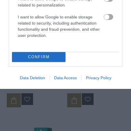
related to personalization.
I want to allow Google to enable storage
related to security, including authentication
functionality and fraud prevention, and other
user protection.
CONFIRM
Sebamed Anti-Hairloss
Sebamed Repair Shampoo
Σαμπουάν κατά της
για αδύνατα μαλλιά
Τριχόπτωσης 200ml
200ml
Data Deletion
Data Access
Privacy Policy
Διαθέσιμο
Διαθέσιμο
13,18 €
12,64 €