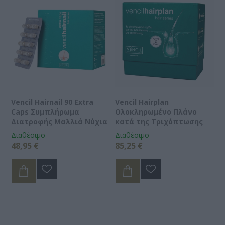
Vencil Hairnail 90 Extra
Vencil Hairplan
Caps Συμπλήρωμα
Ολοκληρωμένο Πλάνο
Διατροφής Μαλλιά Νύχια
κατά της Τριχόπτωσης
Διαθέσιμο
Διαθέσιμο
48,95 €
85,25 €