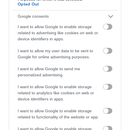
Opted Out
Google consents
I want to allow Google to enable storage
related to advertising like cookies on web or
device identifiers in apps.
I want to allow my user data to be sent to
Google for online advertising purposes.
Priorin Extra Συμπλήρωμα
Priorin Σαμπουάν Για
Διατροφής Κατά της
Κανονικά Και Ξηρά
I want to allow Google to send me
Τριχόπτωσης 60 Caps
Μαλλιά 200ml
personalized advertising.
Μη διαθέσιμο
Διαθέσιμο
25,76 €
9,19 €
I want to allow Google to enable storage
related to analytics like cookies on web or
device identifiers in apps.
I want to allow Google to enable storage
related to functionality of the website or app.
I want to allow Google to enable storage