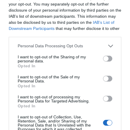
your opt-out. You may separately opt-out of the further
disclosure of your personal information by third parties on the
IAB’s list of downstream participants. This information may
also be disclosed by us to third parties on the
IAB’s List of
Downstream Participants
that may further disclose it to other
third parties.
Please note that this website/app uses one or more Google
Personal Data Processing Opt Outs
services and may gather and store information including but
not limited to your visit or usage behaviour. You may click to
I want to opt-out of the Sharing of my
Frezyderm Monodoses
Imel Active Αμπούλες
personal data.
grant or deny consent to Google and its third-party tags to
Opted In
Αμπούλες Μαλλιών για
Μαλλιών Ενδυνάμωσης
use your data for below specified purposes in below Google
Τριχόπτωση 14x10ml
για Γυναίκες 20x10ml
consent section.
I want to opt-out of the Sale of my
Διαθέσιμο
Διαθέσιμο
Personal Data.
28,45 €
19,50 €
Opted In
I want to opt-out of processing my
Personal Data for Targeted Advertising.
Opted In
I want to opt-out of Collection, Use,
Retention, Sale, and/or Sharing of my
Personal Data that Is Unrelated with the
Purposes for which it was collected.