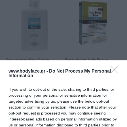
Frezyderm Hair Force
Frezyderm Hair Force
Σαμπουάν για την
Συμπλήρωμα για Μαλλιά,
ανδρική τριχόπτωση
Δέρμα, Νύχια 60tabs
www.bodyface.gr -
Do Not Process My Personal
Information
200ml
Διαθέσιμο
Διαθέσιμο
11,84 €
18,97 €
If you wish to opt-out of the sale, sharing to third parties, or
processing of your personal or sensitive information for
targeted advertising by us, please use the below opt-out
section to confirm your selection. Please note that after your
opt-out request is processed you may continue seeing
interest-based ads based on personal information utilized by
us or personal information disclosed to third parties prior to