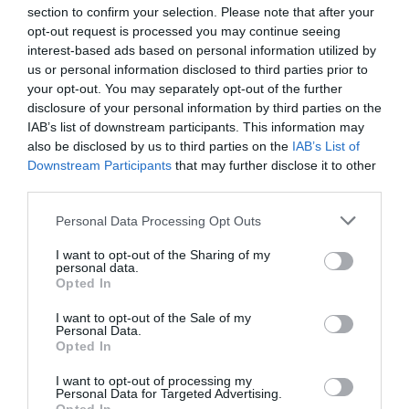
section to confirm your selection. Please note that after your
opt-out request is processed you may continue seeing
interest-based ads based on personal information utilized by
us or personal information disclosed to third parties prior to
your opt-out. You may separately opt-out of the further
Σαμπουάν Priorin τονώνει και αναζωογονεί τα αδύναμα
disclosure of your personal information by third parties on the
μαλλιά. Με φυτικά εκχυλίσματα και βιταμίνες, συμπληρώνει
IAB’s list of downstream participants. This information may
also be disclosed by us to third parties on the
IAB’s List of
την αγωγή κατά της τριχόπτωσης. Τα φυτικά εκχυλίσματα και
Downstream Participants
that may further disclose it to other
οι βιταμίνες του σαμπουάν Priorin ενισχύουν τη δομή και
third parties.
διεγείρουν την ανάπτυξη των μαλλιών. Οι γλυκοπρωτεϊνες
Please note that this website/app uses one or more Google
Personal Data Processing Opt Outs
που περιέχει αποτελούν το καλύτερο φυτικό συστατικό για
services and may gather and store information including but
την τόνωση της ρίζας της τρίχας και την ανάπτυξη νέων
not limited to your visit or usage behaviour. You may click to
I want to opt-out of the Sharing of my
personal data.
grant or deny consent to Google and its third-party tags to
τριχών, επιβραδύνοντας την τριχόπτωση. Το φυτικό
Opted In
use your data for below specified purposes in below Google
εκχύλισμα κεχριού (μελίνης) που περιέχει καταπραϋνει το
consent section.
I want to opt-out of the Sale of my
Personal Data.
τριχωτό της κεφαλής και τρέφει τα μαλλιά.
Opted In
I want to opt-out of processing my
Ολοκληρώστε την αγωγή με τις αμπούλες για τα μαλλιά και
Personal Data for Targeted Advertising.