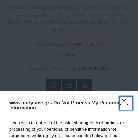
Σαμπουάν κατά της τριχόπτωσης για λιπαρά μαλλιά. Χάρη στο
φυτικό εκχύλισμα μελίνης, τις γλυκοπρωτεΐνες και τη
προβιταμίνη Β5 που περιέχει, φροντίζει τα μαλλιά, τα θρέφει
και τα ενυδατώνει.
Κατασκευαστές:
PRIORIN
,
PRIORIN
Διαθέσιμο
ΚΩΔΙΚΟΣ ΠΡΟΪΟΝΤΟΣ:
5200309852156
www.bodyface.gr -
Do Not Process My Personal
Information
9,19 €
If you wish to opt-out of the sale, sharing to third parties, or
processing of your personal or sensitive information for
targeted advertising by us, please use the below opt-out