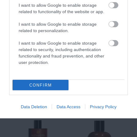
Αντηλιακό Προσώπου
Ειδικός Ορός
Hy
I want to allow Google to enable storage
και Σώματος SPF50 200ml
Αναπλήρωσης Όγκου
5
related to functionality of the website or app.
Διαθέσιμο
Διαθέσιμο
Δι
14,96 €
34,90 €
15
I want to allow Google to enable storage
related to personalization.
I want to allow Google to enable storage
related to security, including authentication
functionality and fraud prevention, and other
user protection.
ΑΝΑΚΆΛΥΨΕ
CONFIRM
ΠΑΡΌΜΟΙΑ
ΑΓΑΠΗΜΈΝΑ
Data Deletion
Data Access
Privacy Policy