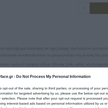
είναι συμπλήρωμα διατροφής σε υγρή μορφή, σχεδιασμένο για παιδι
υσκολεύονται να καταναλώσουν το μουρουνέλαιο στη φυσική του μορ
σικών ωμέγα-3 λιπαρών οξέων EPA και DHA, καθώς και βιταμινών
400mg EPA.
ace.gr -
Do Not Process My Personal Information
ία της καρδιάς. Το DHA συμβάλλει στη διατήρηση της φυσιολογικ
γία του ανοσοποιητικού συστήματος.
to opt-out of the sale, sharing to third parties, or processing of your per
formation for targeted advertising by us, please use the below opt-out s
ολογικής κατάστασης των οστών και των δοντιών και στη φυσιολογ
r selection. Please note that after your opt-out request is processed y
eing interest-based ads based on personal information utilized by us or