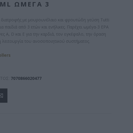
0ML ΩΜΈΓΑ 3
διατροφής με μουρουνέλαιο και φρουτώδη γεύση Tutti
για παιδιά από 3 ετών και ενήλικες. Παρέχει ωμέγα-3 EPA
νες A, D και E για την καρδιά, τον εγκέφαλο, την όραση
ή λειτουργία του ανοσοποιητικού συστήματος.
llers
ΤΟΣ:
7070866020477