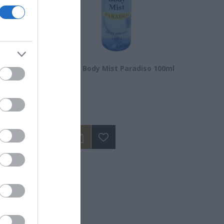
nic Acid
New Ways Body Mist Paradiso 100ml
Διαθέσιμο
14,50 €
ΝΑ