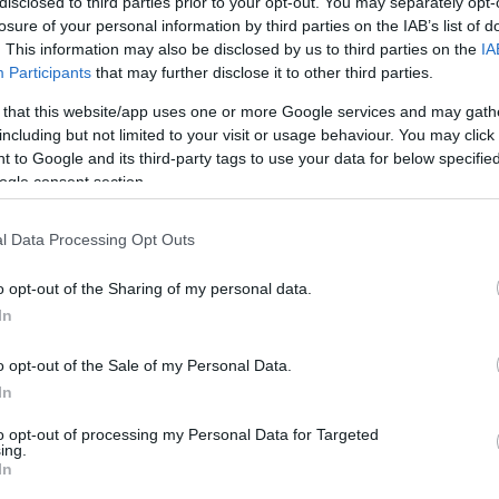
disclosed to third parties prior to your opt-out. You may separately opt-
μα, το προϊόν διατηρείται στο ψυγείο και καταναλώνεται εντός τρ
losure of your personal information by third parties on the IAB’s list of
.
. This information may also be disclosed by us to third parties on the
IA
Participants
that may further disclose it to other third parties.
 that this website/app uses one or more Google services and may gath
including but not limited to your visit or usage behaviour. You may click 
 to Google and its third-party tags to use your data for below specifi
ogle consent section.
ΤΟ BODYFACE ΣΟΥ ΠΡΟΤΕΙΝΕΙ
l Data Processing Opt Outs
o opt-out of the Sharing of my personal data.
In
o opt-out of the Sale of my Personal Data.
In
to opt-out of processing my Personal Data for Targeted
ing.
In