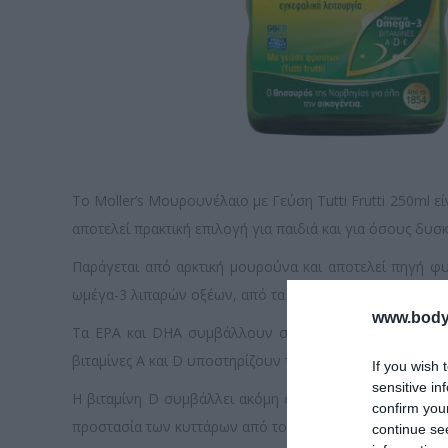
Το Moller’s Μουρουνέλαιο με Γεύση Tutti Frutti 250ml 
αποτελεί πρακτική επιλογή για παιδιά και για όσους δ
Παράγεται από αρκτική μουρούνα και αποτελεί πηγή φυ
ωμέγα-3 λιπαρών οξέων, από τα οποία 600mg DHA και 
www.bodyf
Τα EPA και DHA συμβάλλουν στη φυσιολογική λειτουργ
βιταμίνες A και D υποστηρίζουν τη φυσιολογική λειτουρ
If you wish 
sensitive in
Η βιταμίνη D συμβάλλει ακόμη στη διατήρηση της φυσι
confirm you
προστασία των κυττάρων από το οξειδωτικό στρες.
continue se