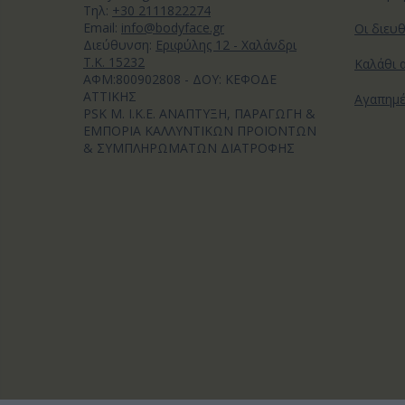
Tηλ:
+30 2111822274
Email:
info@bodyface.gr
Οι διευ
Διεύθυνση:
Εριφύλης 12 - Χαλάνδρι
Τ.Κ. 15232
Καλάθι 
ΑΦΜ:800902808 - ΔΟΥ: ΚΕΦΟΔΕ
ΑΤΤΙΚΗΣ
Αγαπημ
PSK M. I.K.E. ΑΝΑΠΤΥΞΗ, ΠΑΡΑΓΩΓΗ &
ΕΜΠΟΡΙΑ ΚΑΛΛΥΝΤΙΚΩΝ ΠΡΟΪΟΝΤΩΝ
& ΣΥΜΠΛΗΡΩΜΑΤΩΝ ΔΙΑΤΡΟΦΗΣ