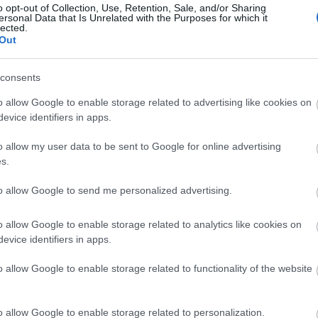
o opt-out of Collection, Use, Retention, Sale, and/or Sharing
ersonal Data that Is Unrelated with the Purposes for which it
lected.
Out
consents
yper5 Serum 30ml Ειδικός
EOLIA Face Sunscreen Hyaluro
o allow Google to enable storage related to advertising like cookies on
απλήρωσης Όγκου
SPF50 50ml
evice identifiers in apps.
ο
Διαθέσιμο
o allow my user data to be sent to Google for online advertising
15,20 €
s.
to allow Google to send me personalized advertising.
o allow Google to enable storage related to analytics like cookies on
evice identifiers in apps.
o allow Google to enable storage related to functionality of the website
ΝΑΚΆΛΥΨΕ ΠΑΡΌΜΟΙΑ ΑΓΑΠΗΜΈ
o allow Google to enable storage related to personalization.