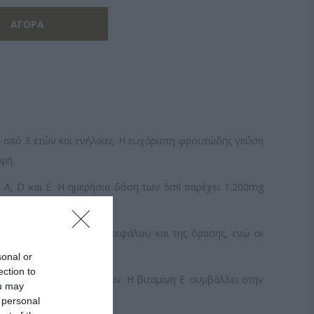
ά από 3 ετών και ενήλικες. Η ευχάριστη φρουτώδης γεύση
φή.
 A, D και E. Η ημερήσια δόση των 5ml παρέχει 1.200mg
ής λειτουργίας του εγκεφάλου και της όρασης, ενώ οι
sonal or
ection to
ική λειτουργία των μυών. Η βιταμίνη E συμβάλλει στην
ou may
 personal