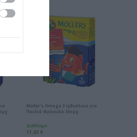
για
Moller's Omega 3 Ιχθυέλαιο για
τμχ
Παιδιά Φράουλα 36τμχ
Διαθέσιμο
11,65 €