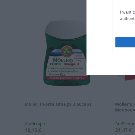
I want t
authenti
Moller's Forte Omega 3 60caps
Moller's
Μουρουν
Διαθέσιμο
Διαθέσιμ
10,15 €
21,47 €