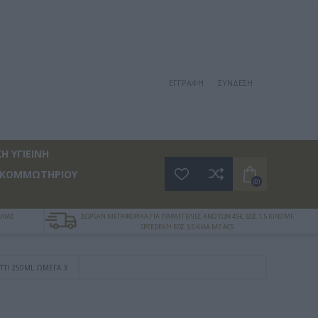
ΕΓΓΡΑΦΉ
ΣΎΝΔΕΣΗ
Η ΥΓΙΕΙΝΗ
 ΚΟΜΜΩΤΗΡΙΟΥ
(0)
ΛΙΑΣ
ΔΩΡΕΑΝ ΜΕΤΑΦΟΡΙΚΑ ΓΙΑ ΠΑΡΑΓΓΕΛΙΕΣ ΑΝΩ ΤΩΝ 45€, ΕΩΣ 1,5 ΚΙΛΟ ΜΕ
SPEEDEX Ή ΕΩΣ 3,5 ΚΙΛΑ ΜΕ ACS
TTI 250ML ΩΜΈΓΑ 3