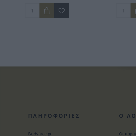
ΠΛΗΡΟΦΟΡΙΕΣ
Ο Λ
Bodyface.gr
Οι παρα