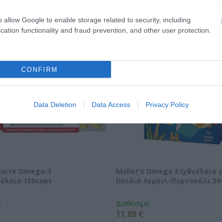
o allow Google to enable storage related to security, including
cation functionality and fraud prevention, and other user protection.
CONFIRM
Data Deletion
Data Access
Privacy Policy
 Forte Omega-3
Moller's Omega 3 Ιχθυέλαιο 
έλαιο 150caps
Παιδιά Λεμόνι-Πορτοκάλι 36
ο
Διαθέσιμο
11,89 €