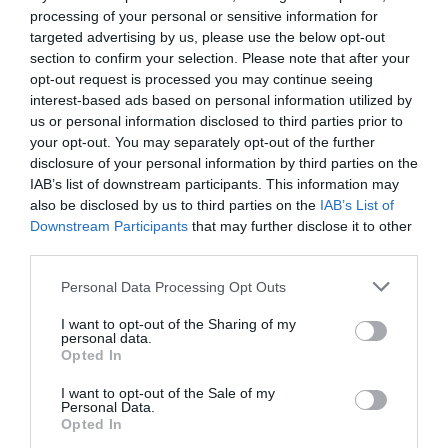
processing of your personal or sensitive information for
targeted advertising by us, please use the below opt-out
section to confirm your selection. Please note that after your
opt-out request is processed you may continue seeing
interest-based ads based on personal information utilized by
us or personal information disclosed to third parties prior to
Imel Collagen Μάσκα
Imel Keratin Infusion
your opt-out. You may separately opt-out of the further
Μαλλιών 1000ml
Μάσκα Μαλλιών 1000ml
disclosure of your personal information by third parties on the
IAB’s list of downstream participants. This information may
Διαθέσιμο
Διαθέσιμο
also be disclosed by us to third parties on the
IAB’s List of
8,00 €
8,25 €
Downstream Participants
that may further disclose it to other
third parties.
Please note that this website/app uses one or more Google
Personal Data Processing Opt Outs
services and may gather and store information including but
not limited to your visit or usage behaviour. You may click to
I want to opt-out of the Sharing of my
personal data.
grant or deny consent to Google and its third-party tags to
Opted In
use your data for below specified purposes in below Google
consent section.
I want to opt-out of the Sale of my
Personal Data.
Opted In