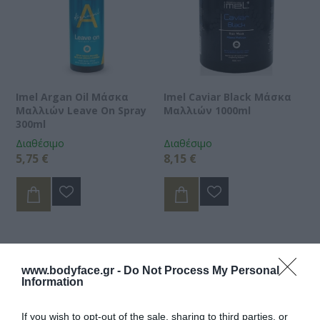
Imel Argan Oil Μάσκα
Imel Caviar Black Μάσκα
Μαλλιών Leave On Spray
Μαλλιών 1000ml
300ml
Διαθέσιμο
Διαθέσιμο
5,75 €
8,15 €
www.bodyface.gr -
Do Not Process My Personal
Information
If you wish to opt-out of the sale, sharing to third parties, or