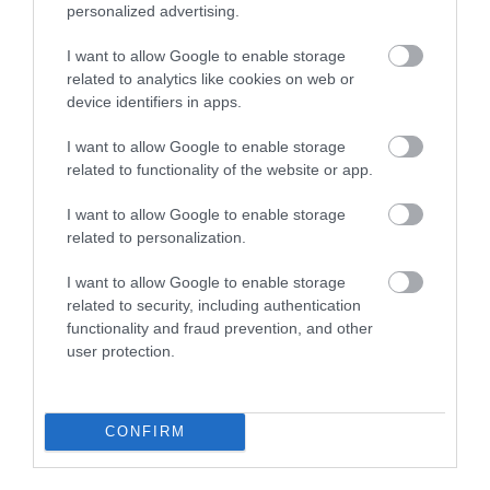
personalized advertising.
I want to allow Google to enable storage
related to analytics like cookies on web or
device identifiers in apps.
I want to allow Google to enable storage
related to functionality of the website or app.
I want to allow Google to enable storage
related to personalization.
Korres Yoghurt
Vencil Hyper5 Serum 30ml
EO
Αντηλιακό Προσώπου
Ειδικός Ορός
Hy
I want to allow Google to enable storage
και Σώματος SPF50 200ml
Αναπλήρωσης Όγκου
5
related to security, including authentication
Διαθέσιμο
Διαθέσιμο
Δι
functionality and fraud prevention, and other
14,96 €
34,90 €
15
user protection.
CONFIRM