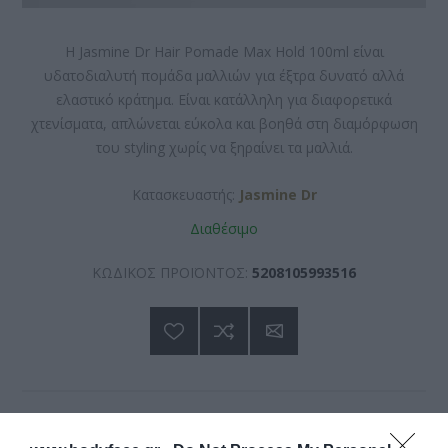
Η Jasmine Dr Hair Pomade Max Hold 100ml είναι
υδατοδιαλυτή πομάδα μαλλιών για έξτρα δυνατό αλλά
ελαστικό κράτημα. Είναι κατάλληλη για διαφορετικά
χτενίσματα, απλώνεται εύκολα και βοηθά στη διαμόρφωση
του styling χωρίς να ξηραίνει τα μαλλιά.
Κατασκευαστής:
Jasmine Dr
Διαθέσιμο
ΚΩΔΙΚΟΣ ΠΡΟΪΟΝΤΟΣ:
5208105993516
11,90 €