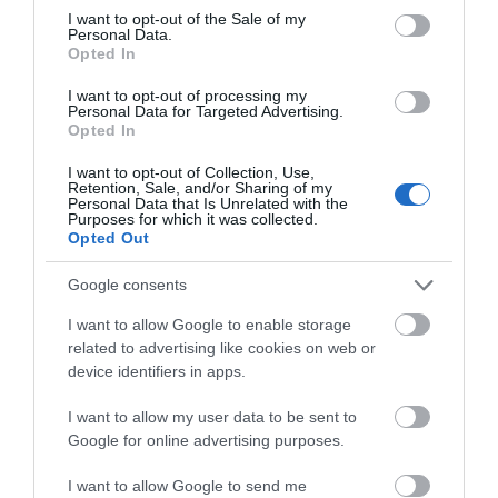
consent section.
Εφαρμόστε σε ελαφρώς νωπά μαλλιά. Πάρτε μικρή ποσότητα
I want to opt-out of the Sale of my
Personal Data.
πομάδας στην παλάμη και τρίψτε τη ανάμεσα στις παλάμες μέχρι να
Opted In
ζεσταθεί και να μαλακώσει.
I want to opt-out of processing my
Personal Data for Targeted Advertising.
Απλώστε την από τις ρίζες έως τις άκρες και χρησιμοποιήστε τα
Opted In
δάχτυλα για ομοιόμορφη κατανομή και διαμόρφωση του επιθυμητού
I want to opt-out of Collection, Use,
χτενίσματος.
Retention, Sale, and/or Sharing of my
Personal Data that Is Unrelated with the
Purposes for which it was collected.
Για περισσότερο όγκο, η επίσημη οδηγία προτείνει να γυρίσετε το
Opted Out
κεφάλι προς τα κάτω και να χρησιμοποιήσετε φυσούνα.
Google consents
I want to allow Google to enable storage
related to advertising like cookies on web or
device identifiers in apps.
ΤΟ BODYFACE ΣΟΥ
I want to allow my user data to be sent to
ΠΡΟΤΕΙΝΕΙ
Google for online advertising purposes.
I want to allow Google to send me