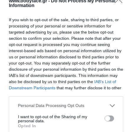
www.bodyface.gr -
Do Not Process My Personal
Information
If you wish to opt-out of the sale, sharing to third parties, or
processing of your personal or sensitive information for
targeted advertising by us, please use the below opt-out
section to confirm your selection. Please note that after your
opt-out request is processed you may continue seeing
Η Jasmine Dr Hair Pomade Max Hold 100ml είναι υδατοδιαλυτή
interest-based ads based on personal information utilized by
πομάδα μαλλιών, σχεδιασμένη για χτενίσματα που χρειάζονται έξτρα
us or personal information disclosed to third parties prior to
δυνατό κράτημα με ελαστικότητα. Μπορεί να χρησιμοποιηθεί για
your opt-out. You may separately opt-out of the further
disclosure of your personal information by third parties on the
διαφορετικά στυλ και βοηθά στη διαμόρφωση του επιθυμητού
IAB’s list of downstream participants. This information may
σχήματος των μαλλιών.
also be disclosed by us to third parties on the
IAB’s List of
Downstream Participants
that may further disclose it to other
Σύμφωνα με την επίσημη περιγραφή, προσφέρει δυνατό κράτημα που
third parties.
παραμένει ελαστικό και είναι κατάλληλη και για πιο ατημέλητες,
Please note that this website/app uses one or more Google
Personal Data Processing Opt Outs
ελαστικές μπούκλες. Η σύνθεσή της είναι υδατοδιαλυτή και δεν
services and may gather and store information including but
ξηραίνει τα μαλλιά.
not limited to your visit or usage behaviour. You may click to
I want to opt-out of the Sharing of my
personal data.
grant or deny consent to Google and its third-party tags to
Τρόπος χρήσης
Opted In
use your data for below specified purposes in below Google