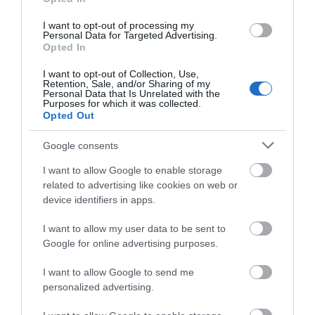
διαρκεί.
I want to opt-out of processing my
Personal Data for Targeted Advertising.
Opted In
Limited Edition – Γιορτινή Συσκευασία: Ένα συλλεκτικό σετ,
I want to opt-out of Collection, Use,
ιδανικό για πασχαλινά δώρα ή για να κακομάθεις τον εαυτό
Retention, Sale, and/or Sharing of my
Personal Data that Is Unrelated with the
σου!
Purposes for which it was collected.
Opted Out
Google consents
I want to allow Google to enable storage
ΤΟ BODYFACE ΣΟΥ
related to advertising like cookies on web or
ΠΡΟΤΕΙΝΕΙ
device identifiers in apps.
I want to allow my user data to be sent to
Google for online advertising purposes.
I want to allow Google to send me
personalized advertising.