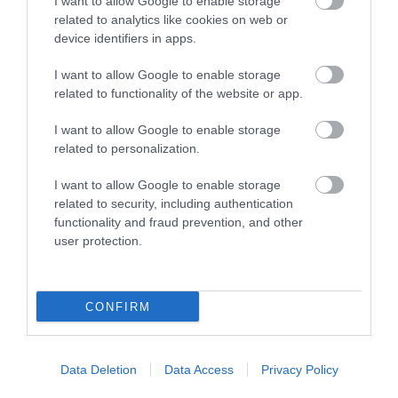
I want to allow Google to enable storage
related to analytics like cookies on web or
device identifiers in apps.
I want to allow Google to enable storage
related to functionality of the website or app.
Korres Yoghurt
Vencil Hyper5 Serum 30ml
EO
Αντηλιακό Προσώπου
Ειδικός Ορός
Hy
I want to allow Google to enable storage
και Σώματος SPF50 200ml
Αναπλήρωσης Όγκου
5
related to personalization.
Διαθέσιμο
Διαθέσιμο
Δι
I want to allow Google to enable storage
14,96 €
34,90 €
15
related to security, including authentication
functionality and fraud prevention, and other
user protection.
CONFIRM
ΑΝΑΚΆΛΥΨΕ
Data Deletion
Data Access
Privacy Policy
ΠΑΡΌΜΟΙΑ