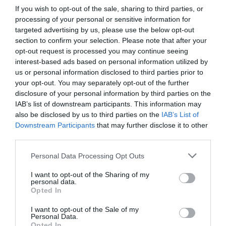
If you wish to opt-out of the sale, sharing to third parties, or
processing of your personal or sensitive information for
targeted advertising by us, please use the below opt-out
section to confirm your selection. Please note that after your
opt-out request is processed you may continue seeing
Βυθίσου στην απόλυτη γιορτινή αμαρτία με το Πασχαλινό
interest-based ads based on personal information utilized by
us or personal information disclosed to third parties prior to
Σετ Περιποίησης Easter Sin! Ένα μοναδικό δίδυμο
Body Mist
your opt-out. You may separately opt-out of the further
100ml & Body Lotion 250ml
που αγκαλιάζει την επιδερμίδα
disclosure of your personal information by third parties on the
σου με τη γλυκιά, ζεστή μυρωδιά του λαχταριστού
IAB’s list of downstream participants. This information may
also be disclosed by us to third parties on the
IAB’s List of
τσουρεκιού.
Downstream Participants
that may further disclose it to other
third parties.
Άρωμα που μαγεύει: Νότες βανίλιας, μαχλεπιού & μαστίχας
Please note that this website/app uses one or more Google
Personal Data Processing Opt Outs
δημιουργούν έναν ζεστό, λαχταριστό συνδυασμό που θυμίζει
services and may gather and store information including but
not limited to your visit or usage behaviour. You may click to
I want to opt-out of the Sharing of my
φρεσκοψημένο τσουρέκι.
personal data.
grant or deny consent to Google and its third-party tags to
Opted In
use your data for below specified purposes in below Google
consent section.
Ενυδάτωση & Αναζωογόνηση: Η κρέμα σώματος χαρίζει μεταξένια
I want to opt-out of the Sale of my
Personal Data.
απαλότητα, ενώ το body mist προσφέρει διακριτική φρεσκάδα που
Opted In