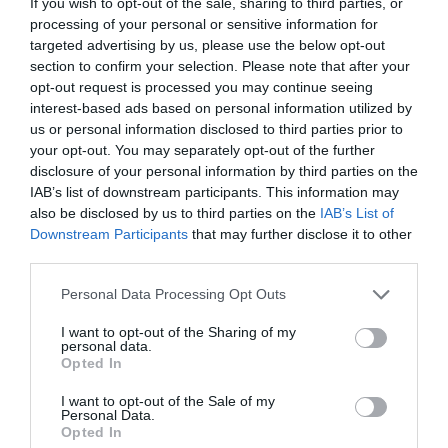
επάνω, συμβάλλοντας στη βελτίωση της φλεβικής
If you wish to opt-out of the sale, sharing to third parties, or
processing of your personal or sensitive information for
κυκλοφορίας και στη μείωση της αίσθησης βάρους και
targeted advertising by us, please use the below opt-out
κόπωσης στα πόδια.
section to confirm your selection. Please note that after your
opt-out request is processed you may continue seeing
Η πυκνή πλέξη 140 Den προσφέρει αυξημένη ανθεκτικότητα
interest-based ads based on personal information utilized by
και άνεση στην καθημερινή χρήση, ενώ η εφαρμογή κάτω
us or personal information disclosed to third parties prior to
your opt-out. You may separately opt-out of the further
γόνατος αποτελεί πρακτική επιλογή για εργασία, πολύωρη
disclosure of your personal information by third parties on the
ορθοστασία, καθιστική εργασία, μετακινήσεις και ταξίδια. Οι
IAB’s list of downstream participants. This information may
κάλτσες Lady Gloria 18 είναι κατάλληλες για πρόληψη
also be disclosed by us to third parties on the
IAB’s List of
Downstream Participants
that may further disclose it to other
φλεβικών προβλημάτων και για γυναίκες που επιθυμούν να
third parties.
διατηρούν τα πόδια τους ξεκούραστα και άνετα καθ’ όλη τη
Please note that this website/app uses one or more Google
διάρκεια της ημέρας.
Personal Data Processing Opt Outs
services and may gather and store information including but
not limited to your visit or usage behaviour. You may click to
I want to opt-out of the Sharing of my
personal data.
grant or deny consent to Google and its third-party tags to
Opted In
use your data for below specified purposes in below Google
consent section.
ΣΧΕΤΙΚΆ ΠΡΟΪΌΝΤΑ
I want to opt-out of the Sale of my
Personal Data.
Opted In