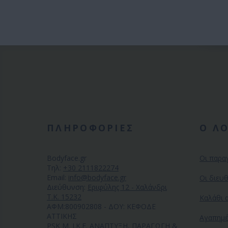
ΠΛΗΡΟΦΟΡΙΕΣ
Ο Λ
Bodyface.gr
Οι παρα
Tηλ:
+30 2111822274
Email:
info@bodyface.gr
Οι διευ
Διεύθυνση:
Εριφύλης 12 - Χαλάνδρι
Τ.Κ. 15232
Καλάθι 
ΑΦΜ:800902808 - ΔΟΥ: ΚΕΦΟΔΕ
ΑΤΤΙΚΗΣ
Αγαπημ
PSK M. I.K.E. ΑΝΑΠΤΥΞΗ, ΠΑΡΑΓΩΓΗ &