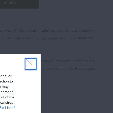
ρούντων λιπιδίων, χωρίς τη χρήση φυσικών ή χημικών στατινών.
 Annurca, την αγκινάρα και τα φύλλα ελιάς, το CS1 BERGACOL
άγοντες καρδιαγγειακού κινδύνου και βοηθά στη διατήρηση των
ν των ενεργών συστατικών του, προάγοντας την καλύτερη γενική
sonal or
ection to
ou may
επιλογή.
 personal
out of the
 downstream
B’s List of