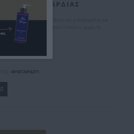
ΥΓΕΊΑΣ ΤΗΣ ΚΑΡΔΙΆΣ
μπλήρωμα που βοηθά στη μείωση της χοληστερόλης και
αναλογίας των κυκλοφορούντων λιπιδίων, χωρίς τη
χημικών στατινών.
tural Salus
ΤΟΣ:
4918720f4271