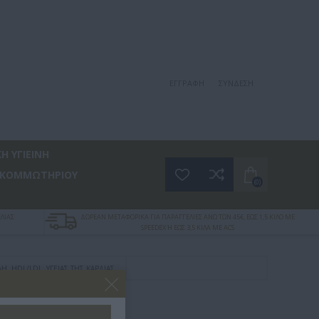
ΕΓΓΡΑΦΉ
ΣΎΝΔΕΣΗ
Η ΥΓΙΕΙΝΗ
 ΚΟΜΜΩΤΗΡΙΟΥ
(0)
ΛΙΑΣ
ΔΩΡΕΑΝ ΜΕΤΑΦΟΡΙΚΑ ΓΙΑ ΠΑΡΑΓΓΕΛΙΕΣ ΑΝΩ ΤΩΝ 45€, ΕΩΣ 1,5 ΚΙΛΟ ΜΕ
SPEEDEX Ή ΕΩΣ 3,5 ΚΙΛΑ ΜΕ ACS
, HDL/LDL, ΥΓΕΊΑΣ ΤΗΣ ΚΑΡΔΙΆΣ