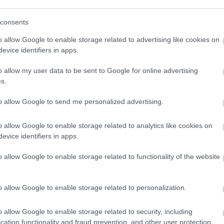
yper5 Serum 30ml Ειδικός
EOLIA Face Sunscreen Hyaluro
απλήρωσης Όγκου
SPF50 50ml
consents
ο
Διαθέσιμο
o allow Google to enable storage related to advertising like cookies on
15,20 €
evice identifiers in apps.
o allow my user data to be sent to Google for online advertising
s.
to allow Google to send me personalized advertising.
o allow Google to enable storage related to analytics like cookies on
evice identifiers in apps.
ΝΑΚΆΛΥΨΕ ΠΑΡΌΜΟΙΑ ΑΓΑΠΗΜΈ
o allow Google to enable storage related to functionality of the website
o allow Google to enable storage related to personalization.
o allow Google to enable storage related to security, including
cation functionality and fraud prevention, and other user protection.