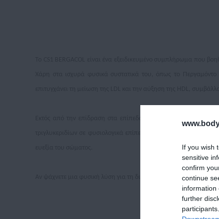
Το CS1 BERGACOL είναι ένα εξειδικευμένο συμπλήρωμα που βοηθ
Χάρη στα ισχυρά φυσικά συστατικά του, όπως το Περγαμόντο 
επιτυγχάνει τη μείωση της LDL και την αύξηση της HDL, συμβάλλο
Εκτός από την επίδραση στα επίπεδα χοληστερόλης, το CS1 BE
www.bodyf
τριγλυκεριδίων σε φυσιολογικά επίπεδα. Τα αιθέρια έλαια που
If you wish 
ευεξία του σώματος.
sensitive in
confirm you
Αν ψάχνετε μια φυσική λύση για τη διαχείριση της χοληστερόλης 
continue se
information 
further disc
participants