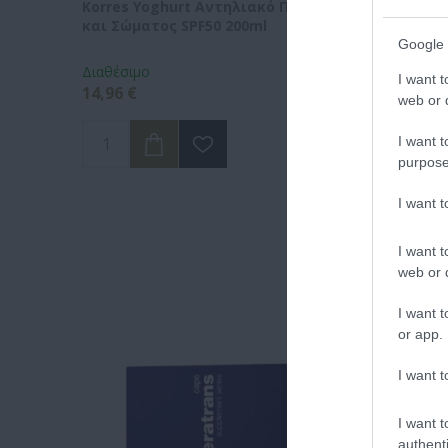
Korres Yoghurt Αντηλιακό Προσώπου
Vencil H
και Σώματος SPF50 200ml
Ορός Αν
Google 
Διαθέσιμο
Διαθέσιμ
I want t
14,96 €
34,90 €
web or d
I want t
purpose
I want 
I want t
web or d
Α
I want t
or app.
I want t
I want t
authenti