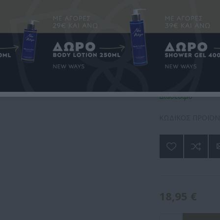
 CAPS ΧΟΛΗΣΤΕΡΌΛΗ, HDL/LDL, 
Eξειδικευμένο συ
στη βελτίωση της 
ΠΛΈΟΝ ΔΙΑΘΈΣΙΜΟ
χρήση φυσικών ή 
Κατασκευαστής:
Na
Διαθέσιμο
ΚΩΔΙΚΟΣ ΠΡΟΪΟΝ
18,95 €