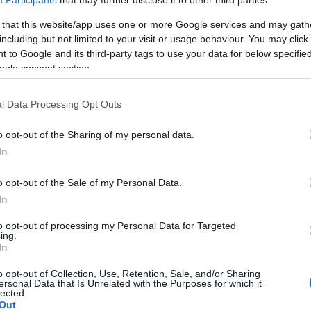
Participants
that may further disclose it to other third parties.
 that this website/app uses one or more Google services and may gath
including but not limited to your visit or usage behaviour. You may click 
ΤΟ BODYFACE ΣΟΥ ΠΡΟΤΕΙΝΕΙ
 to Google and its third-party tags to use your data for below specifi
ogle consent section.
l Data Processing Opt Outs
o opt-out of the Sharing of my personal data.
In
o opt-out of the Sale of my Personal Data.
In
to opt-out of processing my Personal Data for Targeted
ing.
In
o opt-out of Collection, Use, Retention, Sale, and/or Sharing
ersonal Data that Is Unrelated with the Purposes for which it
lected.
Out