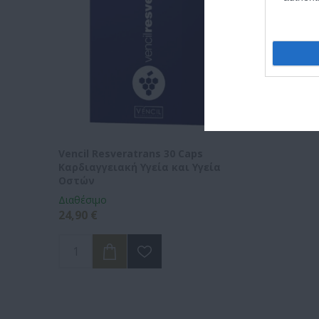
Vencil Resveratrans 30 Caps
Καρδιαγγειακή Υγεία και Υγεία
Οστών
Διαθέσιμο
24,90 €