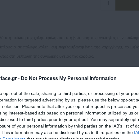
ά στη μείωση της χοληστερόλης και στη βελτίωση της αναλογίας των κυκλοφο
(πλούσιο σε πολυφαινόλες, συμπεριλαμβανομένης της ναριγγίνης), το μήλο
ντας στη βελτίωση της συνολικής υγείας της καρδιάς.
RGACOL έχει αντιοξειδωτική δράση που προστατεύει από τους κύριους παρ
ace.gr -
Do Not Process My Personal Information
 περιέχει ενισχύουν την απορρόφηση και την ταχύτερη απόδοση των ιδιοτήτω
to opt-out of the sale, sharing to third parties, or processing of your per
formation for targeted advertising by us, please use the below opt-out s
r selection. Please note that after your opt-out request is processed y
σας και τη βελτίωση της αναλογίας HDL/LDL, το CS1 BERGACOL είναι η ιδανική 
eing interest-based ads based on personal information utilized by us or
disclosed to third parties prior to your opt-out. You may separately opt-
losure of your personal information by third parties on the IAB’s list of
. This information may also be disclosed by us to third parties on the
IA