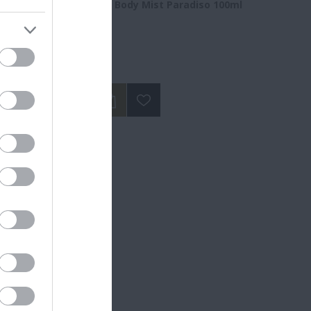
nic Acid
New Ways Body Mist Paradiso 100ml
Διαθέσιμο
14,50 €
ΝΑ