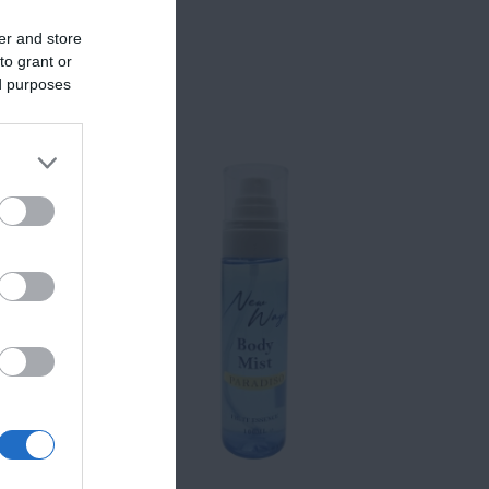
er and store
to grant or
ed purposes