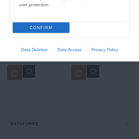
user protection.
CONFIRM
New Ways Σαμπουάν για
New Ways Σαμπουάν για
Βαμμένα Μαλλιά 1000ml
Βαμμένα Μαλλιά 400ml
Data Deletion
Data Access
Privacy Policy
Διαθέσιμο
Διαθέσιμο
21,00 €
14,50 €
ΚΑΤΗΓΟΡΊΕΣ