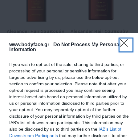
Alexander Hair Σαμπουάν
Alexander Hair Σαμπουάν
για Βαμμένα Μαλλιά
για Βαμμένα Μαλλιά
300ml
500ml
www.bodyface.gr -
Do Not Process My Personal
Information
Διαθέσιμο
Διαθέσιμο
12,00 €
15,00 €
If you wish to opt-out of the sale, sharing to third parties, or
processing of your personal or sensitive information for
targeted advertising by us, please use the below opt-out
section to confirm your selection. Please note that after your
opt-out request is processed you may continue seeing
interest-based ads based on personal information utilized by
us or personal information disclosed to third parties prior to
your opt-out. You may separately opt-out of the further
disclosure of your personal information by third parties on the
IAB’s list of downstream participants. This information may
also be disclosed by us to third parties on the
IAB’s List of
Downstream Participants
that may further disclose it to other