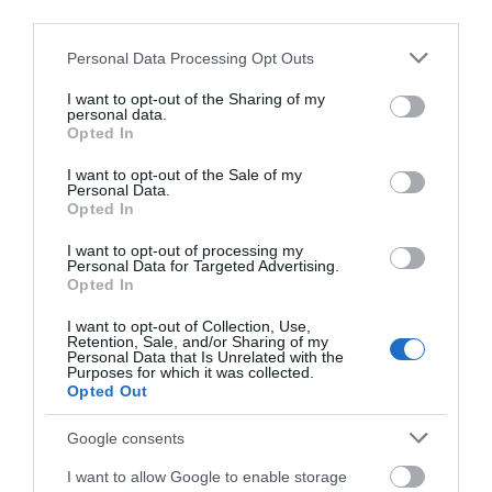
third parties.
Please note that this website/app uses one or more Google
Personal Data Processing Opt Outs
services and may gather and store information including but
not limited to your visit or usage behaviour. You may click to
I want to opt-out of the Sharing of my
Imel Argan Oil Σαμπουάν
Imel Caviar Black
personal data.
grant or deny consent to Google and its third-party tags to
1000ml
Σαμπουάν 1000ml
Opted In
use your data for below specified purposes in below Google
consent section.
I want to opt-out of the Sale of my
Διαθέσιμο
Διαθέσιμο
Personal Data.
7,41 €
7,95 €
Opted In
I want to opt-out of processing my
Personal Data for Targeted Advertising.
Opted In
I want to opt-out of Collection, Use,
Retention, Sale, and/or Sharing of my
Personal Data that Is Unrelated with the
Purposes for which it was collected.
Opted Out
Google consents
I want to allow Google to enable storage