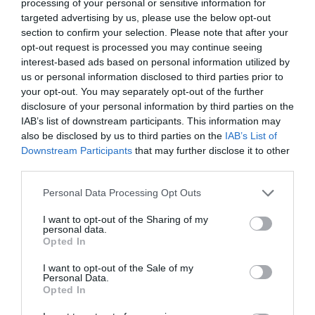
processing of your personal or sensitive information for
targeted advertising by us, please use the below opt-out
section to confirm your selection. Please note that after your
opt-out request is processed you may continue seeing
interest-based ads based on personal information utilized by
Every Day Hyperdry Normal
Every Day Hyperdry Super
us or personal information disclosed to third parties prior to
Ultra Plus Σερβιέτες
Ultra Plus Σερβιέτες 18τμχ
your opt-out. You may separately opt-out of the further
2x9τμχ
disclosure of your personal information by third parties on the
Διαθέσιμο
Διαθέσιμο
IAB’s list of downstream participants. This information may
2,25 €
2,25 €
also be disclosed by us to third parties on the
IAB’s List of
Downstream Participants
that may further disclose it to other
third parties.
Please note that this website/app uses one or more Google
Personal Data Processing Opt Outs
services and may gather and store information including but
not limited to your visit or usage behaviour. You may click to
I want to opt-out of the Sharing of my
personal data.
grant or deny consent to Google and its third-party tags to
Opted In
use your data for below specified purposes in below Google
consent section.
I want to opt-out of the Sale of my
Personal Data.
Opted In