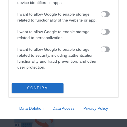
device identifiers in apps.
I want to allow Google to enable storage
related to functionality of the website or app.
Tampax Ταμπόν Compak
Tena Lady Super
I want to allow Google to enable storage
Super Plus για Αυξημένη
Γυναικείες Σερβιέτες
related to personalization.
Ροή 16τμχ
Ακράτειας 15τμχ
Διαθέσιμο
Διαθέσιμο
I want to allow Google to enable storage
2,48 €
3,99 €
related to security, including authentication
functionality and fraud prevention, and other
user protection.
CONFIRM
Data Deletion
Data Access
Privacy Policy