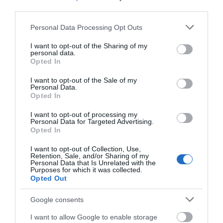
third parties.
Please note that this website/app uses one or more Google
Personal Data Processing Opt Outs
services and may gather and store information including but
not limited to your visit or usage behaviour. You may click to
I want to opt-out of the Sharing of my
Viosarp Σφουγγάρι
Αλκοολούχο Gel χεριών
personal data.
grant or deny consent to Google and its third-party tags to
Opted In
Μπάνιου 1τμχ
Imel 70% 4000ml
use your data for below specified purposes in below Google
consent section.
I want to opt-out of the Sale of my
Διαθέσιμο
Διαθέσιμο
Personal Data.
0,98 €
18,90 €
Opted In
I want to opt-out of processing my
Personal Data for Targeted Advertising.
Opted In
I want to opt-out of Collection, Use,
Retention, Sale, and/or Sharing of my
Personal Data that Is Unrelated with the
Purposes for which it was collected.
Opted Out
Google consents
I want to allow Google to enable storage