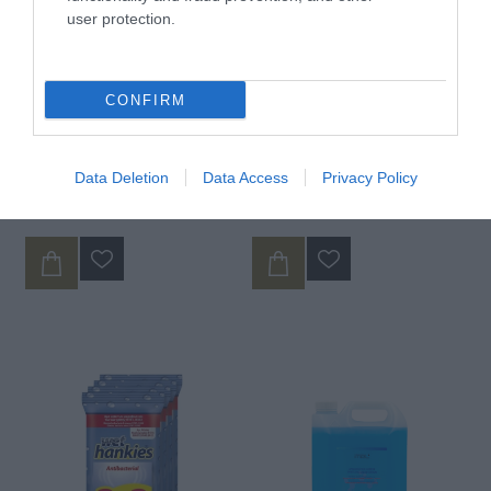
user protection.
CONFIRM
Ήπιο Αντιβακτηριακό
Ήπιο Αντιβακτηριακό
Υγρό Καθαριστικό Χεριών
Υγρό Καθαριστικό Χεριών
4000ml
500ml
Data Deletion
Data Access
Privacy Policy
Διαθέσιμο
Διαθέσιμο
8,95 €
2,38 €