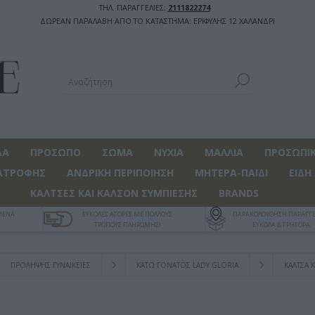
ΤΗΛ. ΠΑΡΑΓΓΕΛΙΕΣ:
2111822274
ΔΩΡΕΑΝ ΠΑΡΑΛΑΒΗ ΑΠΟ ΤΟ ΚΑΤΑΣΤΗΜΑ: ΕΡΙΦΥΛΗΣ 12 ΧΑΛΑΝΔΡΙ
ΔΑ
ΠΡΟΣΩΠΟ
ΣΩΜΑ
ΝΥΧΙΑ
ΜΑΛΛΙΑ
ΠΡΟΣΩΠΙΚ
ΑΤΡΟΦΗΣ
ΑΝΔΡΙΚΗ ΠΕΡΙΠΟΙΗΣΗ
ΜΗΤΕΡΑ-ΠΑΙΔΙ
ΕΙΔΗ
ΚΑΛΤΣΕΣ ΚΑΙ ΚΑΛΣΟΝ ΣΥΜΠΙΕΣΗΣ
BRANDS
ΓΜΕΝΑ
ΕΥΚΟΛΕΣ ΑΓΟΡΕΣ ΜΕ ΠΟΛΛΟΥΣ
ΠΑΡΑΚΟΛΟΥΘΗΣΗ ΠΑΡΑΓΓΕ
ΤΡΟΠΟΥΣ ΠΛΗΡΩΜΗΣ!
ΕΥΚΟΛΑ & ΓΡΗΓΟΡΑ
ΠΡΟΛΗΨΗΣ ΓΥΝΑΙΚΕΙΕΣ
ΚΑΤΩ ΓΟΝΑΤΟΣ LADY GLORIA
ΚΆΛΤΣΑ 