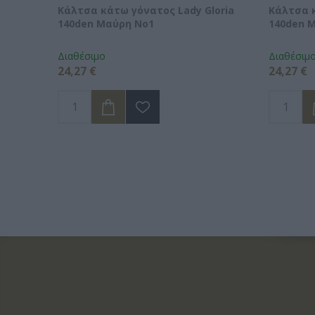
Κάλτσα κάτω γόνατος Lady Gloria
Κάλτσα κ
140den Μαύρη No1
140den 
Διαθέσιμο
Διαθέσιμ
24,27 €
24,27 €