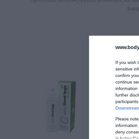
διατη
www.bodyf
If you wish 
sensitive in
confirm you
continue se
information 
further disc
participants
Downstream 
Please note
information 
deny consent
in below Go