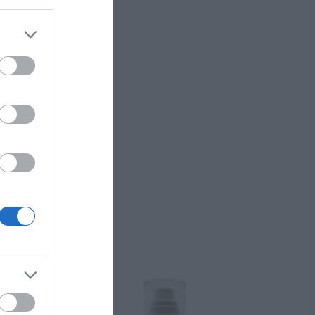
ing Cream 100ml
μα Αναδόμησης
ς