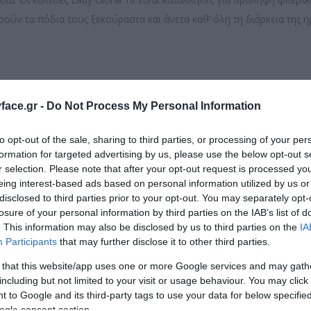
ρούν τα πόδια τους ξεκούραστα και άνετα καθ’ όλη τη διάρκεια της η
ace.gr -
Do Not Process My Personal Information
ΣΧΕΤΙΚΆ ΠΡΟΪΌΝΤΑ
to opt-out of the sale, sharing to third parties, or processing of your per
formation for targeted advertising by us, please use the below opt-out s
r selection. Please note that after your opt-out request is processed y
eing interest-based ads based on personal information utilized by us or
disclosed to third parties prior to your opt-out. You may separately opt-
losure of your personal information by third parties on the IAB’s list of
. This information may also be disclosed by us to third parties on the
IA
Participants
that may further disclose it to other third parties.
 that this website/app uses one or more Google services and may gath
including but not limited to your visit or usage behaviour. You may click 
 to Google and its third-party tags to use your data for below specifi
ogle consent section.