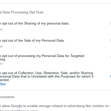
 Extra 90
Vencil Sootheskin Gel 100ml
Vencil Heal
l Data Processing Opt Outs
τροφής
Καταπραϋντικό Τζελ
Ειδική Κρέ
ια
Επιδερμίδα
o opt-out of the Sharing of my personal data.
Διαθέσιμο
Διαθέσιμο
In
17,29 €
14,95 €
o opt-out of the Sale of my Personal Data.
In
to opt-out of processing my Personal Data for Targeted
ing.
In
o opt-out of Collection, Use, Retention, Sale, and/or Sharing
ersonal Data that Is Unrelated with the Purposes for which it
lected.
ΤΟ BODYFACE ΣΟΥ ΠΡΟΤΕΙΝΕΙ
Out
consents
o allow Google to enable storage related to advertising like cookies on
evice identifiers in apps.