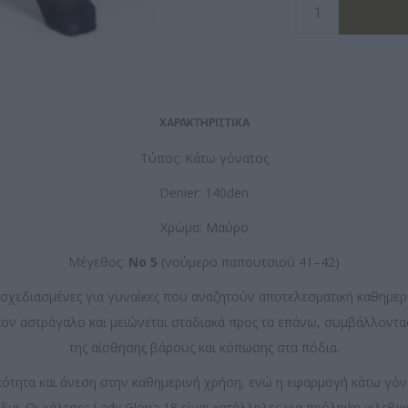
ΧΑΡΑΚΤΗΡΙΣΤΙΚΑ
Τύπος: Κάτω γόνατος
Denier: 140den
Χρώμα: Μαύρο
Μέγεθος:
Νο 5
(νούμερο παπουτσιού 41–42)
αι σχεδιασμένες για γυναίκες που αναζητούν αποτελεσματική καθημ
ον αστράγαλο και μειώνεται σταδιακά προς τα επάνω, συμβάλλοντας
της αίσθησης βάρους και κόπωσης στα πόδια.
ότητα και άνεση στην καθημερινή χρήση, ενώ η εφαρμογή κάτω γόνα
ξίδια. Οι κάλτσες Lady Gloria 18 είναι κατάλληλες για πρόληψη φλε