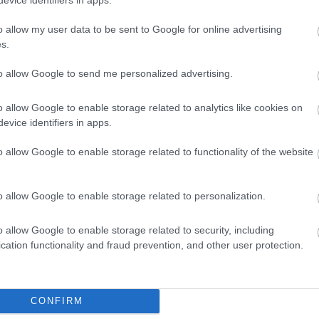
o allow my user data to be sent to Google for online advertising
s.
to allow Google to send me personalized advertising.
o allow Google to enable storage related to analytics like cookies on
evice identifiers in apps.
o allow Google to enable storage related to functionality of the website
yper5 Serum 30ml Ειδικός
EOLIA Face Sunscreen Hyaluro
απλήρωσης Όγκου
SPF50 50ml
o allow Google to enable storage related to personalization.
ο
Διαθέσιμο
o allow Google to enable storage related to security, including
15,20 €
cation functionality and fraud prevention, and other user protection.
CONFIRM