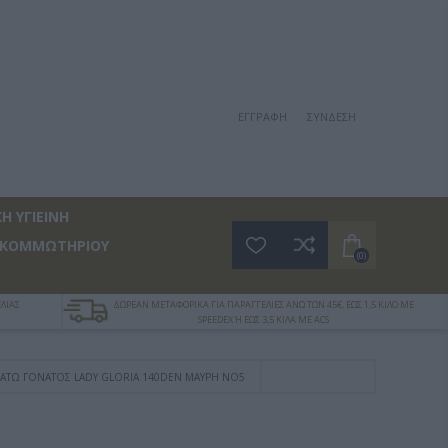
ΕΓΓΡΑΦΉ
ΣΎΝΔΕΣΗ
Η ΥΓΙΕΙΝΗ
 ΚΟΜΜΩΤΗΡΙΟΥ
(0)
ΛΙΑΣ
ΔΩΡΕΑΝ ΜΕΤΑΦΟΡΙΚΑ ΓΙΑ ΠΑΡΑΓΓΕΛΙΕΣ ΑΝΩ ΤΩΝ 45€, ΕΩΣ 1,5 ΚΙΛΟ ΜΕ
SPEEDEX Ή ΕΩΣ 3,5 ΚΙΛΑ ΜΕ ACS
ΚΆΤΩ ΓΌΝΑΤΟΣ LADY GLORIA 140DEN ΜΑΎΡΗ NO5