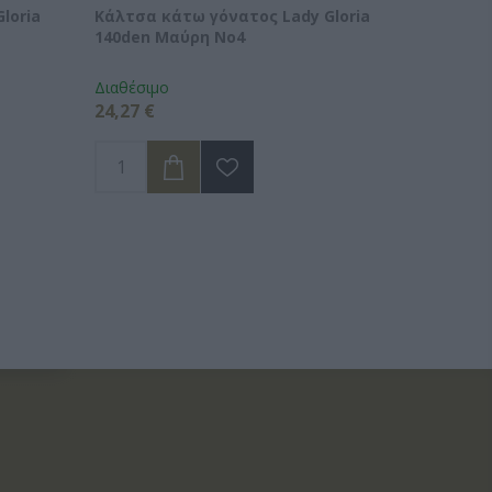
loria
Κάλτσα κάτω γόνατος Lady Gloria
140den Μαύρη No4
Διαθέσιμο
24,27 €