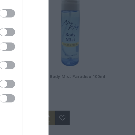
nic Acid
New Ways Body Mist Paradiso 100ml
Διαθέσιμο
14,50 €