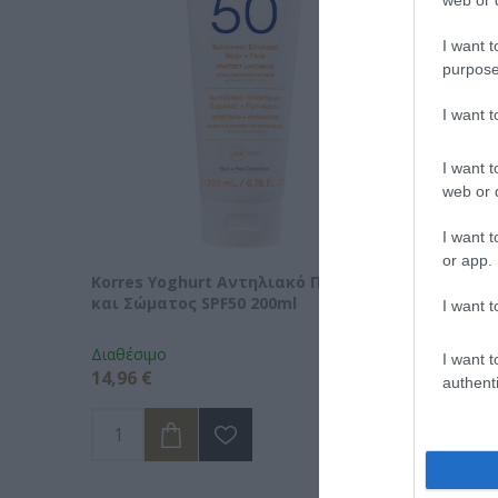
I want t
purpose
I want 
I want t
web or d
I want t
or app.
Korres Yoghurt Αντηλιακό Προσώπου
Vencil H
και Σώματος SPF50 200ml
Ορός Αν
I want t
Διαθέσιμο
Διαθέσιμ
I want t
14,96 €
34,90 €
authenti