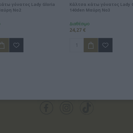
άτω γόνατος Lady Gloria
Κάλτσα κάτω γόνατος Lady G
Μαύρη No2
140den Μαύρη No3
ο
Διαθέσιμο
24,27 €