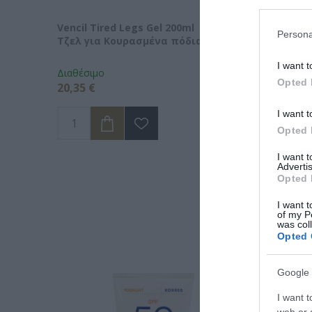
Vencil Tired Legs Gel 200ml
Vencil Tired Legs
Persona
Τζελ για Κουρασμένα πόδια
Caps Συμπλ.Δια
Κουρασμένα Πόδ
I want t
Διαθέσιμο
Διαθέσιμο
Opted 
20,35 €
26,85 €
I want t
Opted 
I want 
Advertis
Opted 
I want t
of my P
was col
Opted 
Google 
I want t
web or d