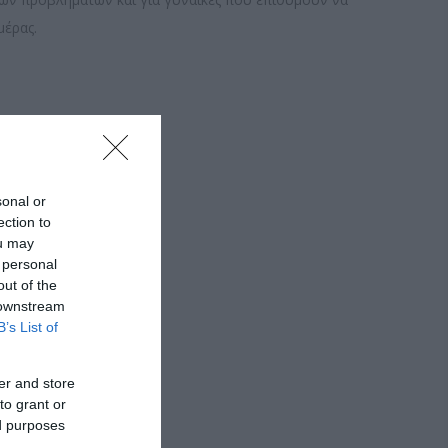
μέρας.
sonal or
ection to
ou may
 personal
out of the
 downstream
B’s List of
er and store
to grant or
ed purposes