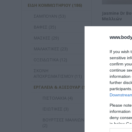
ΕΙΔΗ ΚΟΜΜΩΤΗΡΙΟΥ (186)
Jasmine Dr Β
ΣΑΜΠΟΥΑΝ (53)
Μαλλιών
ΒΑΦΕΣ (35)
Διαθέσιμο
www.bodyf
ΜΑΣΚΕΣ (29)
14,70 €
ΜΑΛΑΚΤΙΚΕΣ (23)
If you wish 
sensitive in
ΟΞΕΙΔΩΤΙΚΑ (12)
confirm you
continue se
ΣΚΟΝΗ
ΑΠΟΧΡΩΜΑΤΙΣΜΟΥ (11)
information 
further disc
ΕΡΓΑΛΕΙΑ & ΑΞΕΣΟΥΑΡ (9)
participants
Downstream 
ΠΙΣΤΟΛΑΚΙΑ (4)
Please note
ΙΣΙΩΤΙΚΕΣ (3)
information 
deny consent
ΒΟΥΡΤΣΕΣ ΜΑΛΛΙΩΝ
in below Go
(2)