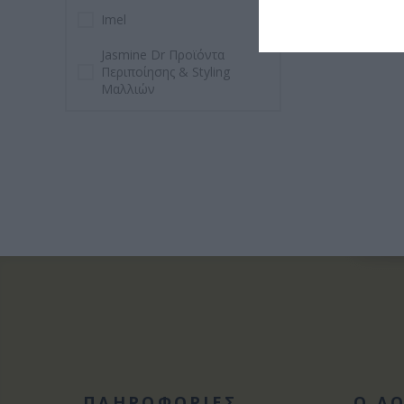
Imel
Jasmine Dr Προϊόντα
Περιποίησης & Styling
Μαλλιών
ΠΛΗΡΟΦΟΡΙΕΣ
Ο Λ