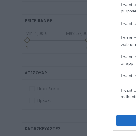
I want t
purpose
PRICE RANGE
Πρέσα Ισιώματ
I want 
Diamond (Φού
Min:
1,00 €
Max:
57,00 €
I want t
Διαθέσιμο
web or d
48,90 €
1
57
I want t
or app.
ΑΞΕΣΟΥΆΡ
I want t
Πιστολάκια
I want t
authenti
Πρέσες
ΚΑΤΑΣΚΕΥΑΣΤΈΣ