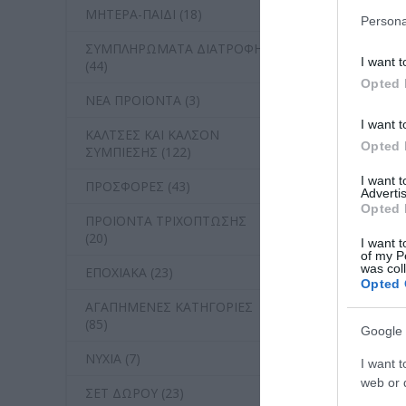
ΜΗΤΕΡΑ-ΠΑΙΔΙ (18)
Persona
ΣΥΜΠΛΗΡΩΜΑΤΑ ΔΙΑΤΡΟΦΗΣ
Πιστολάκι Μα
I want t
(44)
Opted 
ΝΕΑ ΠΡΟΪΟΝΤΑ (3)
Διαθέσιμο
I want t
56,50 €
ΚΑΛΤΣΕΣ ΚΑΙ ΚΑΛΣΟΝ
Opted 
ΣΥΜΠΙΕΣΗΣ (122)
I want 
ΠΡΟΣΦΟΡΕΣ (43)
Advertis
Opted 
ΠΡΟΪΟΝΤΑ ΤΡΙΧΟΠΤΩΣΗΣ
(20)
I want t
of my P
was col
ΕΠΟΧΙΑΚΑ (23)
Opted 
ΑΓΑΠΗΜΕΝΕΣ ΚΑΤΗΓΟΡΙΕΣ
(85)
Google 
ΝΥΧΙΑ (7)
I want t
web or d
ΣΕΤ ΔΩΡΟΥ (23)