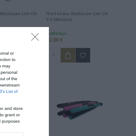
 Μαλλιών Lim CH
Πιστολάκι Μαλλιών Lim CH
3.0 (Μαύρο)
Διαθέσιμο
32,00 €
sonal or
ection to
ou may
 personal
out of the
 downstream
B’s List of
er and store
to grant or
ed purposes