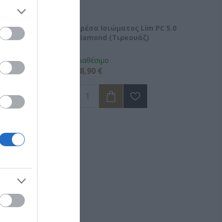
ματος Lim PC 5.0
Πρέσα Ισιώματος Lim PC 5.0
Μαύρο)
Diamond (Τιρκουάζ)
Διαθέσιμο
48,90 €