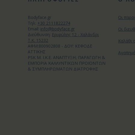
Bodyface.gr
Οι παρα
Tηλ:
+30 2111822274
Email:
info@bodyface.gr
Οι διευ
Διεύθυνση:
Εριφύλης 12 - Χαλάνδρι
Τ.Κ. 15232
Καλάθι 
ΑΦΜ:800902808 - ΔΟΥ: ΚΕΦΟΔΕ
ΑΤΤΙΚΗΣ
Αγαπημ
PSK M. I.K.E. ΑΝΑΠΤΥΞΗ, ΠΑΡΑΓΩΓΗ &
ΕΜΠΟΡΙΑ ΚΑΛΛΥΝΤΙΚΩΝ ΠΡΟΪΟΝΤΩΝ
& ΣΥΜΠΛΗΡΩΜΑΤΩΝ ΔΙΑΤΡΟΦΗΣ