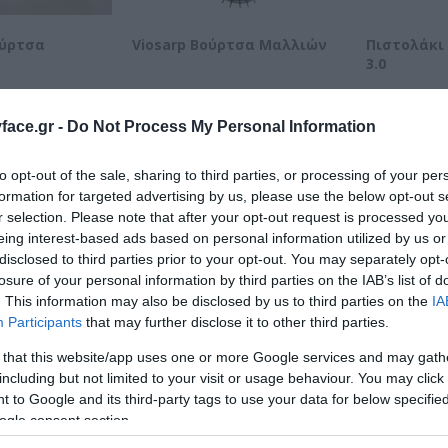
ούρτσα
Viosarp Βούρτσα Μαλλιών
Πιστολάκι
3.0
Διαθέσιμο
Διαθέσιμο
ace.gr -
Do Not Process My Personal Information
1,50 €
32,00 €
to opt-out of the sale, sharing to third parties, or processing of your per
formation for targeted advertising by us, please use the below opt-out s
r selection. Please note that after your opt-out request is processed y
eing interest-based ads based on personal information utilized by us or
disclosed to third parties prior to your opt-out. You may separately opt-
losure of your personal information by third parties on the IAB’s list of
. This information may also be disclosed by us to third parties on the
IA
Participants
that may further disclose it to other third parties.
 that this website/app uses one or more Google services and may gath
including but not limited to your visit or usage behaviour. You may click 
 to Google and its third-party tags to use your data for below specifi
ogle consent section.