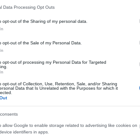
l Data Processing Opt Outs
λλιών Lim LX
Πιστολάκι Μαλλιών Lim LX
Πρέσα Ισιώ
o opt-out of the Sharing of my personal data.
(Μαύρο)
Diamond (
In
Διαθέσιμο
Διαθέσιμο
o opt-out of the Sale of my Personal Data.
56,50 €
48,90 €
In
to opt-out of processing my Personal Data for Targeted
ing.
In
o opt-out of Collection, Use, Retention, Sale, and/or Sharing
ersonal Data that Is Unrelated with the Purposes for which it
lected.
Out
consents
o allow Google to enable storage related to advertising like cookies on
evice identifiers in apps.