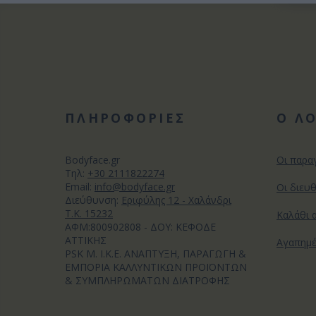
ΠΛΗΡΟΦΟΡΙΕΣ
Ο Λ
Bodyface.gr
Οι παρα
Tηλ:
+30 2111822274
Email:
info@bodyface.gr
Οι διευ
Διεύθυνση:
Εριφύλης 12 - Χαλάνδρι
Τ.Κ. 15232
Καλάθι 
ΑΦΜ:800902808 - ΔΟΥ: ΚΕΦΟΔΕ
ΑΤΤΙΚΗΣ
Αγαπημ
PSK M. I.K.E. ΑΝΑΠΤΥΞΗ, ΠΑΡΑΓΩΓΗ &
ΕΜΠΟΡΙΑ ΚΑΛΛΥΝΤΙΚΩΝ ΠΡΟΪΟΝΤΩΝ
& ΣΥΜΠΛΗΡΩΜΑΤΩΝ ΔΙΑΤΡΟΦΗΣ