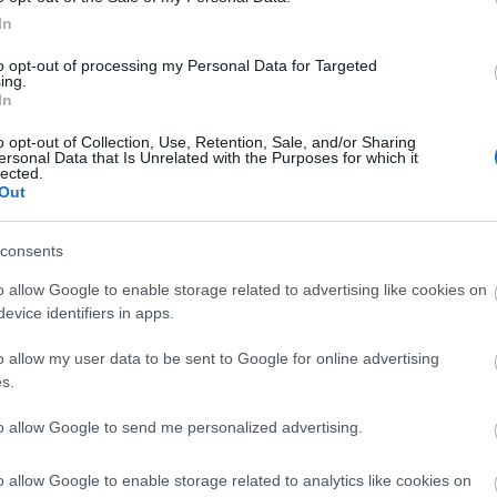
In
to opt-out of processing my Personal Data for Targeted
ing.
In
o opt-out of Collection, Use, Retention, Sale, and/or Sharing
ersonal Data that Is Unrelated with the Purposes for which it
lected.
Out
consents
o allow Google to enable storage related to advertising like cookies on
evice identifiers in apps.
o allow my user data to be sent to Google for online advertising
s.
yper5 Serum 30ml Ειδικός
EOLIA Face Sunscreen Hyaluro
to allow Google to send me personalized advertising.
απλήρωσης Όγκου
SPF50 50ml
o allow Google to enable storage related to analytics like cookies on
ο
Διαθέσιμο