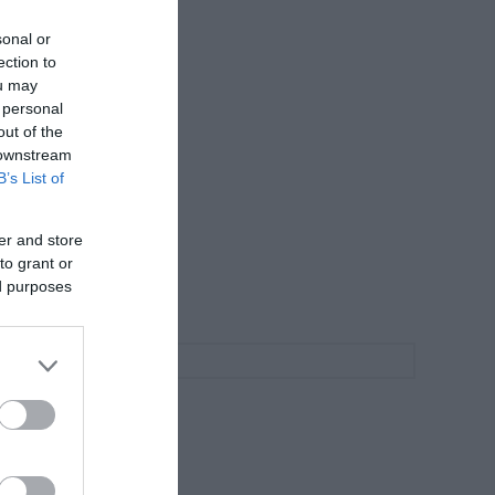
sonal or
ection to
ou may
 personal
out of the
 downstream
B’s List of
er and store
to grant or
ed purposes
 Χρώμα