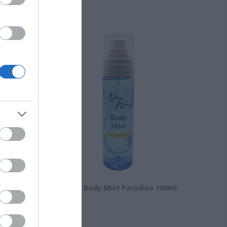
nic Acid
New Ways Body Mist Paradiso 100ml
Διαθέσιμο