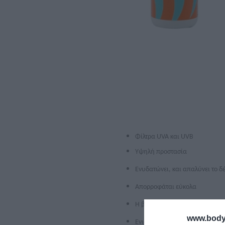
Φίλτρα UVA και UVB
Yψηλή προστασία
Ενυδατώνει, και απαλύνει το 
Απορροφάται εύκολα
Η βιταμίνη Ε δρα αποτελεσματ
www.bodyf
Ενισχύει τη φυσική αντοχή της 