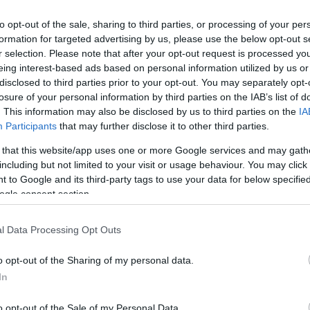
to opt-out of the sale, sharing to third parties, or processing of your per
formation for targeted advertising by us, please use the below opt-out s
r selection. Please note that after your opt-out request is processed y
eing interest-based ads based on personal information utilized by us or
disclosed to third parties prior to your opt-out. You may separately opt-
PARABENS & SILICONE FREE
losure of your personal information by third parties on the IAB’s list of
. This information may also be disclosed by us to third parties on the
IA
Επίσημη σελίδα κατασκευαστή IMEL:
https://www.imel.gr
Participants
that may further disclose it to other third parties.
 that this website/app uses one or more Google services and may gath
including but not limited to your visit or usage behaviour. You may click 
 to Google and its third-party tags to use your data for below specifi
ogle consent section.
ΠΡΟΔΙΑΓΡΑΦΈΣ ΠΡΟΪΌΝΤΩΝ
Προσώπου χωρίς
l Data Processing Opt Outs
o opt-out of the Sharing of my personal data.
In
ΤΟ BODYFACE ΣΟΥ ΠΡΟΤΕΙΝΕΙ
o opt-out of the Sale of my Personal Data.