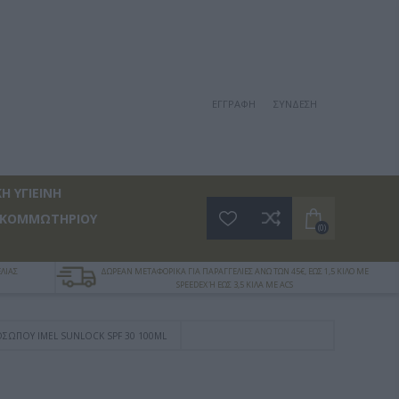
ΕΓΓΡΑΦΉ
ΣΎΝΔΕΣΗ
Η ΥΓΙΕΙΝΗ
 ΚΟΜΜΩΤΗΡΙΟΥ
(0)
ΛΙΑΣ
ΔΩΡΕΑΝ ΜΕΤΑΦΟΡΙΚΑ ΓΙΑ ΠΑΡΑΓΓΕΛΙΕΣ ΑΝΩ ΤΩΝ 45€, ΕΩΣ 1,5 ΚΙΛΟ ΜΕ
SPEEDEX Ή ΕΩΣ 3,5 ΚΙΛΑ ΜΕ ACS
ΣΏΠΟΥ IMEL SUNLOCK SPF 30 100ML