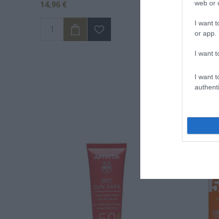
14,96 €
34,90 €
web or d
I want t
or app.
I want t
I want t
authenti
Α