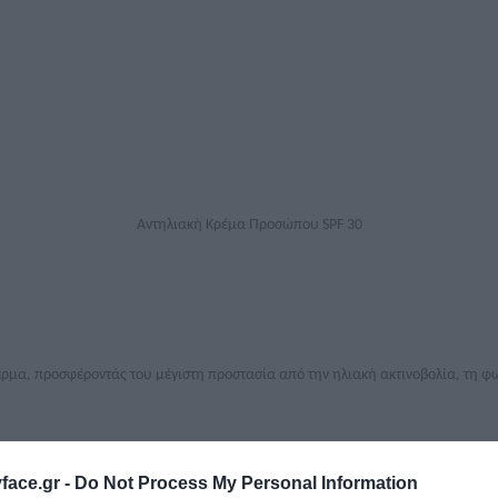
Αντηλιακή Κρέμα Προσώπου SPF 30
δέρμα, προσφέροντάς του μέγιστη προστασία από την ηλιακή ακτινοβολία, τη 
ικά κατά της πρόωρης γήρανσης
ace.gr -
Do Not Process My Personal Information
επιδερμίδας στον ήλιο