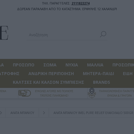
ΤΗΛ. ΠΑΡΑΓΓΕΛΙΕΣ:
2111822274
ΔΩΡΕΑΝ ΠΑΡΑΛΑΒΗ ΑΠΟ ΤΟ ΚΑΤΑΣΤΗΜΑ: ΕΡΙΦΥΛΗΣ 12 ΧΑΛΑΝΔΡΙ
ΔΑ
ΠΡΟΣΩΠΟ
ΣΩΜΑ
ΝΥΧΙΑ
ΜΑΛΛΙΑ
ΠΡΟΣΩΠΙΚ
ΑΤΡΟΦΗΣ
ΑΝΔΡΙΚΗ ΠΕΡΙΠΟΙΗΣΗ
ΜΗΤΕΡΑ-ΠΑΙΔΙ
ΕΙΔΗ
ΚΑΛΤΣΕΣ ΚΑΙ ΚΑΛΣΟΝ ΣΥΜΠΙΕΣΗΣ
BRANDS
ΓΜΕΝΑ
ΕΥΚΟΛΕΣ ΑΓΟΡΕΣ ΜΕ ΠΟΛΛΟΥΣ
ΠΑΡΑΚΟΛΟΥΘΗΣΗ ΠΑΡΑΓΓΕ
ΤΡΟΠΟΥΣ ΠΛΗΡΩΜΗΣ!
ΕΥΚΟΛΑ & ΓΡΗΓΟΡΑ
ΑΛΑΤΑ ΜΠΑΝΙΟΥ
ΆΛΑΤΑ ΜΠΆΝΙΟΥ IMEL PURE RELIEF ΕΛΑΙΌΛΑΔΟ 500GR