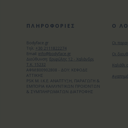
ΠΛΗΡΟΦΟΡΙΕΣ
Ο Λ
Bodyface.gr
Οι παρα
Tηλ:
+30 2111822274
Email:
info@bodyface.gr
Οι διευ
Διεύθυνση:
Εριφύλης 12 - Χαλάνδρι
Τ.Κ. 15232
Καλάθι 
ΑΦΜ:800902808 - ΔΟΥ: ΚΕΦΟΔΕ
ΑΤΤΙΚΗΣ
Αγαπημ
PSK M. I.K.E. ΑΝΑΠΤΥΞΗ, ΠΑΡΑΓΩΓΗ &
ΕΜΠΟΡΙΑ ΚΑΛΛΥΝΤΙΚΩΝ ΠΡΟΪΟΝΤΩΝ
& ΣΥΜΠΛΗΡΩΜΑΤΩΝ ΔΙΑΤΡΟΦΗΣ