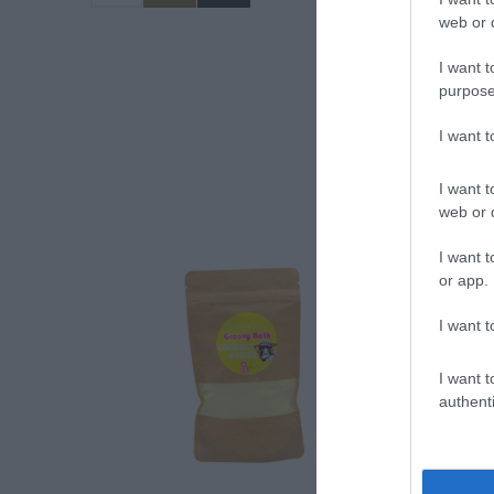
web or d
I want t
purpose
I want 
Α
I want t
web or d
I want t
or app.
I want t
I want t
authenti