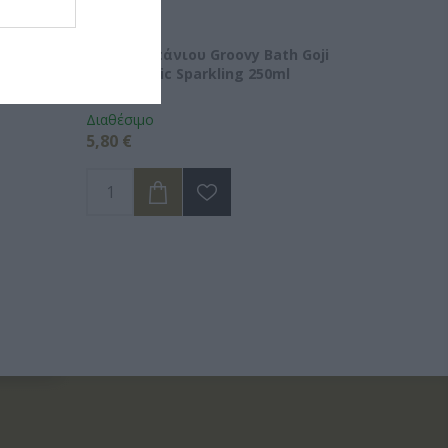
Forest
Άλατα Μπάνιου Groovy Bath Goji
l
Berry Magic Sparkling 250ml
Διαθέσιμο
5,80 €