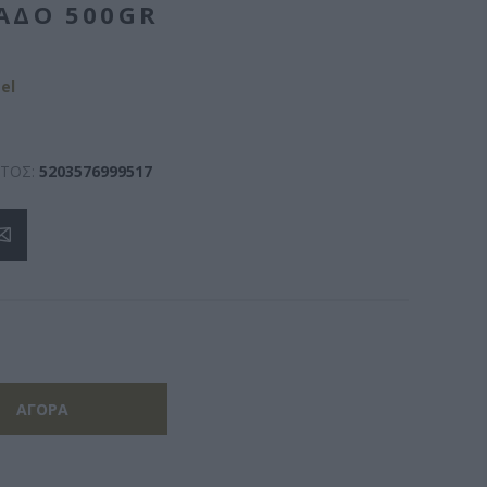
ΛΑΔΟ 500GR
el
ΤΟΣ:
5203576999517