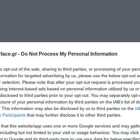
ace.gr -
Do Not Process My Personal Information
πάνιου για αποτοξίνωση, αναζωογόνηση και αίσθηση ευεξίας & χα
to opt-out of the sale, sharing to third parties, or processing of your per
formation for targeted advertising by us, please use the below opt-out s
r selection. Please note that after your opt-out request is processed y
eing interest-based ads based on personal information utilized by us or
disclosed to third parties prior to your opt-out. You may separately opt-
losure of your personal information by third parties on the IAB’s list of
. This information may also be disclosed by us to third parties on the
IA
ΤΟ BODYFACE ΣΟΥ ΠΡΟΤΕΙΝΕΙ
Participants
that may further disclose it to other third parties.
 that this website/app uses one or more Google services and may gath
including but not limited to your visit or usage behaviour. You may click 
 to Google and its third-party tags to use your data for below specifi