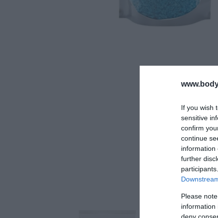
www.bodyf
Άλατα μ
If you wish 
sensitive in
confirm you
continue se
information 
further disc
participants
Downstream 
Please note
information 
deny consent