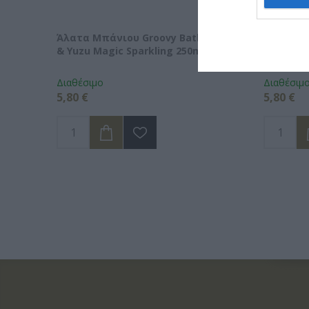
Άλατα Μπάνιου Groovy Bath Coconut
Άλατα Μ
& Yuzu Magic Sparkling 250ml
Fruit Ma
Διαθέσιμο
Διαθέσιμ
5,80 €
5,80 €