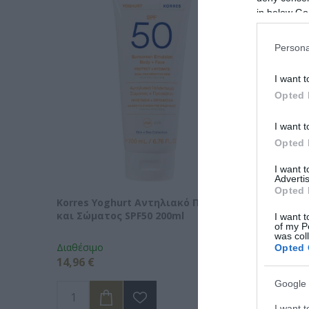
in below Go
Persona
I want t
Opted 
I want t
Opted 
I want 
Advertis
Opted 
Korres Yoghurt Αντηλιακό Προσώπου
Vencil H
και Σώματος SPF50 200ml
Ορός Αν
I want t
of my P
was col
Διαθέσιμο
Διαθέσιμ
Opted 
14,96 €
34,90 €
Google 
I want t