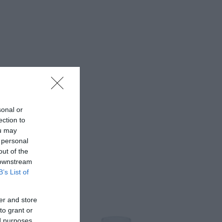
λάρωσης.
sonal or
ection to
ou may
 personal
out of the
 downstream
B’s List of
er and store
to grant or
ed purposes