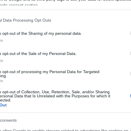
ogle consent section.
l Data Processing Opt Outs
o opt-out of the Sharing of my personal data.
In
o opt-out of the Sale of my Personal Data.
In
to opt-out of processing my Personal Data for Targeted
ing.
In
yper5 Serum 30ml Ειδικός
EOLIA Face Sunscreen Hyaluro
απλήρωσης Όγκου
SPF50 50ml
o opt-out of Collection, Use, Retention, Sale, and/or Sharing
ersonal Data that Is Unrelated with the Purposes for which it
lected.
ο
Διαθέσιμο
Out
15,20 €
consents
o allow Google to enable storage related to advertising like cookies on