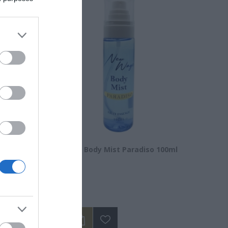
nic Acid
New Ways Body Mist Paradiso 100ml
Διαθέσιμο
14,50 €