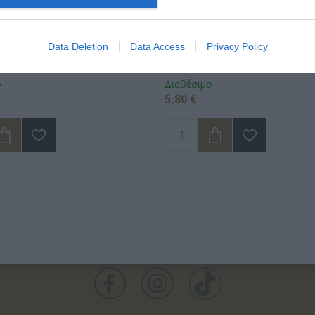
πάνιου Groovy Bath Dragon
Άλατα Μπάνιου Groovy Bath 
Data Deletion
Data Access
Privacy Policy
gic Sparkling 250ml
Berries Magic Sparkling 250m
ο
Διαθέσιμο
5,80 €